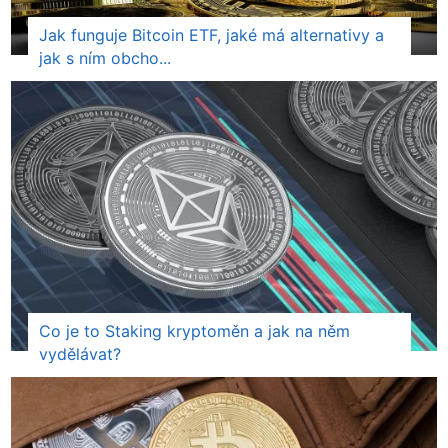
Jak funguje Bitcoin ETF, jaké má alternativy a
jak s ním obcho...
Co je to Staking kryptoměn a jak na něm
vydělávat?