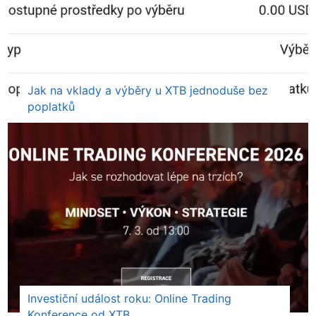
Jak na vklady a výběry u XTB jednoduše bez
poplatků
Investiční událost roku: Online Trading
Konference od XTB