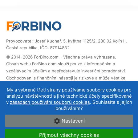
Provozovatel: Josef Kuchař, 5. května 1125/2, 280 02 Kolín II,
Česká republika, IČO: 87914832
© 2014–2026 ForBino.com – Všechna práva vyhrazena.
Obsah webu ForBino.com slouží pouze k informačním a
vzdělávacím účelům a nepředstavuje investiční poradenství.
Obchodování s finančními nástroji je rizikové a může vést ke
ztrátě investovaných prostředků.
My a vybrané třetí strany používáme soubory cookies pro
Web obsahuje partnerské (affiliate) odkazy. Pokud přes ně
analýzu návštěvnosti a jiné technické účely specifikované
provedete registraci, obdržíme provizi, díky které můžeme web
v
zásadách používání souborů cookies
. Souhlasíte s jejich
provozovat a dále rozvíjet. Na cenu služby pro vás to nemá
používáním?
vliv a affiliate spolupráce neovlivňují naše
hodnocení brokerů
.
Nastavení
O nás
|
Kontakt
|
Podmínky používání
|
Cookies a
Přijmout všechny cookies
ochrana údajů