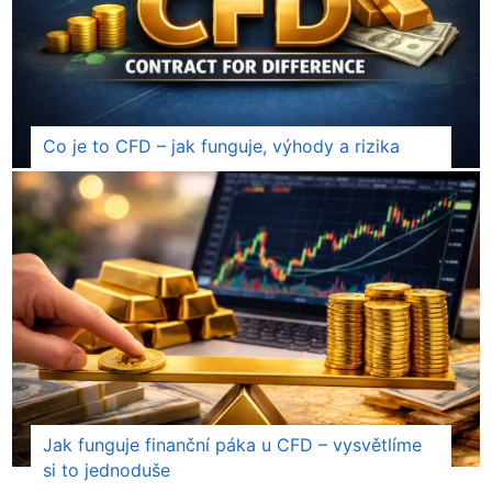
Co je to CFD – jak funguje, výhody a rizika
Jak funguje finanční páka u CFD – vysvětlíme
si to jednoduše