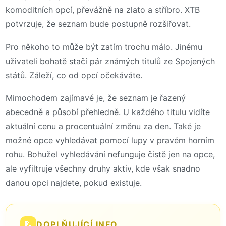
komoditních opcí, převážně na zlato a stříbro. XTB
potvrzuje, že seznam bude postupně rozšiřovat.
Pro někoho to může být zatím trochu málo. Jinému
uživateli bohatě stačí pár známých titulů ze Spojených
států. Záleží, co od opcí očekáváte.
Mimochodem zajímavé je, že seznam je řazený
abecedně a působí přehledně. U každého titulu vidíte
aktuální cenu a procentuální změnu za den. Také je
možné opce vyhledávat pomocí lupy v pravém horním
rohu. Bohužel vyhledávání nefunguje čistě jen na opce,
ale vyfiltruje všechny druhy aktiv, kde však snadno
danou opci najdete, pokud existuje.
📝
DOPLŇUJÍCÍ INFO