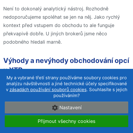
Není to dokonalý analytický nástroj. Rozhodně
nedoporučujeme spoléhat se jen na něj. Jako rychlý
kontext před vstupem do obchodu to ale funguje
překvapivě dobře. U jiných brokerů jsme něco
podobného hledali marně.
Výhody a nevýhody obchodování opcí
u XTB
My a vybrané třetí strany používáme soubory cookies pro
analýzu návštěvnosti a jiné technické účely specifikované
v
zásadách používání souborů cookies
. Souhlasíte s jejich
používáním?
Výhody
Nastavení
Předem známá maximální ztráta omezená na
zaplacenou prémii
Přijmout všechny cookies
Nižší vstupní kapitál než u přímého nákupu akcií