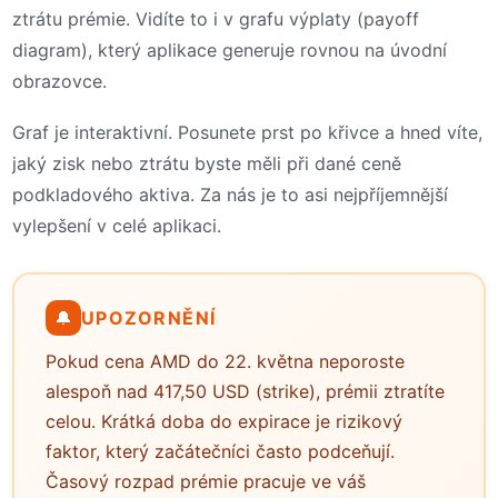
ztrátu prémie. Vidíte to i v grafu výplaty (payoff
diagram), který aplikace generuje rovnou na úvodní
obrazovce.
Graf je interaktivní. Posunete prst po křivce a hned víte,
jaký zisk nebo ztrátu byste měli při dané ceně
podkladového aktiva. Za nás je to asi nejpříjemnější
vylepšení v celé aplikaci.
🔔
UPOZORNĚNÍ
Pokud cena AMD do 22. května neporoste
alespoň nad 417,50 USD (strike), prémii ztratíte
celou. Krátká doba do expirace je rizikový
faktor, který začátečníci často podceňují.
Časový rozpad prémie pracuje ve váš