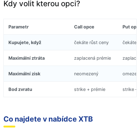
Kdy volit kterou opci?
Parametr
Call opce
Put opc
Kupujete, když
čekáte růst ceny
čekáte 
Maximální ztráta
zaplacená prémie
zaplace
Maximální zisk
neomezený
omezený
Bod zvratu
strike + prémie
strike –
Co najdete v nabídce XTB