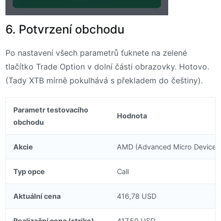
6. Potvrzení obchodu
Po nastavení všech parametrů ťuknete na zelené
tlačítko Trade Option v dolní části obrazovky. Hotovo.
(Tady XTB mírně pokulhává s překladem do češtiny).
Parametr testovacího
Hodnota
obchodu
Akcie
AMD (Advanced Micro Devices
Typ opce
Call
Aktuální cena
416,78 USD
Realizační cena (strike)
417,50 USD