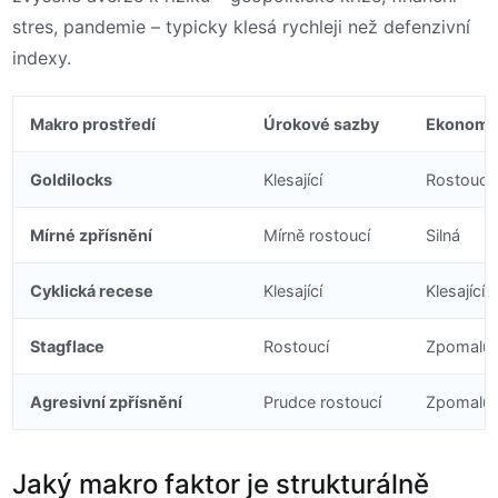
stres, pandemie – typicky klesá rychleji než defenzivní
indexy.
Makro prostředí
Úrokové sazby
Ekonomi
Goldilocks
Klesající
Rostoucí
Mírné zpřísnění
Mírně rostoucí
Silná
Cyklická recese
Klesající
Klesající
Stagflace
Rostoucí
Zpomalují
Agresivní zpřísnění
Prudce rostoucí
Zpomalují
Jaký makro faktor je strukturálně