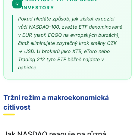
💡
INVESTORY
Pokud hledáte způsob, jak získat expozici
vůči NASDAQ-100, zvažte ETF denominované
v EUR (např. EQQQ na evropských burzách),
čímž eliminujete zbytečný krok směny CZK
→ USD. U brokerů jako XTB, eToro nebo
Trading 212 tyto ETF běžně najdete v
nabídce.
Tržní režim a makroekonomická
citlivost
Jak NASDAQ reaguje na různá