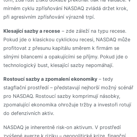
mírném cyklu zpřísňování NASDAQ zvládá držet krok,
při agresivním zpřísňování výrazně trpí.
Klesající sazby a recese
– zde záleží na typu recese.
Pokud jde o klasickou cyklickou recesi, NASDAQ může
profitovat z přesunu kapitálu směrem k firmám se
silnými bilancemi a opakujícími se příjmy. Pokud jde o
technologický bust, klesající sazby nepomáhají.
Rostoucí sazby a zpomalení ekonomiky
– tedy
stagflační prostředí – představují nejhorší možný scénář
pro NASDAQ. Rostoucí sazby komprimují násobky,
zpomalující ekonomika ohrožuje tržby a investoři rotují
do defenzivních aktiv.
NASDAQ je inherentně risk-on aktivum. V prostředí
zvýšené averze k riziku – geopolitické krize, finanční