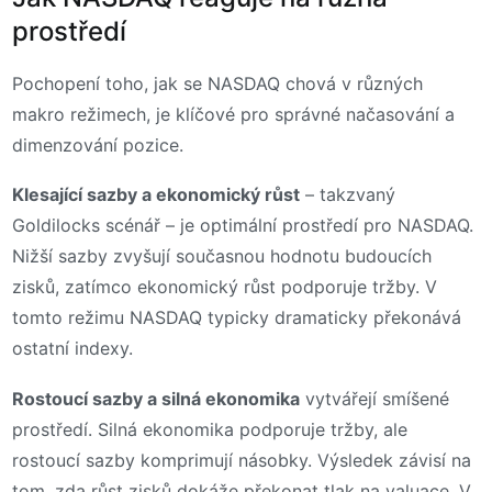
prostředí
Pochopení toho, jak se NASDAQ chová v různých
makro režimech, je klíčové pro správné načasování a
dimenzování pozice.
Klesající sazby a ekonomický růst
– takzvaný
Goldilocks scénář – je optimální prostředí pro NASDAQ.
Nižší sazby zvyšují současnou hodnotu budoucích
zisků, zatímco ekonomický růst podporuje tržby. V
tomto režimu NASDAQ typicky dramaticky překonává
ostatní indexy.
Rostoucí sazby a silná ekonomika
vytvářejí smíšené
prostředí. Silná ekonomika podporuje tržby, ale
rostoucí sazby komprimují násobky. Výsledek závisí na
tom, zda růst zisků dokáže překonat tlak na valuace. V