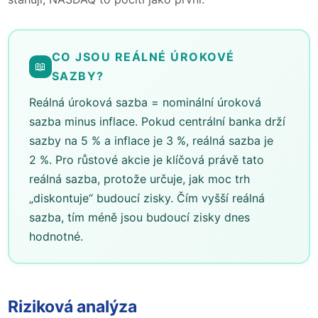
CO JSOU REÁLNÉ ÚROKOVÉ
📖
SAZBY?
Reálná úroková sazba = nominální úroková
sazba minus inflace. Pokud centrální banka drží
sazby na 5 % a inflace je 3 %, reálná sazba je
2 %. Pro růstové akcie je klíčová právě tato
reálná sazba, protože určuje, jak moc trh
„diskontuje“ budoucí zisky. Čím vyšší reálná
sazba, tím méně jsou budoucí zisky dnes
hodnotné.
Riziková analýza