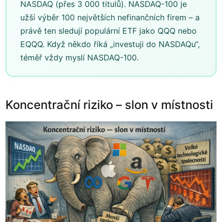
NASDAQ (přes 3 000 titulů). NASDAQ-100 je
užší výběr 100 největších nefinančních firem – a
právě ten sledují populární ETF jako QQQ nebo
EQQQ. Když někdo říká „investuji do NASDAQu“,
téměř vždy myslí NASDAQ-100.
Koncentrační riziko – slon v místnosti