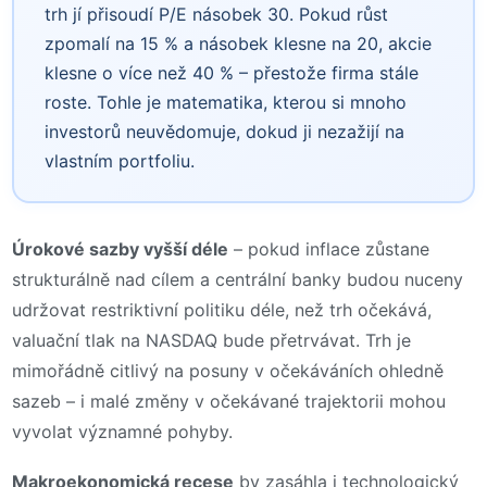
trh jí přisoudí P/E násobek 30. Pokud růst
zpomalí na 15 % a násobek klesne na 20, akcie
klesne o více než 40 % – přestože firma stále
roste. Tohle je matematika, kterou si mnoho
investorů neuvědomuje, dokud ji nezažijí na
vlastním portfoliu.
Úrokové sazby vyšší déle
– pokud inflace zůstane
strukturálně nad cílem a centrální banky budou nuceny
udržovat restriktivní politiku déle, než trh očekává,
valuační tlak na NASDAQ bude přetrvávat. Trh je
mimořádně citlivý na posuny v očekáváních ohledně
sazeb – i malé změny v očekávané trajektorii mohou
vyvolat významné pohyby.
Makroekonomická recese
by zasáhla i technologický