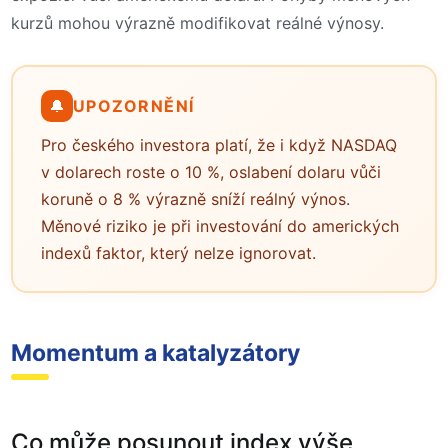
kurzů mohou výrazně modifikovat reálné výnosy.
🔔
UPOZORNĚNÍ
Pro českého investora platí, že i když NASDAQ
v dolarech roste o 10 %, oslabení dolaru vůči
koruně o 8 % výrazně sníží reálný výnos.
Měnové riziko je při investování do amerických
indexů faktor, který nelze ignorovat.
Momentum a katalyzátory
Co může posunout index výše