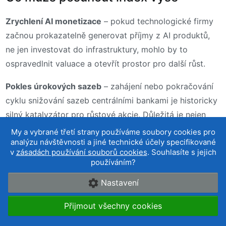
Zrychlení AI monetizace
– pokud technologické firmy
začnou prokazatelně generovat příjmy z AI produktů,
ne jen investovat do infrastruktury, mohlo by to
ospravedlnit valuace a otevřít prostor pro další růst.
Pokles úrokových sazeb
– zahájení nebo pokračování
cyklu snižování sazeb centrálními bankami je historicky
silný katalyzátor pro růstové akcie. Důležitá je nejen
první změna, ale celková očekávaná trajektorie.
My a vybrané třetí strany používáme soubory cookies pro
analýzu návštěvnosti a jiné technické účely specifikované
Silné výsledkové sezóny
– pokud mega-cap
v
zásadách používání souborů cookies
. Souhlasíte s jejich
používáním?
technologické firmy pokračují v překonávání očekávání,
zvláště v oblasti marží a výhledu, posiluje to narativ
Nastavení
výjimečnosti a přitahuje další kapitál.
Přijmout všechny cookies
Expanze do nových trhů
– autonomní řízení, podniková