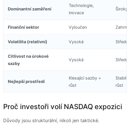
Technologie,
Dominantní zaměření
Široký 
inovace
Finanční sektor
Vyloučen
Zahrnut
Volatilita (relativní)
Vysoká
Střední
Citlivost na úrokové
Vysoká
Střední
sazby
Klesající sazby +
Stabiln
Nejlepší prostředí
růst
růst
Proč investoři volí NASDAQ expozici
Důvody jsou strukturální, nikoli jen taktické.