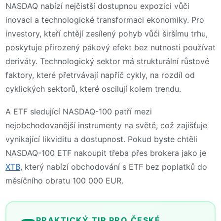
NASDAQ nabízí nejčistší dostupnou expozici vůči
inovaci a technologické transformaci ekonomiky. Pro
investory, kteří chtějí zesílený pohyb vůči širšímu trhu,
poskytuje přirozený pákový efekt bez nutnosti používat
deriváty. Technologický sektor má strukturální růstové
faktory, které přetrvávají napříč cykly, na rozdíl od
cyklických sektorů, které oscilují kolem trendu.
A ETF sledující NASDAQ-100 patří mezi
nejobchodovanější instrumenty na světě, což zajišťuje
vynikající likviditu a dostupnost. Pokud byste chtěli
NASDAQ-100 ETF nakoupit třeba přes brokera jako je
XTB
, který nabízí obchodování s ETF bez poplatků do
měsíčního obratu 100 000 EUR.
PRAKTICKÝ TIP PRO ČESKÉ