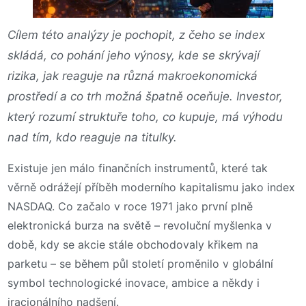
Cílem této analýzy je pochopit, z čeho se index
skládá, co pohání jeho výnosy, kde se skrývají
rizika, jak reaguje na různá makroekonomická
prostředí a co trh možná špatně oceňuje. Investor,
který rozumí struktuře toho, co kupuje, má výhodu
nad tím, kdo reaguje na titulky.
Existuje jen málo finančních instrumentů, které tak
věrně odrážejí příběh moderního kapitalismu jako index
NASDAQ. Co začalo v roce 1971 jako první plně
elektronická burza na světě – revoluční myšlenka v
době, kdy se akcie stále obchodovaly křikem na
parketu – se během půl století proměnilo v globální
symbol technologické inovace, ambice a někdy i
iracionálního nadšení.