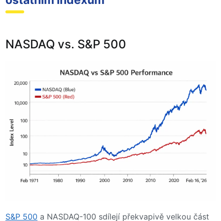
ostatním indexům
NASDAQ vs. S&P 500
S&P 500
a NASDAQ-100 sdílejí překvapivě velkou část