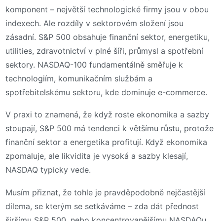
komponent – největší technologické firmy jsou v obou
indexech. Ale rozdíly v sektorovém složení jsou
zásadní. S&P 500 obsahuje finanční sektor, energetiku,
utilities, zdravotnictví v plné šíři, průmysl a spotřební
sektory. NASDAQ-100 fundamentálně směřuje k
technologiím, komunikačním službám a
spotřebitelskému sektoru, kde dominuje e-commerce.
V praxi to znamená, že když roste ekonomika a sazby
stoupají, S&P 500 má tendenci k většímu růstu, protože
finanční sektor a energetika profitují. Když ekonomika
zpomaluje, ale likvidita je vysoká a sazby klesají,
NASDAQ typicky vede.
Musím přiznat, že tohle je pravděpodobně nejčastější
dilema, se kterým se setkáváme – zda dát přednost
širšímu S&P 500, nebo koncentrovanějšímu NASDAQu.