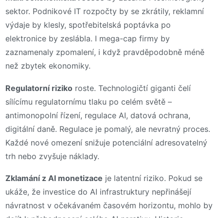
sektor. Podnikové IT rozpočty by se zkrátily, reklamní
výdaje by klesly, spotřebitelská poptávka po
elektronice by zeslábla. I mega-cap firmy by
zaznamenaly zpomalení, i když pravděpodobně méně
než zbytek ekonomiky.
Regulatorní riziko
roste. Technologičtí giganti čelí
sílícímu regulatornímu tlaku po celém světě –
antimonopolní řízení, regulace AI, datová ochrana,
digitální daně. Regulace je pomalý, ale nevratný proces.
Každé nové omezení snižuje potenciální adresovatelný
trh nebo zvyšuje náklady.
Zklamání z AI monetizace
je latentní riziko. Pokud se
ukáže, že investice do AI infrastruktury nepřinášejí
návratnost v očekávaném časovém horizontu, mohlo by