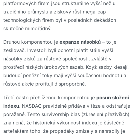
platformových firem jsou strukturálně vyšší než u
tradičního průmyslu a ziskový růst mega-cap
technologických firem byl v posledních dekádách
skutečně mimořádný.
Druhou komponentou je
expanze násobků
– to je
zesilovač. Investoři byli ochotni platit stále vyšší
násobky zisků za růstové společnosti, zvláště v
prostředí nízkých úrokových sazeb. Když sazby klesají,
budoucí peněžní toky mají vyšší současnou hodnotu a
růstové akcie profitují disproporčně.
Třetí, často přehlíženou komponentou je
posun složení
indexu
. NASDAQ pravidelně přidává vítěze a odstraňuje
poražené. Tento survivorship bias (zkreslení přeživších)
znamená, že historická výkonnost indexu je částečně
artefaktem toho, že propadáky zmizely a nahradily je