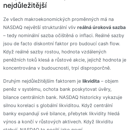
nejdůležitější
Ze všech makroekonomických proměnných má na
NASDAQ největší strukturální vliv
reálná úroková sazba
– tedy nominální sazba očištěná o inflaci. Reálné sazby
jsou de facto diskontní faktor pro budoucí cash flow.
Když reálné sazby rostou, hodnota vzdálených
peněžních toků klesá a růstové akcie, jejichž hodnota je
koncentrována v budoucnosti, trpí disproporčně.
Druhým nejdůležitějším faktorem je
likvidita
– objem
peněz v systému, ochota bank poskytovat úvěry,
bilance centrálních bank. NASDAQ historicky vykazuje
silnou korelaci s globální likviditou. Když centrální
banky expandují své bilance, přebytek likvidity hledá
výnos a končí v růstových aktivech. Když likviditu
stahují, NASDAQ to pocítí jako první.