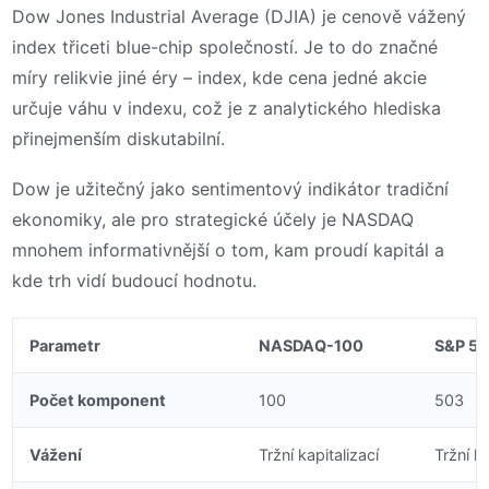
Dow Jones Industrial Average (DJIA) je cenově vážený
index třiceti blue-chip společností. Je to do značné
míry relikvie jiné éry – index, kde cena jedné akcie
určuje váhu v indexu, což je z analytického hlediska
přinejmenším diskutabilní.
Dow je užitečný jako sentimentový indikátor tradiční
ekonomiky, ale pro strategické účely je NASDAQ
mnohem informativnější o tom, kam proudí kapitál a
kde trh vidí budoucí hodnotu.
Parametr
NASDAQ-100
S&P 5
Počet komponent
100
503
Vážení
Tržní kapitalizací
Tržní ka