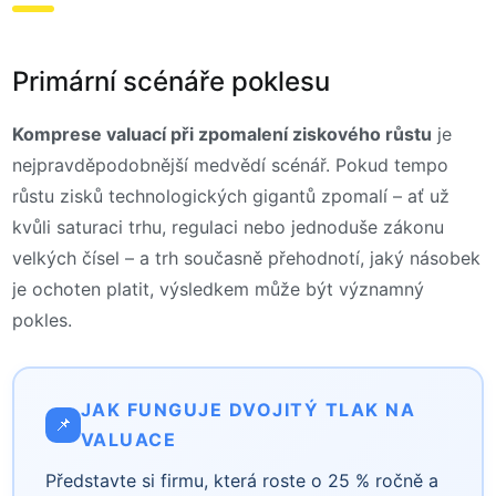
Primární scénáře poklesu
Komprese valuací při zpomalení ziskového růstu
je
nejpravděpodobnější medvědí scénář. Pokud tempo
růstu zisků technologických gigantů zpomalí – ať už
kvůli saturaci trhu, regulaci nebo jednoduše zákonu
velkých čísel – a trh současně přehodnotí, jaký násobek
je ochoten platit, výsledkem může být významný
pokles.
JAK FUNGUJE DVOJITÝ TLAK NA
📌
VALUACE
Představte si firmu, která roste o 25 % ročně a