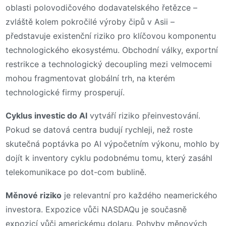
oblasti polovodičového dodavatelského řetězce –
zvláště kolem pokročilé výroby čipů v Asii –
představuje existenční riziko pro klíčovou komponentu
technologického ekosystému. Obchodní války, exportní
restrikce a technologický decoupling mezi velmocemi
mohou fragmentovat globální trh, na kterém
technologické firmy prosperují.
Cyklus investic do AI
vytváří riziko přeinvestování.
Pokud se datová centra budují rychleji, než roste
skutečná poptávka po AI výpočetním výkonu, mohlo by
dojít k inventory cyklu podobnému tomu, který zasáhl
telekomunikace po dot-com bublině.
Měnové riziko
je relevantní pro každého neamerického
investora. Expozice vůči NASDAQu je současně
expozicí vůči americkému dolaru. Pohyby měnových