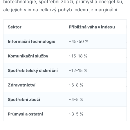
biotechnologie, spotřební zboží, průmysl a energetiku,
ale jejich vliv na celkový pohyb indexu je marginální.
Sektor
Přibližná váha v indexu
K
Informační technologie
~45-50 %
A
Komunikační služby
~15-18 %
A
Spotřebitelský diskréční
~12-15 %
A
Zdravotnictví
~6-8 %
A
Spotřební zboží
~4-5 %
P
Průmysl a ostatní
~3-5 %
H