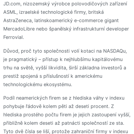
JD.com, nizozemský výrobce polovodičových zařízení
ASML, izraelské technologické firmy, britská
AstraZeneca, latinskoamerický e-commerce gigant
MercadoLibre nebo španělský infrastrukturní developer
Ferrovial.
Důvod, proč tyto společnosti volí kotaci na NASDAQu,
je pragmatický – přístup k nejhlubšímu kapitálovému
trhu na světě, vyšší likvidita, širší základna investorů a
prestiž spojená s příslušností k americkému
technologickému ekosystému.
Podíl neamerických firem se z hlediska váhy v indexu
pohybuje řádově kolem pěti až deseti procent. Z
hlediska prostého počtu firem je jejich zastoupení vyšší,
přibližně kolem deseti až patnácti společností ze sta.
Tyto dvě čísla se liší, protože zahraniční firmy v indexu