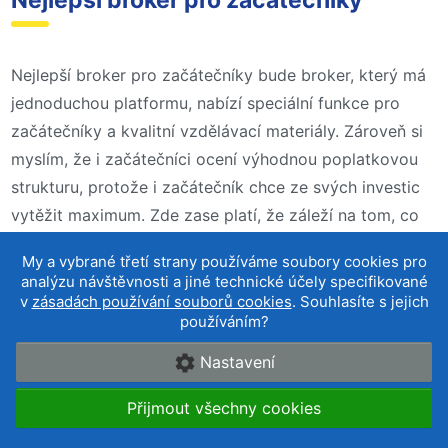
Nejlepší broker pro začátečníky bude broker, který má
jednoduchou platformu, nabízí speciální funkce pro
začátečníky a kvalitní vzdělávací materiály. Zároveň si
myslím, že i začátečníci ocení výhodnou poplatkovou
strukturu, protože i začátečník chce ze svých investic
vytěžit maximum. Zde zase platí, že záleží na tom, co
chcete obchodovat, respektive do čeho chcete
My a vybrané třetí strany používáme soubory cookies pro
investovat. Obecně si myslím, že třeba eToro poskytuje
analýzu návštěvnosti a jiné technické účely specifikované
uživatelsky přívětivou obchodní platformu. V jeho
v
zásadách používání souborů cookies
. Souhlasíte s jejich
používáním?
platformě se zorientuje i začátečník, to samé platí i o
XTB.
Nastavení
U XTB se mi hodně líbí jejich mobilní aplikace, která je
Přijmout všechny cookies
přehledná a vyskakují na mě aktuální zprávy z trhů a