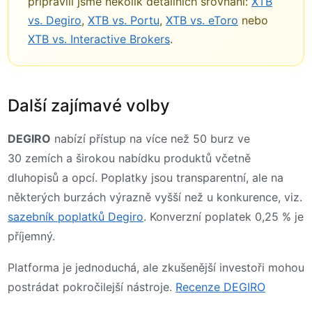
připravili jsme několik detailních srovnání:
XTB
vs. Degiro
,
XTB vs. Portu
,
XTB vs. eToro
nebo
XTB vs. Interactive Brokers
.
Další zajímavé volby
DEGIRO
nabízí přístup na více než 50 burz ve
30 zemích a širokou nabídku produktů včetně
dluhopisů a opcí. Poplatky jsou transparentní, ale na
některých burzách výrazně vyšší než u konkurence, viz.
sazebník poplatků Degiro
. Konverzní poplatek 0,25 % je
příjemný.
Platforma je jednoduchá, ale zkušenější investoři mohou
postrádat pokročilejší nástroje.
Recenze DEGIRO