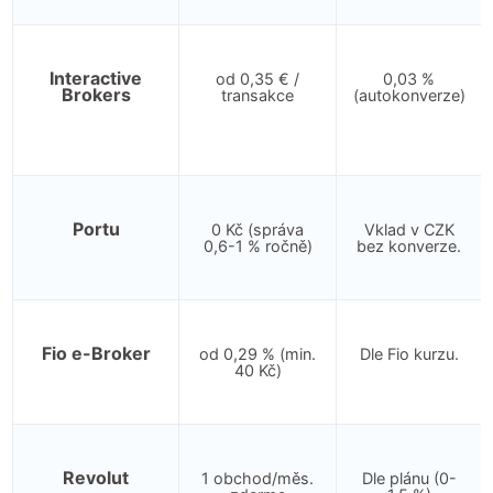
Interactive
od 0,35 € /
0,03 %
Brokers
transakce
(autokonverze)
Portu
0 Kč (správa
Vklad v CZK
0,6-1 % ročně)
bez konverze.
Fio e-Broker
od 0,29 % (min.
Dle Fio kurzu.
40 Kč)
Revolut
1 obchod/měs.
Dle plánu (0-