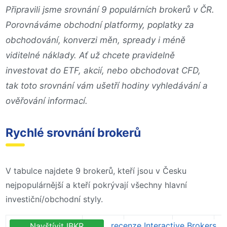
Připravili jsme srovnání 9 populárních brokerů v ČR.
Porovnáváme obchodní platformy, poplatky za
obchodování, konverzi měn, spready i méně
viditelné náklady. Ať už chcete pravidelně
investovat do ETF, akcií, nebo obchodovat CFD,
tak toto srovnání vám ušetří hodiny vyhledávání a
ověřování informací.
Rychlé srovnání brokerů
V tabulce najdete 9 brokerů, kteří jsou v Česku
nejpopulárnější a kteří pokrývají všechny hlavní
investiční/obchodní styly.
Reg
recenze Pepperstone
recenze Interactive Brokers
Navštívit IBKR
Navštívit