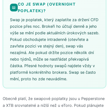
CO JE SWAP (OVERNIGHT
📖
POPLATEK)?
Swap je poplatek, který zaplatíte za držení CFD
pozice přes noc. Brokeři ho účtují denně a jeho
výše se mění podle aktuálních úrokových sazeb.
Pokud obchodujete intradenně (otevřete a
zavřete pozici ve stejný den), swap vás
nezajímá. Ale pokud držíte pozice několik dní
nebo týdnů, může se nastřádat překvapivá
částka. Přesné hodnoty swapů najdete vždy v
platformě konkrétního brokera. Swap se často
mění, proto ho zde neuvádíme.
Obecně platí, že swapové poplatky jsou u Pepperstone
a XTB srovnatelné a nižší než u eToro. Pokud plánujete