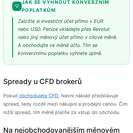
JAK SE VYHNOUT KONVERZNÍM
💡
POPLATKŮM
Založte si investiční účet přímo v EUR
nebo USD. Peníze vkládejte přes Revolut
nebo jiný měnový účet přímo v cílové měně.
A obchodujte ve měně účtu. Tím se
konverznímu poplatku vyhnete úplně.
Spready u CFD brokerů
Pokud
obchodujete CFD
, hlavní náklad představuje
spread, tedy rozdíl mezi nákupní a prodejní cenou. Čím
nižší spread, tím méně platíte za vstup do obchodu.
Na nejobchodovanějším měnovém