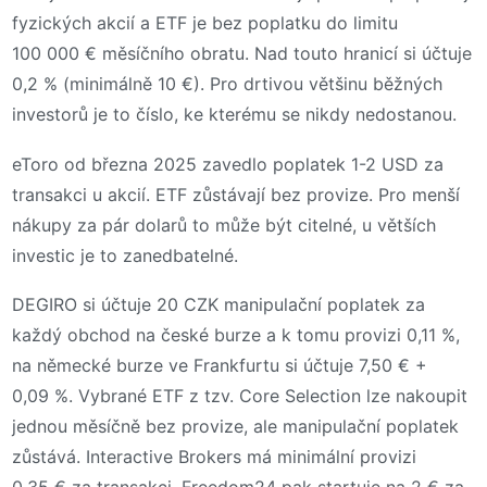
fyzických akcií a ETF je bez poplatku do limitu
100 000 € měsíčního obratu. Nad touto hranicí si účtuje
0,2 % (minimálně 10 €). Pro drtivou většinu běžných
investorů je to číslo, ke kterému se nikdy nedostanou.
eToro od března 2025 zavedlo poplatek 1-2 USD za
transakci u akcií. ETF zůstávají bez provize. Pro menší
nákupy za pár dolarů to může být citelné, u větších
investic je to zanedbatelné.
DEGIRO si účtuje 20 CZK manipulační poplatek za
každý obchod na české burze a k tomu provizi 0,11 %,
na německé burze ve Frankfurtu si účtuje 7,50 € +
0,09 %. Vybrané ETF z tzv. Core Selection lze nakoupit
jednou měsíčně bez provize, ale manipulační poplatek
zůstává. Interactive Brokers má minimální provizi