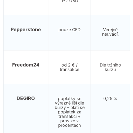
1-2 USD
Pepperstone
pouze CFD
Veřejně
neuvádí.
Freedom24
od 2 € /
Dle tržního
transakce
kurzu
DEGIRO
poplatky se
0,25 %
výrazně liší dle
burzy – platí se
poplatek za
transakci +
provize v
procentech