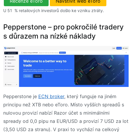
Recenze eToro
Navštívit web eToro
U 51 % retailových investorů došlo ke vzniku ztráty.
Pepperstone – pro pokročilé tradery
s důrazem na nízké náklady
Pepperstone je
ECN broker
, který funguje na jiném
principu než XTB nebo eToro. Místo vyšších spreadů s
nulovou provizí nabízí Razor účet s minimálními
spready od 0,0 pipu na EUR/USD a provizí 7 USD za lot
(3,50 USD za stranu). V praxi to vychází na celkový