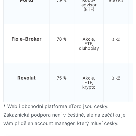
Portu
79 %
Robo-
500 Kč
advisor
(ETF)
Fio e-Broker
78 %
Akcie,
0 Kč
ETF,
dluhopisy
Revolut
75 %
Akcie,
0 Kč
ETF,
krypto
* Web i obchodní platforma eToro jsou česky.
Zákaznická podpora není v češtině, ale na začátku je
vám přidělen account manager, který mluví česky.