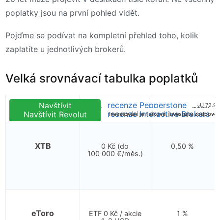
poplatky jsou na první pohled vidět.
Pojďme se podívat na kompletní přehled toho, kolik
zaplatíte u jednotlivých brokerů.
Velká srovnávací tabulka poplatků
recenze Pepperstone
Navštívit
U 72.9 
Broker
Poplatky akcie/ETF
Konverze měny
recenze XTB
recenze eToro
recenze Freedom24
recenze DEGIRO
recenze Interactive Brokers
Navštívit Freedom24
Navštívit DEGIRO
Navštívit Revolut
Navštívit eToro
Navštívit Portu
Navštívit IBKR
Navštívit XTB
Pepperstone
Navštívit Fio
Investování je rizikové. Investujte zodpově
Investování je rizikové. Investujte zodpově
Investování je rizikové. Investujte zodpově
U 77 % retailových i
U 51 % retailových
Investování je
U 74-89 %
XTB
0 Kč (do
0,50 %
100 000 €/měs.)
eToro
ETF 0 Kč / akcie
1 %