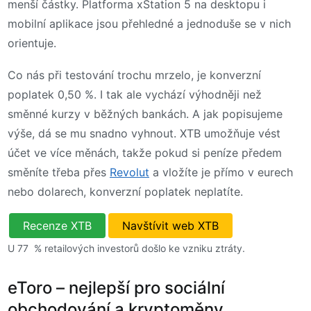
menší částky. Platforma xStation 5 na desktopu i
mobilní aplikace jsou přehledné a jednoduše se v nich
orientuje.
Co nás při testování trochu mrzelo, je konverzní
poplatek 0,50 %. I tak ale vychází výhodněji než
směnné kurzy v běžných bankách. A jak popisujeme
výše, dá se mu snadno vyhnout. XTB umožňuje vést
účet ve více měnách, takže pokud si peníze předem
směníte třeba přes
Revolut
a vložíte je přímo v eurech
nebo dolarech, konverzní poplatek neplatíte.
Recenze XTB
Navštívit web XTB
U 77 % retailových investorů došlo ke vzniku ztráty.
eToro – nejlepší pro sociální
obchodování a kryptoměny