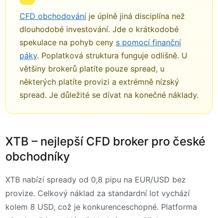
CFD obchodování
je úplně jiná disciplína než
dlouhodobé investování. Jde o krátkodobé
spekulace na pohyb ceny
s pomocí finanční
páky
. Poplatková struktura funguje odlišně. U
většiny brokerů platíte pouze spread, u
některých platíte provizi a extrémně nízský
spread. Je důležité se dívat na konečné náklady.
XTB – nejlepší CFD broker pro české
obchodníky
XTB nabízí spready od 0,8 pipu na EUR/USD bez
provize. Celkový náklad za standardní lot vychází
kolem 8 USD, což je konkurenceschopné. Platforma