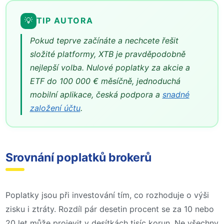
💡
TIP AUTORA
Pokud teprve začínáte a nechcete řešit
složité platformy, XTB je pravděpodobně
nejlepší volba. Nulové poplatky za akcie a
ETF do 100 000 € měsíčně, jednoduchá
mobilní aplikace, česká podpora a
snadné
založení účtu
.
Srovnání poplatků brokerů
Poplatky jsou při investování tím, co rozhoduje o výši
zisku i ztráty. Rozdíl pár desetin procent se za 10 nebo
20 let může projevit v desítkách tisíc korun. Ne všechny