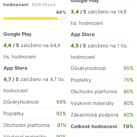
Google Play
hodnocení
808 Hlasů
3,4
/ 5
založeno na 14,8
86
tis. hodnocení
Google Play
App Store
4,6
/ 5
založeno na 64,4
4,5
/ 5
založeno na 1 tis.
tis. hodnocení
hodnocení
App Store
Důvěryhodnost
95%
4,7
/ 5
založeno na 4,7 tis.
Poplatky
70%
hodnocení
Obchodní platforma
80%
Důvěryhodnost
99%
Výukové materiály
80%
Poplatky
92%
Zákaznická podpora
80%
Obchodní platforma
91%
Celkové hodnocení
79%
Výukové materiály
90%