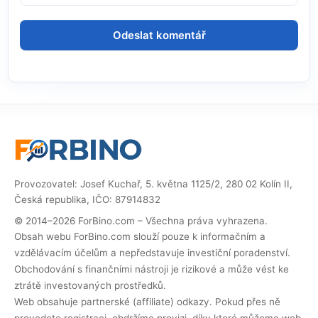
Provozovatel: Josef Kuchař, 5. května 1125/2, 280 02 Kolín II,
Česká republika, IČO: 87914832
© 2014–2026 ForBino.com – Všechna práva vyhrazena.
Obsah webu ForBino.com slouží pouze k informačním a
vzdělávacím účelům a nepředstavuje investiční poradenství.
Obchodování s finančními nástroji je rizikové a může vést ke
ztrátě investovaných prostředků.
Web obsahuje partnerské (affiliate) odkazy. Pokud přes ně
provedete registraci, obdržíme provizi, díky které můžeme web