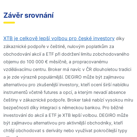
Závěr srovnání
XTB je celkově lepší volbou pro české investory
díky
zákaznické podpoře v češtině, nulovým poplatkům za
obchodování akcií a ETF při dodržení limitu zobchodovaného
objemu do 100 000 € měsíčně, a propracovanému
vzdělávacímu centru. Broker má navíc v ČR dlouholetou tradici
a je zde výrazně populárnější. DEGIRO může být zajímavou
alternativou pro zkušenější investory, kteří ocení širší nabídku
instrumentů včetně futures a opcí, a kterým nevadí absence
češtiny v zákaznické podpoře. Broker také nabízí vysokou míru
bezpečnosti díky integraci s německou bankou. Pro běžné
investování do akcií a ETF je XTB lepší volbou. DEGIRO může
být zajímavou alternativou pro aktivnější obchodníky, kteří
chtějí obchodovat s deriváty nebo využívat pokročilejší typy