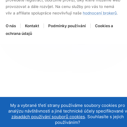
provozovat a dále rozvíjet. Na cenu služby pro vás to nemá
vliv a affiliate spolupráce neovlivňují naše
hodnocení brokerů
.
O nás
|
Kontakt
|
Podmínky používání
|
Cookies a
ochrana údajů
My a vybrané třetí strany používáme soubory cookies pro
analýzu návštěvnosti a jiné technické účely specifikované v
zásadách používání souborů cookies
. Souhlasíte s jejich
používáním?