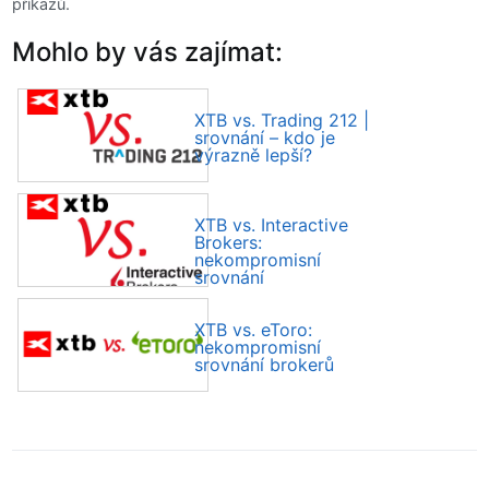
příkazů.
Mohlo by vás zajímat:
XTB vs. Trading 212 |
srovnání – kdo je
výrazně lepší?
XTB vs. Interactive
Brokers:
nekompromisní
srovnání
XTB vs. eToro:
nekompromisní
srovnání brokerů