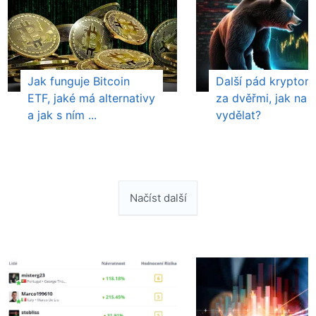
Jak funguje Bitcoin
Další pád kryptom
ETF, jaké má alternativy
za dvěřmi, jak na
a jak s ním ...
vydělat?
Načíst další