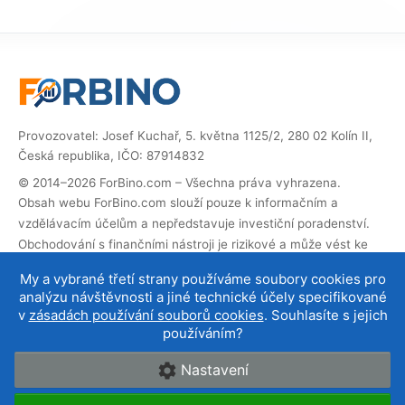
Provozovatel: Josef Kuchař, 5. května 1125/2, 280 02 Kolín II,
Česká republika, IČO: 87914832
© 2014–2026 ForBino.com – Všechna práva vyhrazena.
Obsah webu ForBino.com slouží pouze k informačním a
vzdělávacím účelům a nepředstavuje investiční poradenství.
Obchodování s finančními nástroji je rizikové a může vést ke
ztrátě investovaných prostředků.
My a vybrané třetí strany používáme soubory cookies pro
Web obsahuje partnerské (affiliate) odkazy. Pokud přes ně
analýzu návštěvnosti a jiné technické účely specifikované
provedete registraci, obdržíme provizi, díky které můžeme web
v
zásadách používání souborů cookies
. Souhlasíte s jejich
provozovat a dále rozvíjet. Na cenu služby pro vás to nemá
používáním?
vliv a affiliate spolupráce neovlivňují naše
hodnocení brokerů
.
Nastavení
O nás
|
Kontakt
|
Podmínky používání
|
Cookies a