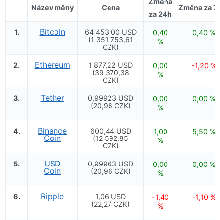
Změna
Název měny
Cena
Změna za 7 
za 24h
Bitcoin
1.
64 453,00 USD
0,40
0,40 %
(1 351 753,61
%
CZK)
Ethereum
2.
1 877,22 USD
0,00
-1,20 %
(39 370,38
%
CZK)
Tether
3.
0,99923 USD
0,00
0,00 %
(20,96 CZK)
%
Binance
4.
600,44 USD
1,00
5,50 %
Coin
(12 592,85
%
CZK)
USD
5.
0,99963 USD
0,00
0,00 %
Coin
(20,96 CZK)
%
Ripple
6.
1,06 USD
-1,40
-1,10 %
(22,27 CZK)
%