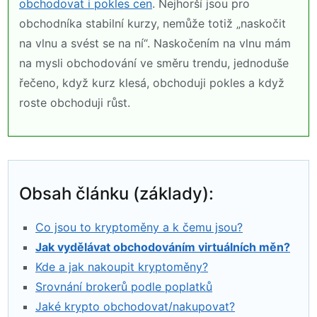
obchodovat i pokles cen
. Nejhorší jsou pro
obchodníka stabilní kurzy, nemůže totiž „naskočit
na vlnu a svést se na ní“. Naskočením na vlnu mám
na mysli obchodování ve směru trendu, jednoduše
řečeno, když kurz klesá, obchoduji pokles a když
roste obchoduji růst.
Obsah článku (základy):
Co jsou to kryptoměny a k čemu jsou?
Jak vydělávat obchodováním virtuálních měn?
Kde a jak nakoupit kryptoměny?
Srovnání brokerů podle poplatků
Jaké krypto obchodovat/nakupovat?