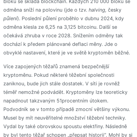
bloků se skládá blockchain. Každých 210 000 bloků se
odměna sníží na polovinu (jde o tzv.
halving,
česky
půlení
). Poslední půlení proběhlo v dubnu 2024, kdy
odměna klesla ze 6,25 na 3,125 bitcoinu. Další se
očekává zhruba v roce 2028. Snížením odměny tak
dochází k předem plánované deflaci měny. Jde o
obvyklé nastavení, které je ve světě kryptoměn běžné.
Více zapojených těžařů znamená bezpečnější
kryptoměnu. Pokud některé těžební společnosti
zaniknou, bude jich stále dostatek. V síti je rovněž
téměř nemožné podvádět. Kryptoměny lze teoreticky
napadnout takzvaným 51procentním útokem.
Podvodník se v tomto případě zmocní většiny výkonu.
Musel by mít neuvěřitelné množství těžební techniky.
Vydal by také obrovskou spoustu elektřiny. Následně
by byl tento těžař schopen „přepsat historii“. Mohl by si