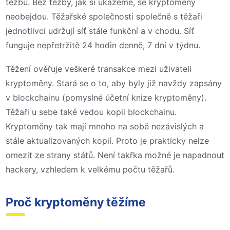
těžbu. Bez těžby, jak si ukážeme, se kryptoměny
neobejdou. Těžařské společnosti společně s těžaři
jednotlivci udržují síť stále funkční a v chodu. Síť
funguje nepřetržitě 24 hodin denně, 7 dní v týdnu.
Těžení ověřuje veškeré transakce mezi uživateli
kryptoměny. Stará se o to, aby byly již navždy zapsány
v blockchainu (pomyslné účetní knize kryptoměny).
Těžaři u sebe také vedou kopii blockchainu.
Kryptoměny tak mají mnoho na sobě nezávislých a
stále aktualizovaných kopií. Proto je prakticky nelze
omezit ze strany států. Není takřka možné je napadnout
hackery, vzhledem k velkému počtu těžařů.
Proč kryptoměny těžíme