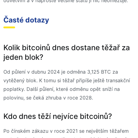
odvětvím a v naprosté většině států ji nic neomezuje.
Časté dotazy
Kolik bitcoinů dnes dostane těžař za
jeden blok?
Od půlení v dubnu 2024 je odměna 3,125 BTC za
vytěžený blok. K tomu si těžař připíše ještě transakční
poplatky. Další půlení, které odměnu opět sníží na
polovinu, se čeká zhruba v roce 2028.
Kdo dnes těží nejvíce bitcoinů?
Po čínském zákazu v roce 2021 se největším těžařem