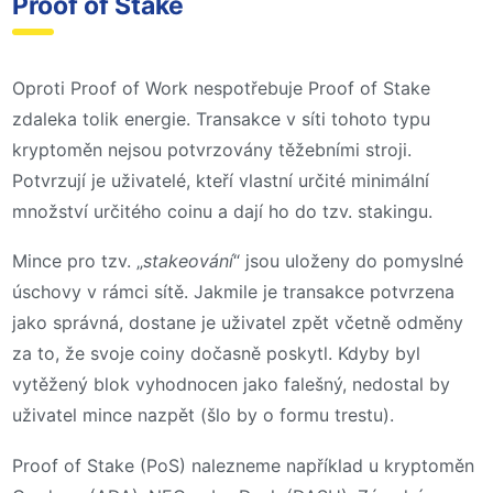
Proof of Stake
Oproti Proof of Work nespotřebuje Proof of Stake
zdaleka tolik energie. Transakce v síti tohoto typu
kryptoměn nejsou potvrzovány těžebními stroji.
Potvrzují je uživatelé, kteří vlastní určité minimální
množství určitého coinu a dají ho do tzv. stakingu.
Mince pro tzv. „
stakeování
“ jsou uloženy do pomyslné
úschovy v rámci sítě. Jakmile je transakce potvrzena
jako správná, dostane je uživatel zpět včetně odměny
za to, že svoje coiny dočasně poskytl. Kdyby byl
vytěžený blok vyhodnocen jako falešný, nedostal by
uživatel mince nazpět (šlo by o formu trestu).
Proof of Stake (PoS) nalezneme například u kryptoměn