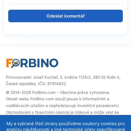
Provozovatel: Josef Kuchař, 5. května 1125/2, 280 02 Kolín II,
Česká republika, IČO: 87914832
© 2014–2026 ForBino.com – Všechna práva vyhrazena.
Obsah webu ForBino.com slouží pouze k informačním a
vzdělávacím účelům a nepředstavuje investiční poradenství.
Obchodování s finančními nástroji je rizikové a může vést ke
ztrátě investovaných prostředků.
My a vybrané třetí strany používáme soubory cookies pro
Web obsahuje partnerské (affiliate) odkazy. Pokud přes ně
analýzu návštěvnosti a jiné technické účely specifikované