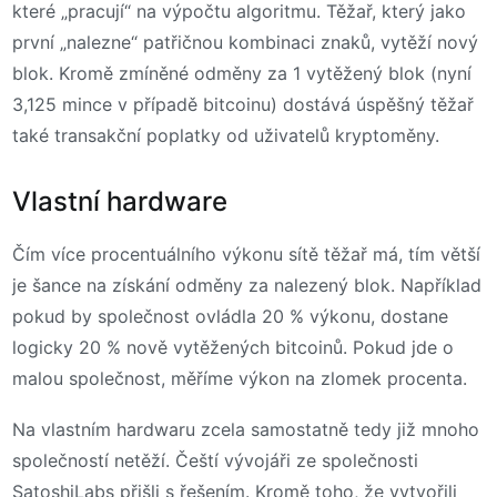
které „pracují“ na výpočtu algoritmu. Těžař, který jako
první „nalezne“ patřičnou kombinaci znaků, vytěží nový
blok. Kromě zmíněné odměny za 1 vytěžený blok (nyní
3,125 mince v případě bitcoinu) dostává úspěšný těžař
také transakční poplatky od uživatelů kryptoměny.
Vlastní hardware
Čím více procentuálního výkonu sítě těžař má, tím větší
je šance na získání odměny za nalezený blok. Například
pokud by společnost ovládla 20 % výkonu, dostane
logicky 20 % nově vytěžených bitcoinů. Pokud jde o
malou společnost, měříme výkon na zlomek procenta.
Na vlastním hardwaru zcela samostatně tedy již mnoho
společností netěží. Čeští vývojáři ze společnosti
SatoshiLabs přišli s řešením. Kromě toho, že vytvořili