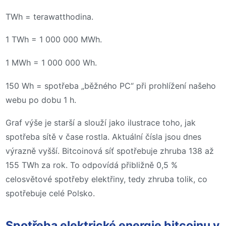
TWh = terawatthodina.
1 TWh = 1 000 000 MWh.
1 MWh = 1 000 000 Wh.
150 Wh = spotřeba „běžného PC“ při prohlížení našeho
webu po dobu 1 h.
Graf výše je starší a slouží jako ilustrace toho, jak
spotřeba sítě v čase rostla. Aktuální čísla jsou dnes
výrazně vyšší. Bitcoinová síť spotřebuje zhruba 138 až
155 TWh za rok. To odpovídá přibližně 0,5 %
celosvětové spotřeby elektřiny, tedy zhruba tolik, co
spotřebuje celé Polsko.
Spotřeba elektrické energie bitcoinu v