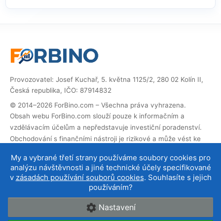
Provozovatel: Josef Kuchař, 5. května 1125/2, 280 02 Kolín II,
Česká republika, IČO: 87914832
© 2014–2026 ForBino.com – Všechna práva vyhrazena.
Obsah webu ForBino.com slouží pouze k informačním a
vzdělávacím účelům a nepředstavuje investiční poradenství.
Obchodování s finančními nástroji je rizikové a může vést ke
ztrátě investovaných prostředků.
My a vybrané třetí strany používáme soubory cookies pro
Web obsahuje partnerské (affiliate) odkazy. Pokud přes ně
analýzu návštěvnosti a jiné technické účely specifikované
provedete registraci, obdržíme provizi, díky které můžeme web
v
zásadách používání souborů cookies
. Souhlasíte s jejich
provozovat a dále rozvíjet. Na cenu služby pro vás to nemá
používáním?
vliv a affiliate spolupráce neovlivňují naše
hodnocení brokerů
.
Nastavení
O nás
|
Kontakt
|
Podmínky používání
|
Cookies a