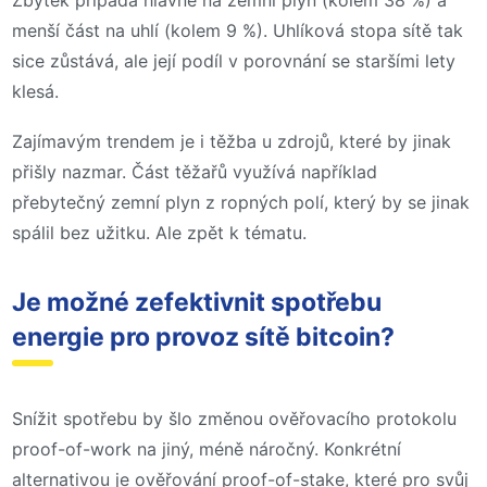
Zbytek připadá hlavně na zemní plyn (kolem 38 %) a
menší část na uhlí (kolem 9 %). Uhlíková stopa sítě tak
sice zůstává, ale její podíl v porovnání se staršími lety
klesá.
Zajímavým trendem je i těžba u zdrojů, které by jinak
přišly nazmar. Část těžařů využívá například
přebytečný zemní plyn z ropných polí, který by se jinak
spálil bez užitku. Ale zpět k tématu.
Je možné zefektivnit spotřebu
energie pro provoz sítě bitcoin?
Snížit spotřebu by šlo změnou ověřovacího protokolu
proof-of-work na jiný, méně náročný. Konkrétní
alternativou je ověřování proof-of-stake, které pro svůj