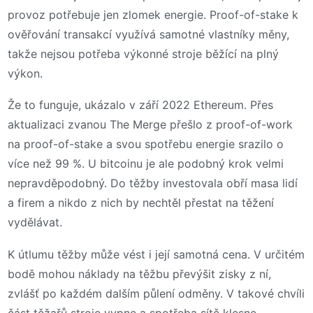
provoz potřebuje jen zlomek energie. Proof-of-stake k
ověřování transakcí využívá samotné vlastníky měny,
takže nejsou potřeba výkonné stroje běžící na plný
výkon.
Že to funguje, ukázalo v září 2022 Ethereum. Přes
aktualizaci zvanou The Merge přešlo z proof-of-work
na proof-of-stake a svou spotřebu energie srazilo o
více než 99 %. U bitcoinu je ale podobný krok velmi
nepravděpodobný. Do těžby investovala obří masa lidí
a firem a nikdo z nich by nechtěl přestat na těžení
vydělávat.
K útlumu těžby může vést i její samotná cena. V určitém
bodě mohou náklady na těžbu převýšit zisky z ní,
zvlášť po každém dalším půlení odměny. V takové chvíli
část těžařů stroje vypne a spotřeba sítě klesne.