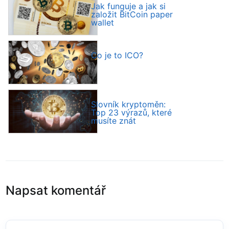
Jak funguje a jak si
založit BitCoin paper
wallet
Co je to ICO?
Slovník kryptoměn:
Top 23 výrazů, které
musíte znát
Napsat komentář