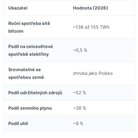
Ukazatel
Hodnota (2026)
Roční spotřeba sítě
~138 až 155 TWh
bitcoin
Podíl na celosvětové
~0,5 %
spotřebě elektřiny
Srovnatelné se
zhruba jako Polsko
spotřebou země
Podíl udržitelných zdrojů
~52 %
Podíl zemního plynu
~38 %
Podíl uhlí
~9 %