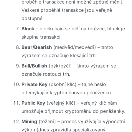
proběhlé transakce není možné zpětně měnit.
Veškeré proběhlé transakce jsou veřejně
dostupné.
Block
– blockchain se dělí na řetězce, block je
skupina transakcí.
Bear/Bearish
(medvěd/medvědí) – tímto
výrazem se označuje klesající trh.
Bull/Bullish
(býk/býčí) – tímto výrazem se
označuje rostoucí trh.
Private Key
(osobní klíč) – tajné heslo
odemykající kryptoměnovou peněženku.
Public Key
(veřejný klíč) – veřejný klíč nám
umožňuje přijmout kryptoměnu do peněženky.
Mining
(těžení) – proces využívající výpočetní
výkon (dnes zpravidla specializovaný