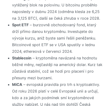
vytěžený blok na polovinu. U bitcoinu proběhlo
naposledy v dubnu 2024 (odměna klesla ze 6,25
na 3,125 BTC), další se čeká zhruba v roce 2028.
Spot ETF
– burzovně obchodovaný fond, který
drží přímo danou kryptoměnu. Investujete do
vývoje kurzu, aniž byste sami řešili peněženku.
Bitcoinové spot ETF se v USA spustily v lednu
2024, ethereová v červenci 2024.
Stablecoin
– kryptoměna navázaná na hodnotu
běžné měny, nejčastěji na americký dolar. Kurz tak
zůstává stabilní, což se hodí pro placení i pro
přesuny mezi burzami.
MiCA
– evropská pravidla pro trh s kryptoaktivy.
Od roku 2026 platí v celé Evropské unii a určují,
kdo a za jakých podmínek smí kryptoměnové
služby nabízet. U nás nad tím dohlíží Česká