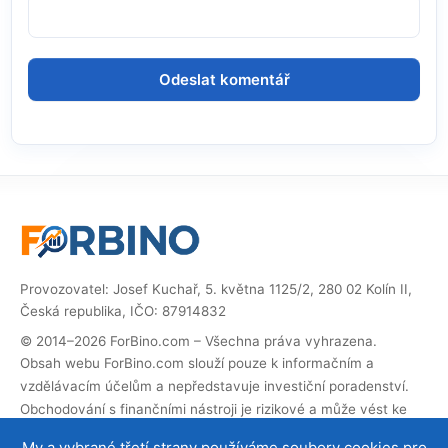
Provozovatel: Josef Kuchař, 5. května 1125/2, 280 02 Kolín II,
Česká republika, IČO: 87914832
© 2014–2026 ForBino.com – Všechna práva vyhrazena.
Obsah webu ForBino.com slouží pouze k informačním a
vzdělávacím účelům a nepředstavuje investiční poradenství.
Obchodování s finančními nástroji je rizikové a může vést ke
ztrátě investovaných prostředků.
My a vybrané třetí strany používáme soubory cookies pro