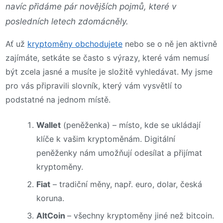
navíc přidáme pár novějších pojmů, které v
posledních letech zdomácněly.
Ať už
kryptoměny obchodujete
nebo se o ně jen aktivně
zajímáte, setkáte se často s výrazy, které vám nemusí
být zcela jasné a musíte je složitě vyhledávat. My jsme
pro vás připravili slovník, který vám vysvětlí to
podstatné na jednom místě.
Wallet
(peněženka) – místo, kde se ukládají
klíče k vašim kryptoměnám. Digitální
peněženky nám umožňují odesílat a přijímat
kryptoměny.
Fiat
– tradiční měny, např. euro, dolar, česká
koruna.
AltCoin
– všechny kryptoměny jiné než bitcoin.