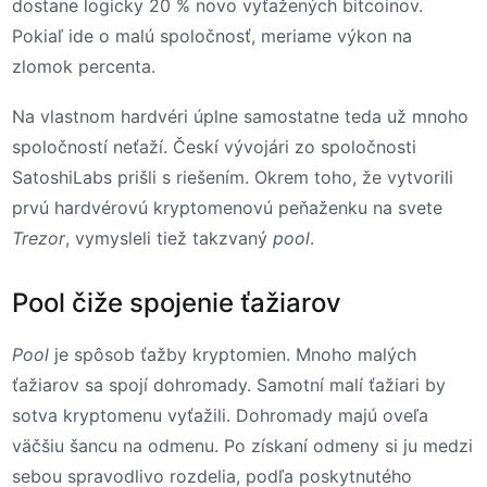
dostane logicky 20 % novo vyťažených bitcoinov.
Pokiaľ ide o malú spoločnosť, meriame výkon na
zlomok percenta.
Na vlastnom hardvéri úplne samostatne teda už mnoho
spoločností neťaží. Českí vývojári zo spoločnosti
SatoshiLabs prišli s riešením. Okrem toho, že vytvorili
prvú hardvérovú kryptomenovú peňaženku na svete
Trezor
, vymysleli tiež takzvaný
pool
.
Pool čiže spojenie ťažiarov
Pool
je spôsob ťažby kryptomien. Mnoho malých
ťažiarov sa spojí dohromady. Samotní malí ťažiari by
sotva kryptomenu vyťažili. Dohromady majú oveľa
väčšiu šancu na odmenu. Po získaní odmeny si ju medzi
sebou spravodlivo rozdelia, podľa poskytnutého