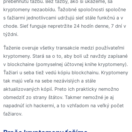
prebehnutú ťažbu. Bez ťažby, ako si ukážeme, sa
kryptomeny nezaobídu. Ťažobné spoločnosti spoločne
s ťažiarmi jednotlivcami udržujú sieť stále funkčnú a v
chode. Sieť funguje nepretržite 24 hodín denne, 7 dní v
týždni.
Ťaženie overuje všetky transakcie medzi používateľmi
kryptomeny. Stará sa o to, aby boli už navždy zapísané
v blockchaine (pomyselnej účtovnej knihe kryptomeny).
Ťažiari u seba tiež vedú kópiu blockchainu. Kryptomeny
tak majú veľa na sebe nezávislých a stále
aktualizovaných kópií. Preto ich prakticky nemožno
obmedziť zo strany štátov. Takmer nemožné je aj
napadnúť ich hackermi, a to vzhľadom na veľký počet
ťažiarov.