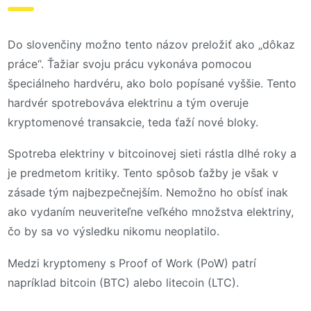
Do slovenčiny možno tento názov preložiť ako „dôkaz
práce“. Ťažiar svoju prácu vykonáva pomocou
špeciálneho hardvéru, ako bolo popísané vyššie. Tento
hardvér spotrebováva elektrinu a tým overuje
kryptomenové transakcie, teda ťaží nové bloky.
Spotreba elektriny v bitcoinovej sieti rástla dlhé roky a
je predmetom kritiky. Tento spôsob ťažby je však v
zásade tým najbezpečnejším. Nemožno ho obísť inak
ako vydaním neuveriteľne veľkého množstva elektriny,
čo by sa vo výsledku nikomu neoplatilo.
Medzi kryptomeny s Proof of Work (PoW) patrí
napríklad bitcoin (BTC) alebo litecoin (LTC).