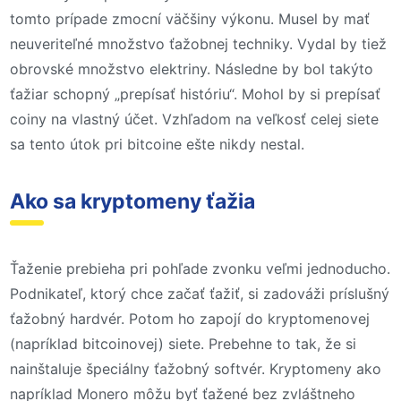
tomto prípade zmocní väčšiny výkonu. Musel by mať
neuveriteľné množstvo ťažobnej techniky. Vydal by tiež
obrovské množstvo elektriny. Následne by bol takýto
ťažiar schopný „prepísať históriu“. Mohol by si prepísať
coiny na vlastný účet. Vzhľadom na veľkosť celej siete
sa tento útok pri bitcoine ešte nikdy nestal.
Ako sa kryptomeny ťažia
Ťaženie prebieha pri pohľade zvonku veľmi jednoducho.
Podnikateľ, ktorý chce začať ťažiť, si zadováži príslušný
ťažobný hardvér. Potom ho zapojí do kryptomenovej
(napríklad bitcoinovej) siete. Prebehne to tak, že si
nainštaluje špeciálny ťažobný softvér. Kryptomeny ako
napríklad Monero môžu byť ťažené bez zvláštneho