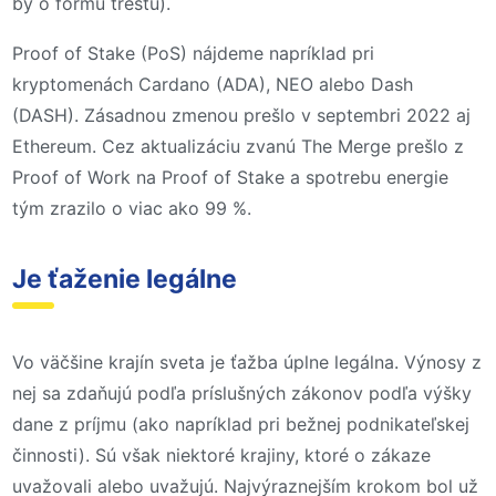
by o formu trestu).
Proof of Stake (PoS) nájdeme napríklad pri
kryptomenách Cardano (ADA), NEO alebo Dash
(DASH). Zásadnou zmenou prešlo v septembri 2022 aj
Ethereum. Cez aktualizáciu zvanú The Merge prešlo z
Proof of Work na Proof of Stake a spotrebu energie
tým zrazilo o viac ako 99 %.
Je ťaženie legálne
Vo väčšine krajín sveta je ťažba úplne legálna. Výnosy z
nej sa zdaňujú podľa príslušných zákonov podľa výšky
dane z príjmu (ako napríklad pri bežnej podnikateľskej
činnosti). Sú však niektoré krajiny, ktoré o zákaze
uvažovali alebo uvažujú. Najvýraznejším krokom bol už