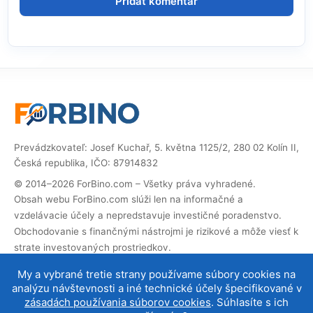
Prevádzkovateľ: Josef Kuchař, 5. května 1125/2, 280 02 Kolín II,
Česká republika, IČO: 87914832
© 2014–2026 ForBino.com – Všetky práva vyhradené.
Obsah webu ForBino.com slúži len na informačné a
vzdelávacie účely a nepredstavuje investičné poradenstvo.
Obchodovanie s finančnými nástrojmi je rizikové a môže viesť k
strate investovaných prostriedkov.
Web obsahuje partnerské (affiliate) odkazy. Ak cez ne
My a vybrané tretie strany používame súbory cookies na
vykonáte registráciu, dostaneme províziu, vďaka ktorej
analýzu návštevnosti a iné technické účely špecifikované v
môžeme web prevádzkovať a ďalej rozvíjať. Na cenu služby pre
zásadách používania súborov cookies
. Súhlasíte s ich
vás to nemá vplyv a affiliate spolupráce neovplyvňujú naše