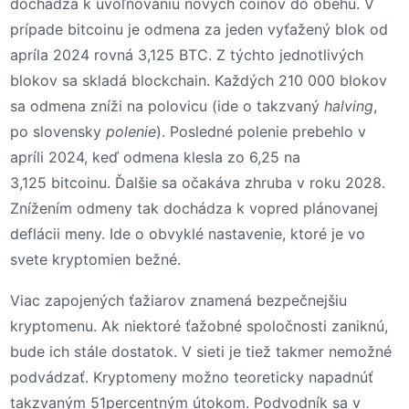
dochádza k uvoľňovaniu nových coinov do obehu. V
prípade bitcoinu je odmena za jeden vyťažený blok od
apríla 2024 rovná 3,125 BTC. Z týchto jednotlivých
blokov sa skladá blockchain. Každých 210 000 blokov
sa odmena zníži na polovicu (ide o takzvaný
halving
,
po slovensky
polenie
). Posledné polenie prebehlo v
apríli 2024, keď odmena klesla zo 6,25 na
3,125 bitcoinu. Ďalšie sa očakáva zhruba v roku 2028.
Znížením odmeny tak dochádza k vopred plánovanej
deflácii meny. Ide o obvyklé nastavenie, ktoré je vo
svete kryptomien bežné.
Viac zapojených ťažiarov znamená bezpečnejšiu
kryptomenu. Ak niektoré ťažobné spoločnosti zaniknú,
bude ich stále dostatok. V sieti je tiež takmer nemožné
podvádzať. Kryptomeny možno teoreticky napadnúť
takzvaným 51percentným útokom. Podvodník sa v