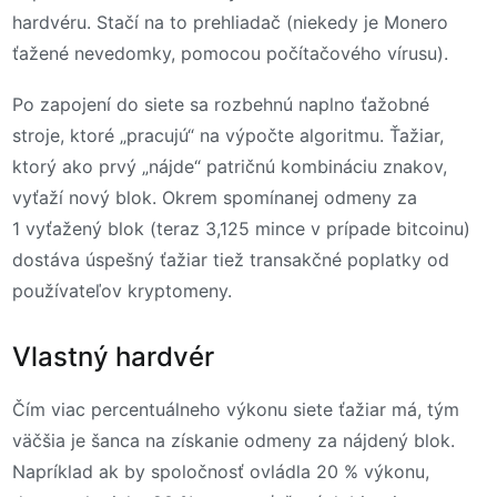
hardvéru. Stačí na to prehliadač (niekedy je Monero
ťažené nevedomky, pomocou počítačového vírusu).
Po zapojení do siete sa rozbehnú naplno ťažobné
stroje, ktoré „pracujú“ na výpočte algoritmu. Ťažiar,
ktorý ako prvý „nájde“ patričnú kombináciu znakov,
vyťaží nový blok. Okrem spomínanej odmeny za
1 vyťažený blok (teraz 3,125 mince v prípade bitcoinu)
dostáva úspešný ťažiar tiež transakčné poplatky od
používateľov kryptomeny.
Vlastný hardvér
Čím viac percentuálneho výkonu siete ťažiar má, tým
väčšia je šanca na získanie odmeny za nájdený blok.
Napríklad ak by spoločnosť ovládla 20 % výkonu,