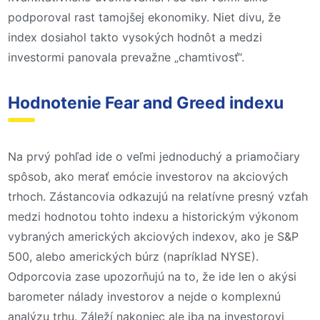
podporoval rast tamojšej ekonomiky. Niet divu, že
index dosiahol takto vysokých hodnôt a medzi
investormi panovala prevažne „chamtivosť“.
Hodnotenie Fear and Greed indexu
Na prvý pohľad ide o veľmi jednoduchý a priamočiary
spôsob, ako merať emócie investorov na akciových
trhoch. Zástancovia odkazujú na relatívne presný vzťah
medzi hodnotou tohto indexu a historickým výkonom
vybraných amerických akciových indexov, ako je S&P
500, alebo amerických búrz (napríklad NYSE).
Odporcovia zase upozorňujú na to, že ide len o akýsi
barometer nálady investorov a nejde o komplexnú
analýzu trhu. Záleží nakoniec ale iba na investorovi