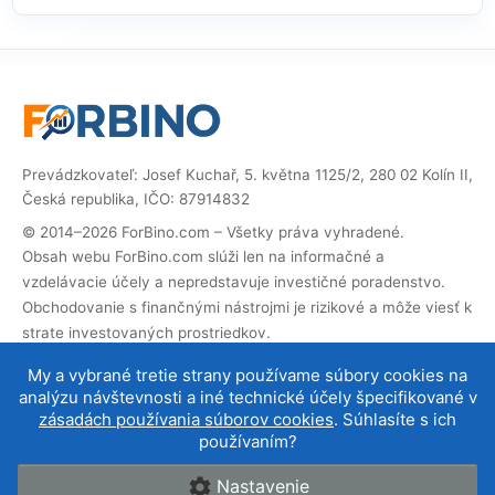
Prevádzkovateľ: Josef Kuchař, 5. května 1125/2, 280 02 Kolín II,
Česká republika, IČO: 87914832
© 2014–2026 ForBino.com – Všetky práva vyhradené.
Obsah webu ForBino.com slúži len na informačné a
vzdelávacie účely a nepredstavuje investičné poradenstvo.
Obchodovanie s finančnými nástrojmi je rizikové a môže viesť k
strate investovaných prostriedkov.
Web obsahuje partnerské (affiliate) odkazy. Ak cez ne
My a vybrané tretie strany používame súbory cookies na
vykonáte registráciu, dostaneme províziu, vďaka ktorej
analýzu návštevnosti a iné technické účely špecifikované v
môžeme web prevádzkovať a ďalej rozvíjať. Na cenu služby pre
zásadách používania súborov cookies
. Súhlasíte s ich
vás to nemá vplyv a affiliate spolupráce neovplyvňujú naše
používaním?
hodnotenie brokerov
.
Nastavenie