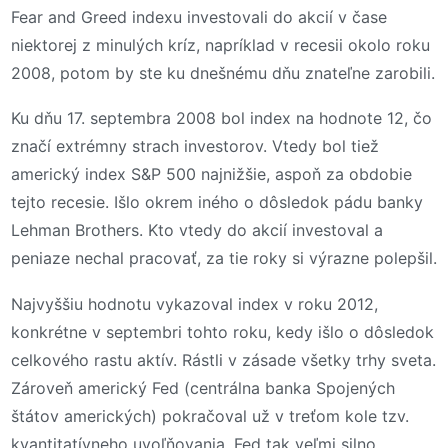
Fear and Greed indexu investovali do akcií v čase
niektorej z minulých kríz, napríklad v recesii okolo roku
2008, potom by ste ku dnešnému dňu znateľne zarobili.
Ku dňu 17. septembra 2008 bol index na hodnote 12, čo
značí extrémny strach investorov. Vtedy bol tiež
americký index S&P 500 najnižšie, aspoň za obdobie
tejto recesie. Išlo okrem iného o dôsledok pádu banky
Lehman Brothers. Kto vtedy do akcií investoval a
peniaze nechal pracovať, za tie roky si výrazne polepšil.
Najvyššiu hodnotu vykazoval index v roku 2012,
konkrétne v septembri tohto roku, kedy išlo o dôsledok
celkového rastu aktív. Rástli v zásade všetky trhy sveta.
Zároveň americký Fed (centrálna banka Spojených
štátov amerických) pokračoval už v treťom kole tzv.
kvantitatívneho uvoľňovania. Fed tak veľmi silno