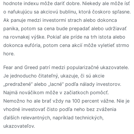
hodnote indexu môže dariť dobre. Niekedy ale môže ísť
o nafukujúcu sa akciovú bublinu, ktorá čoskoro spľasne.
Ak panuje medzi investormi strach alebo dokonca
panika, potom sa cena bude prepadať alebo udržiavať
na rovnakej výške. Pokiaľ ale príde na trh istota alebo
dokonca eufória, potom cena akcií môže vyletieť strmo
hore.
Fear and Greed patrí medzi popularizačné ukazovatele.
Je jednoducho čitateľný, ukazuje, či sú akcie
„predražené“ alebo „lacné“ podľa nálady investorov.
Najmä nováčikom môže v začiatkoch pomôcť.
Nemožno ho ale brať vždy na 100 percent vážne. Nie je
vhodné investovať čisto podľa neho bez zváženia
ďalších relevantných, napríklad technických,
ukazovateľov.