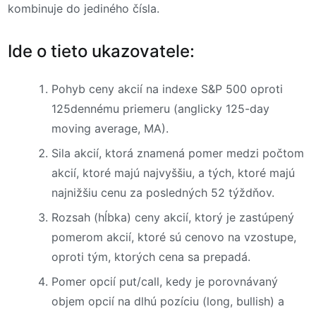
kombinuje do jediného čísla.
Ide o tieto ukazovatele:
Pohyb ceny akcií na indexe S&P 500 oproti
125dennému priemeru (anglicky 125-day
moving average, MA).
Sila akcií, ktorá znamená pomer medzi počtom
akcií, ktoré majú najvyššiu, a tých, ktoré majú
najnižšiu cenu za posledných 52 týždňov.
Rozsah (hĺbka) ceny akcií, ktorý je zastúpený
pomerom akcií, ktoré sú cenovo na vzostupe,
oproti tým, ktorých cena sa prepadá.
Pomer opcií put/call, kedy je porovnávaný
objem opcií na dlhú pozíciu (long, bullish) a