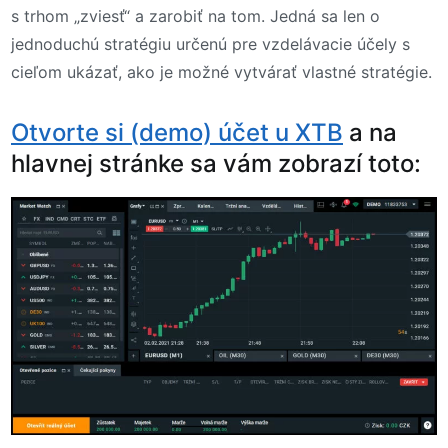
s trhom „zviesť“ a zarobiť na tom. Jedná sa len o
jednoduchú stratégiu určenú pre vzdelávacie účely s
cieľom ukázať, ako je možné vytvárať vlastné stratégie.
Otvorte si (demo) účet u XTB
a na
hlavnej stránke sa vám zobrazí toto: