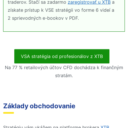
traderov. Stačí sa zadarmo
zaregistrovať u XTB
a
získate prístup k VSE stratégii vo forme 6 videí a
2 sprievodných e-bookov v PDF.
VSA stratégia od profesionálov z XTB
Na 77 % retailových účtov CFD dochádza k finančným
stratám.
Základy obchodovanie
Stratégiu vám ukážem na platforme brokera
XTB
,