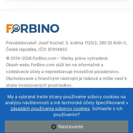
Prevádzkovateľ: Josef Kuchař, 5. května 1125/2, 280 02 Kolín II,
Česká republika, IČO: 87914832
© 2014–2026 ForBino.com – Všetky práva vyhradené.
Obsah webu ForBino.com slúži len na informačné a
vzdelávacie účely a nepredstavuje investičné poradenstvo.
Obchodovanie s finančnými nástrojmi je rizikové a môže viesť k
strate investovaných prostriedkov.
Web obsahuje partnerské (affiliate) odkazy. Ak cez ne
My a vybrané tretie strany používame súbory cookies na
vykonáte registráciu, dostaneme províziu, vďaka ktorej
analýzu návštevnosti a iné technické účely špecifikované v
môžeme web prevádzkovať a ďalej rozvíjať. Na cenu služby pre
zásadách používania súborov cookies
. Súhlasíte s ich
vás to nemá vplyv a affiliate spolupráce neovplyvňujú naše
používaním?
hodnotenie brokerov
.
Nastavenie
O nás
|
Kontakt
|
Podmienky používania
|
Cookies a