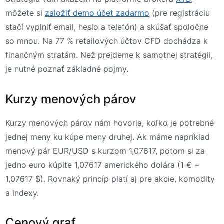
môžete si
založiť demo účet zadarmo
(pre registráciu
stačí vyplniť email, heslo a telefón) a skúšať spoločne
so mnou. Na 77 % retailových účtov CFD dochádza k
finančným stratám. Než prejdeme k samotnej stratégii,
je nutné poznať základné pojmy.
Kurzy menových párov
Kurzy menových párov nám hovoria, koľko je potrebné
jednej meny ku kúpe meny druhej. Ak máme napríklad
menový pár EUR/USD s kurzom 1,07617, potom si za
jedno euro kúpite 1,07617 amerického dolára (1 € =
1,07617 $). Rovnaký princíp platí aj pre akcie, komodity
a indexy.
Cenový graf