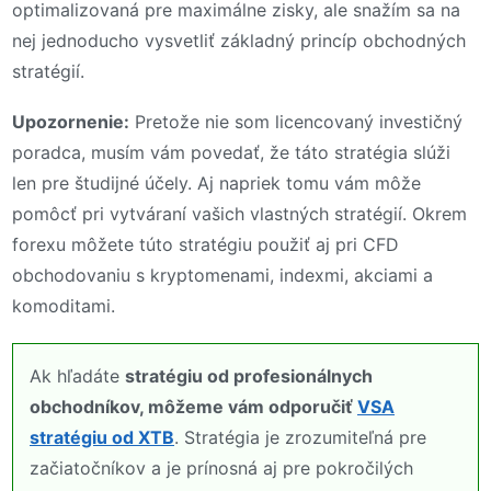
optimalizovaná pre maximálne zisky, ale snažím sa na
nej jednoducho vysvetliť základný princíp obchodných
stratégií.
Upozornenie:
Pretože nie som licencovaný investičný
poradca, musím vám povedať, že táto stratégia slúži
len pre študijné účely. Aj napriek tomu vám môže
pomôcť pri vytváraní vašich vlastných stratégií. Okrem
forexu môžete túto stratégiu použiť aj pri CFD
obchodovaniu s kryptomenami, indexmi, akciami a
komoditami.
Ak hľadáte
stratégiu od profesionálnych
obchodníkov, môžeme vám odporučiť
VSA
stratégiu od XTB
. Stratégia je zrozumiteľná pre
začiatočníkov a je prínosná aj pre pokročilých