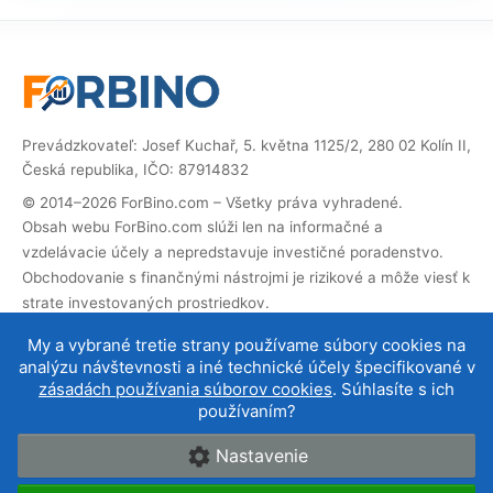
Prevádzkovateľ: Josef Kuchař, 5. května 1125/2, 280 02 Kolín II,
Česká republika, IČO: 87914832
© 2014–2026 ForBino.com – Všetky práva vyhradené.
Obsah webu ForBino.com slúži len na informačné a
vzdelávacie účely a nepredstavuje investičné poradenstvo.
Obchodovanie s finančnými nástrojmi je rizikové a môže viesť k
strate investovaných prostriedkov.
Web obsahuje partnerské (affiliate) odkazy. Ak cez ne
My a vybrané tretie strany používame súbory cookies na
vykonáte registráciu, dostaneme províziu, vďaka ktorej
analýzu návštevnosti a iné technické účely špecifikované v
môžeme web prevádzkovať a ďalej rozvíjať. Na cenu služby pre
zásadách používania súborov cookies
. Súhlasíte s ich
vás to nemá vplyv a affiliate spolupráce neovplyvňujú naše
používaním?
hodnotenie brokerov
.
Nastavenie
O nás
|
Kontakt
|
Podmienky používania
|
Cookies a