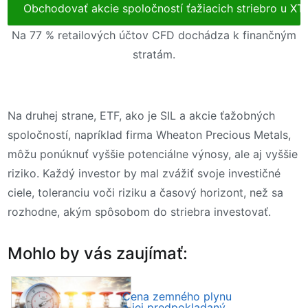
Obchodovať akcie spoločností ťažiacich striebro u XT
Na 77 % retailových účtov CFD dochádza k finančným
stratám.
Na druhej strane, ETF, ako je SIL a akcie ťažobných
spoločností, napríklad firma Wheaton Precious Metals,
môžu ponúknuť vyššie potenciálne výnosy, ale aj vyššie
riziko. Každý investor by mal zvážiť svoje investičné
ciele, toleranciu voči riziku a časový horizont, než sa
rozhodne, akým spôsobom do striebra investovať.
Mohlo by vás zaujímať:
Cena zemného plynu
a jej predpokladaný