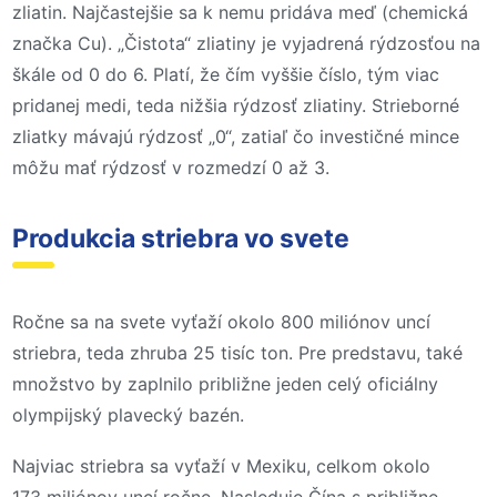
zliatin. Najčastejšie sa k nemu pridáva meď (chemická
značka Cu). „Čistota“ zliatiny je vyjadrená rýdzosťou na
škále od 0 do 6. Platí, že čím vyššie číslo, tým viac
pridanej medi, teda nižšia rýdzosť zliatiny. Strieborné
zliatky mávajú rýdzosť „0“, zatiaľ čo investičné mince
môžu mať rýdzosť v rozmedzí 0 až 3.
Produkcia striebra vo svete
Ročne sa na svete vyťaží okolo 800 miliónov uncí
striebra, teda zhruba 25 tisíc ton. Pre predstavu, také
množstvo by zaplnilo približne jeden celý oficiálny
olympijský plavecký bazén.
Najviac striebra sa vyťaží v Mexiku, celkom okolo
173 miliónov uncí ročne. Nasleduje Čína s približne