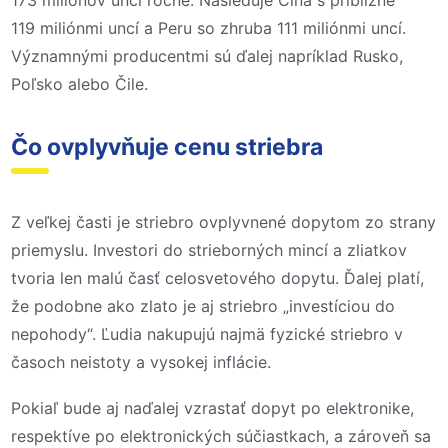
119 miliónmi uncí a Peru so zhruba 111 miliónmi uncí.
Významnými producentmi sú ďalej napríklad Rusko,
Poľsko alebo Čile.
Čo ovplyvňuje cenu striebra
Z veľkej časti je striebro ovplyvnené dopytom zo strany
priemyslu. Investori do strieborných mincí a zliatkov
tvoria len malú časť celosvetového dopytu. Ďalej platí,
že podobne ako zlato je aj striebro „investíciou do
nepohody“. Ľudia nakupujú najmä fyzické striebro v
časoch neistoty a vysokej inflácie.
Pokiaľ bude aj naďalej vzrastať dopyt po elektronike,
respektíve po elektronických súčiastkach, a zároveň sa