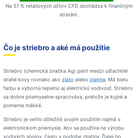
Na 51 % retailových účtov CFD dochádza k finančným
stratám.
Čo je striebro a aké má použitie
Striebro (chemická značka Ag) patrí medzi ušľachtilé
drahé kovy rovnako ako
zlato
alebo
platina
. Má bielu
farbu a výbornú tepelnú aj elektrickú vodivosť. Striebro
sa dobre priemyselne spracováva, pretože je kujné a
pomerne mäkké.
Striebro je veľmi dôležité svojím použitím najmä v
elektronickom priemysle. Kov sa používa na výrobu
vodivých spojov, často v podobe zliatiny. Ďalej ho