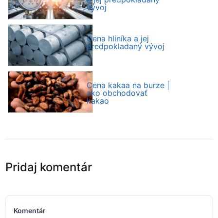
vývoj
Cena hliníka a jej
predpokladaný vývoj
Cena kakaa na burze |
ako obchodovať
kakao
Pridaj komentár
Komentár