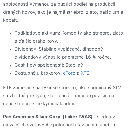
spoločnosti výmenou za budúci podiel na produkcii
drahých kovov, ako je najmä striebro, zlato, paládium a
kobalt.
Podkladové aktívum: Komodity ako striebro, zlato
a ďalšie drahé kovy.
Dividendy: Stabilne vyplácané, dlhodobý
dividendový výnos je priemerne 1,6 % ročne.
Cash flow spoločnosti: Stabilný.
Dostupné u brokerov:
eToro
a
XTB
.
ETF zamerané na fyzické striebro, ako spomínaný SLV,
sú vhodné pre tých, ktorí chcú priamu expozíciu na
cenu striebra s nízkymi nákladmi.
Pan American Silver Corp. (ticker PAAS)
je jedna z
najväčších svetových spoločností ťažiacich striebro.