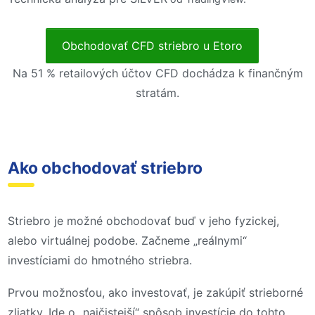
Obchodovať CFD striebro u Etoro
Na 51 % retailových účtov CFD dochádza k finančným
stratám.
Ako obchodovať striebro
Striebro je možné obchodovať buď v jeho fyzickej,
alebo virtuálnej podobe. Začneme „reálnymi“
investíciami do hmotného striebra.
Prvou možnosťou, ako investovať, je zakúpiť strieborné
zliatky. Ide o „najčistejší“ spôsob investície do tohto