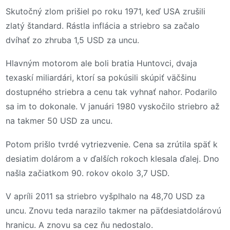
Skutočný zlom prišiel po roku 1971, keď USA zrušili
zlatý štandard. Rástla inflácia a striebro sa začalo
dvíhať zo zhruba 1,5 USD za uncu.
Hlavným motorom ale boli bratia Huntovci, dvaja
texaskí miliardári, ktorí sa pokúsili skúpiť väčšinu
dostupného striebra a cenu tak vyhnať nahor. Podarilo
sa im to dokonale. V januári 1980 vyskočilo striebro až
na takmer 50 USD za uncu.
Potom prišlo tvrdé vytriezvenie. Cena sa zrútila späť k
desiatim dolárom a v ďalších rokoch klesala ďalej. Dno
našla začiatkom 90. rokov okolo 3,7 USD.
V apríli 2011 sa striebro vyšplhalo na 48,70 USD za
uncu. Znovu teda narazilo takmer na päťdesiatdolárovú
hranicu. A znovu sa cez ňu nedostalo.