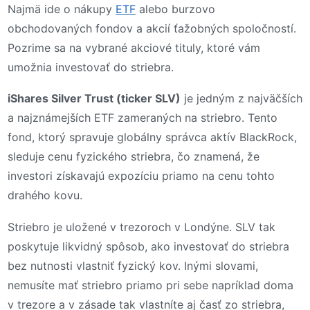
Najmä ide o nákupy
ETF
alebo burzovo
obchodovaných fondov a akcií ťažobných spoločností.
Pozrime sa na vybrané akciové tituly, ktoré vám
umožnia investovať do striebra.
iShares Silver Trust (ticker SLV)
je jedným z najväčších
a najznámejších ETF zameraných na striebro. Tento
fond, ktorý spravuje globálny správca aktív BlackRock,
sleduje cenu fyzického striebra, čo znamená, že
investori získavajú expozíciu priamo na cenu tohto
drahého kovu.
Striebro je uložené v trezoroch v Londýne. SLV tak
poskytuje likvidný spôsob, ako investovať do striebra
bez nutnosti vlastniť fyzický kov. Inými slovami,
nemusíte mať striebro priamo pri sebe napríklad doma
v trezore a v zásade tak vlastníte aj časť zo striebra,