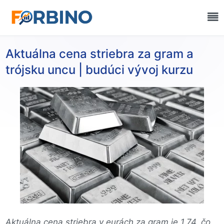
Aktuálna cena striebra za gram a
trójsku uncu | budúci vývoj kurzu
Aktuálna cena striebra v eurách za gram je 1,74, čo