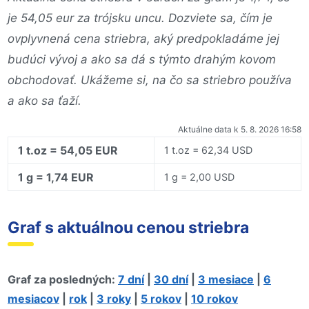
je 54,05 eur za trójsku uncu. Dozviete sa, čím je
ovplyvnená cena striebra, aký predpokladáme jej
budúci vývoj a ako sa dá s týmto drahým kovom
obchodovať. Ukážeme si, na čo sa striebro používa
a ako sa ťaží.
Aktuálne data k 5. 8. 2026 16:58
1 t.oz = 54,05 EUR
1 t.oz = 62,34 USD
1 g = 1,74 EUR
1 g = 2,00 USD
Graf s aktuálnou cenou striebra
Graf za posledných:
7 dní
|
30 dní
|
3 mesiace
|
6
mesiacov
|
rok
|
3 roky
|
5 rokov
|
10 rokov