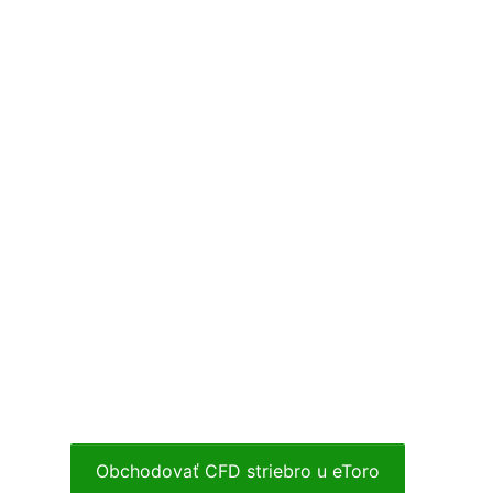
Obchodovať CFD striebro u eToro