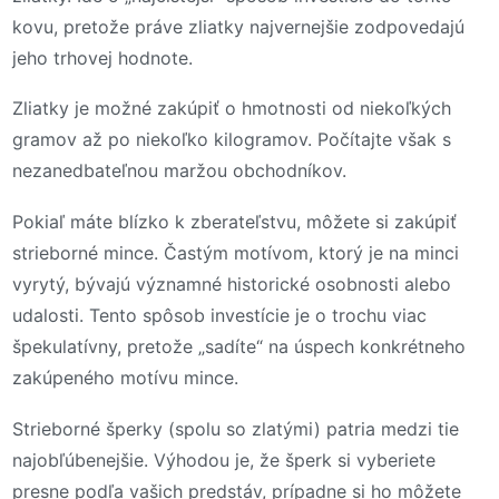
kovu, pretože práve zliatky najvernejšie zodpovedajú
jeho trhovej hodnote.
Zliatky je možné zakúpiť o hmotnosti od niekoľkých
gramov až po niekoľko kilogramov. Počítajte však s
nezanedbateľnou maržou obchodníkov.
Pokiaľ máte blízko k zberateľstvu, môžete si zakúpiť
strieborné mince. Častým motívom, ktorý je na minci
vyrytý, bývajú významné historické osobnosti alebo
udalosti. Tento spôsob investície je o trochu viac
špekulatívny, pretože „sadíte“ na úspech konkrétneho
zakúpeného motívu mince.
Strieborné šperky (spolu so zlatými) patria medzi tie
najobľúbenejšie. Výhodou je, že šperk si vyberiete
presne podľa vašich predstáv, prípadne si ho môžete