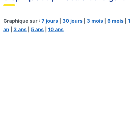
Graphique sur :
7 jours
|
30 jours
|
3 mois
|
6 mois
|
1
an
|
3 ans
|
5 ans
|
10 ans