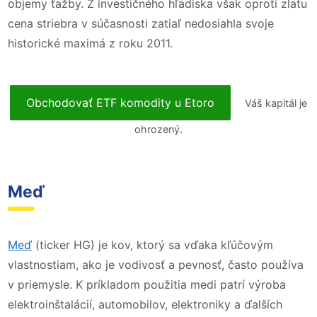
objemy ťažby. Z investičného hľadiska však oproti zlatu
cena striebra v súčasnosti zatiaľ nedosiahla svoje
historické maximá z roku 2011.
Obchodovať ETF komodity u Etoro
Váš kapitál je
ohrozený.
Meď
Meď
(ticker HG) je kov, ktorý sa vďaka kľúčovým
vlastnostiam, ako je vodivosť a pevnosť, často používa
v priemysle. K príkladom použitia medi patrí výroba
elektroinštalácií, automobilov, elektroniky a ďalších