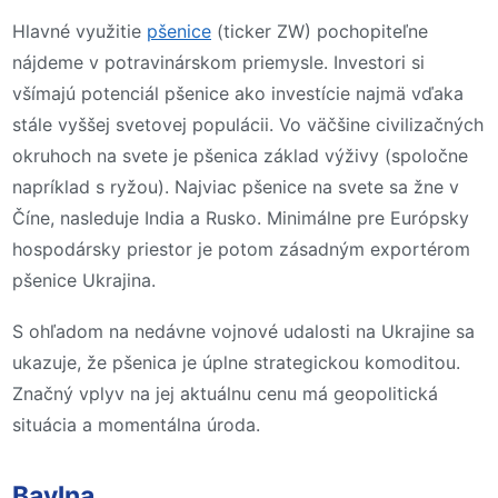
Hlavné využitie
pšenice
(ticker ZW) pochopiteľne
nájdeme v potravinárskom priemysle. Investori si
všímajú potenciál pšenice ako investície najmä vďaka
stále vyššej svetovej populácii. Vo väčšine civilizačných
okruhoch na svete je pšenica základ výživy (spoločne
napríklad s ryžou). Najviac pšenice na svete sa žne v
Číne, nasleduje India a Rusko. Minimálne pre Európsky
hospodársky priestor je potom zásadným exportérom
pšenice Ukrajina.
S ohľadom na nedávne vojnové udalosti na Ukrajine sa
ukazuje, že pšenica je úplne strategickou komoditou.
Značný vplyv na jej aktuálnu cenu má geopolitická
situácia a momentálna úroda.
Bavlna