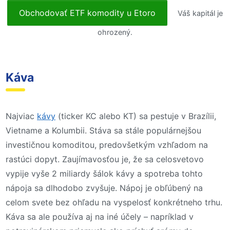
Obchodovať ETF komodity u Etoro
Váš kapitál je
ohrozený.
Káva
Najviac
kávy
(ticker KC alebo KT) sa pestuje v Brazílii,
Vietname a Kolumbii. Stáva sa stále populárnejšou
investičnou komoditou, predovšetkým vzhľadom na
rastúci dopyt. Zaujímavosťou je, že sa celosvetovo
vypije vyše 2 miliardy šálok kávy a spotreba tohto
nápoja sa dlhodobo zvyšuje. Nápoj je obľúbený na
celom svete bez ohľadu na vyspelosť konkrétneho trhu.
Káva sa ale používa aj na iné účely – napríklad v