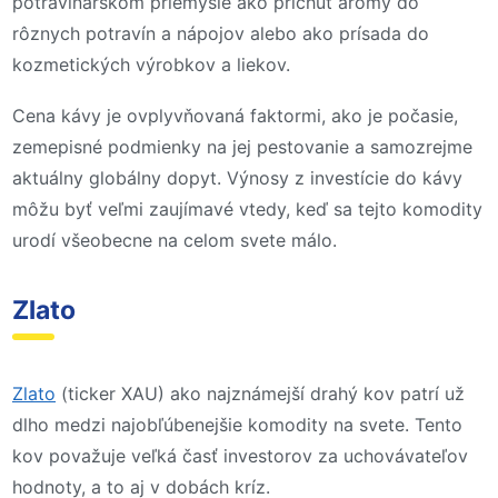
potravinárskom priemysle ako príchuť arómy do
rôznych potravín a nápojov alebo ako prísada do
kozmetických výrobkov a liekov.
Cena kávy je ovplyvňovaná faktormi, ako je počasie,
zemepisné podmienky na jej pestovanie a samozrejme
aktuálny globálny dopyt. Výnosy z investície do kávy
môžu byť veľmi zaujímavé vtedy, keď sa tejto komodity
urodí všeobecne na celom svete málo.
Zlato
Zlato
(ticker XAU) ako najznámejší drahý kov patrí už
dlho medzi najobľúbenejšie komodity na svete. Tento
kov považuje veľká časť investorov za uchovávateľov
hodnoty, a to aj v dobách kríz.