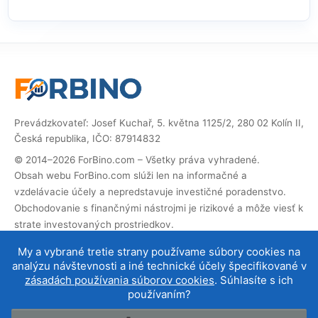
Prevádzkovateľ: Josef Kuchař, 5. května 1125/2, 280 02 Kolín II,
Česká republika, IČO: 87914832
© 2014–2026 ForBino.com – Všetky práva vyhradené.
Obsah webu ForBino.com slúži len na informačné a
vzdelávacie účely a nepredstavuje investičné poradenstvo.
Obchodovanie s finančnými nástrojmi je rizikové a môže viesť k
strate investovaných prostriedkov.
Web obsahuje partnerské (affiliate) odkazy. Ak cez ne
My a vybrané tretie strany používame súbory cookies na
vykonáte registráciu, dostaneme províziu, vďaka ktorej
analýzu návštevnosti a iné technické účely špecifikované v
môžeme web prevádzkovať a ďalej rozvíjať. Na cenu služby pre
zásadách používania súborov cookies
. Súhlasíte s ich
vás to nemá vplyv a affiliate spolupráce neovplyvňujú naše
používaním?
hodnotenie brokerov
.