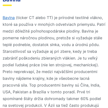
Bavlna
(ticker CT alebo TT) je prírodné textilné vlákno,
ktoré sa používa v mnohých odvetviach priemyslu. Patrí
medzi dôležité poľnohospodárske plodiny. Bavlna je
pomerne náročnou plodinou, pretože si vyžaduje stále
teplé podnebie, dostatok slnka, vodu a úrodnú pôdu.
Starostlivosť sa vyžaduje aj pri zbere, kedy je treba
zabrániť poškodeniu zbieraných vlákien. Je tu veľký
podiel ľudskej práce (nie len strojovej, mechanickej).
Preto neprekvapí, že medzi najväčšími producentmi
bavlny nájdeme krajiny, kde je všeobecne lacná
pracovná sila. Top producentmi bavlny sú Čína, India,
USA, Pakistan a Brazília v tomto poradí. Prvé tri
spomínané štáty držia dohromady takmer 60% podiel
na svetovej produkcii. V Ázii sa tiež často produkujú