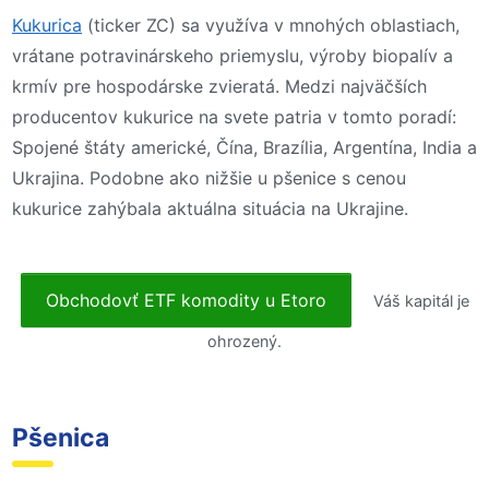
Kukurica
(ticker ZC) sa využíva v mnohých oblastiach,
vrátane potravinárskeho priemyslu, výroby biopalív a
krmív pre hospodárske zvieratá. Medzi najväčších
producentov kukurice na svete patria v tomto poradí:
Spojené štáty americké, Čína, Brazília, Argentína, India a
Ukrajina. Podobne ako nižšie u pšenice s cenou
kukurice zahýbala aktuálna situácia na Ukrajine.
Obchodovť ETF komodity u Etoro
Váš kapitál je
ohrozený.
Pšenica