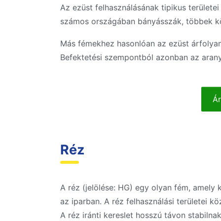
Az ezüst felhasználásának tipikus területe
számos országában bányásszák, többek kö
Más fémekhez hasonlóan az ezüst árfolyamá
Befektetési szempontból azonban az arany
Ár
Réz
A réz (jelölése: HG) egy olyan fém, amely
az iparban. A réz felhasználási területei 
A réz iránti kereslet hosszú távon stabiln