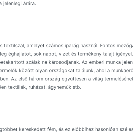
 jelenlegi árára.
es textilszál, amelyet számos iparág használ. Fontos mező
leg éghajlatot, sok napot, vizet és termékeny talajt igénye
 betakarított szálak ne károsodjanak. Az emberi munka jelen
elők között olyan országokat találunk, ahol a munkaerő ál
dben. Az első három ország együttesen a világ termelésén
ően textíliák, ruházat, ágyneműk stb.
gtöbbet kereskedett fém, és ez előbbihez hasonlóan széle