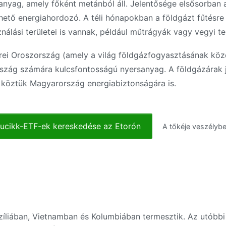
anyag, amely főként metánból áll. Jelentősége elsősorban a
hető energiahordozó. A téli hónapokban a földgázt fűtésre 
nálási területei is vannak, például műtrágyák vagy vegyi te
ei Oroszország (amely a világ földgázfogyasztásának köze
szág számára kulcsfontosságú nyersanyag. A földgázárak je
 köztük Magyarország energiabiztonságára is.
ucikk-ETF-ek kereskedése az Etorón
A tőkéje veszélybe
azíliában, Vietnamban és Kolumbiában termesztik. Az utóbb