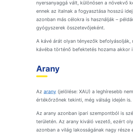
nyersanyaggá vált, különösen a növekvő ke
ennek az italnak a fogyasztása hosszú idej
azonban más célokra is használják – példá
gyógyszerek összetevőjeként.
A kávé árát olyan tényezők befolyásolják, m
kávéba történő befektetés hozama akkor ig
Arany
Az
arany
(jelölése: XAU) a leghíresebb ne
értékőrzőnek tekinti, még válság idején is.
Az arany azonban ipari szempontból is szé
területén. Az arany kiváló vezető, ezért o
azonban a világ lakosságának nagy része e