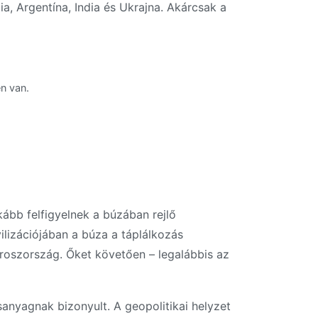
a, Argentína, India és Ukrajna. Akárcsak a
n van.
kább felfigyelnek a búzában rejlő
ilizációjában a búza a táplálkozás
 Oroszország. Őket követően – legalábbis az
sanyagnak bizonyult. A geopolitikai helyzet