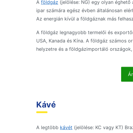
A
földgáz
(jelölése: NG) egy olyan éghető 
ipar számára egész évben általánosan elér
Az energián kívül a földgáznak más felhasz
A földgáz legnagyobb termelői és exportőr
USA, Kanada és Kína. A földgáz számos or
helyzetre és a földgázimportáló országok,
Ár
Kávé
A legtöbb
kávét
(jelölése: KC vagy KT) Br