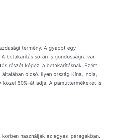
gazdasági termény. A gyapot egy
l. A betakarítás során is gondosságra van
tős részét képezi a betakarításnak. Ezért
talában olcsó. Ilyen ország Kína, India,
ek közel 60%-át adja. A pamuttermékeket is
s körben használják az egyes iparágakban.