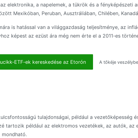
i az elektronika, a napelemek, a tükrök és a fényképészeti 
zött Mexikóban, Peruban, Ausztráliában, Chilében, Kanad
ra is hatással van a világgazdaság teljesítménye, az infl
hoz képest az ezüst ára még nem érte el a 2011-es történe
ucikk-ETF-ek kereskedése az Etorón
A tőkéje veszélybe
 kulcsfontosságú tulajdonságai, például a vezetőképesség é
közé tartozik például az elektromos vezetékek, az autók, az 
ak mondható.