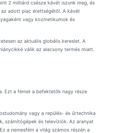
nt 2 milliárd csésze kávét iszunk meg, és
 az adott piac érettségétől. A kávét
őanyagaként vagy kozmetikumok és
etesen az aktuális globális kereslet. A
iánycikké válik az alacsony termés miatt.
. Ezt a fémet a befektetők nagy része
vostudomány vagy a repülés- és űrtechnika
k, számítógépek és televíziók. Az aranyat
. Ez a nemesfém a világ számos részén a