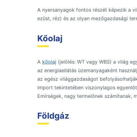
A nyersanyagok fontos részét képezik a vi
ezüst, réz) és az olyan mezőgazdasági ter
Kőolaj
A
kőolaj
(jelölés: WT vagy WBS) a világ eg
az energiaellátás üzemanyagaként használ
az egész világgazdaságot befolyásolhatják
import tekintetében viszonylagos egyenlő
Emírségek, nagy termelőnek számítanak, mí
Földgáz