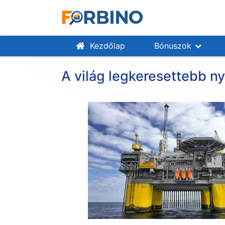
Kezdőlap
Bónuszok
A világ legkeresettebb n