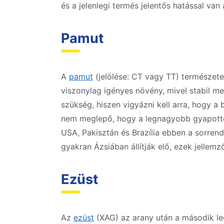
és a jelenlegi termés jelentős hatással van a
Pamut
A
pamut
(jelölése: CT vagy TT) természet
viszonylag igényes növény, mivel stabil me
szükség, hiszen vigyázni kell arra, hogy a
nem meglepő, hogy a legnagyobb gyapotterm
USA, Pakisztán és Brazília ebben a sorren
gyakran Ázsiában állítják elő, ezek jellemz
Ezüst
Az
ezüst
(XAG) az arany után a második le