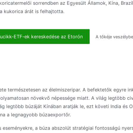
icatermelői sorrendben az Egyesült Államok, Kína, Brazíli
 kukorica árát is felhajtotta.
ucikk-ETF-ek kereskedése az Etorón
A tőkéje veszélybe
lete természetesen az élelmiszeripar. A befektetők egyre in
 folyamatosan növekvő népessége miatt. A világ legtöbb civ
lág legtöbb búzáját Kínában aratják le, ezt követi India és
jna a legnagyobb búzaexportőr.
ús eseményekre, a búza abszolút stratégiai fontosságú nyer