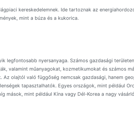
lágpiaci kereskedelemnek. Ide tartoznak az energiahordozók
mények, mint a búza és a kukorica.
yik legfontosabb nyersanyaga. Számos gazdasági területen 
ják, valamint műanyagokat, kozmetikumokat és számos más t
. Az olajtól való függőség nemcsak gazdasági, hanem geopol
tlenségek tapasztalhatók. Egyes országok, mint például O
g mások, mint például Kína vagy Dél-Korea a nagy vásárlók