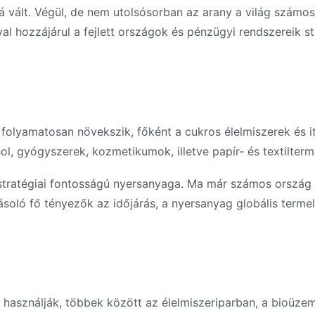
á vált. Végül, de nem utolsósorban az arany a világ számo
al hozzájárul a fejlett országok és pénzügyi rendszereik st
 folyamatosan növekszik, főként a cukros élelmiszerek és i
ol, gyógyszerek, kozmetikumok, illetve papír- és textilterm
k stratégiai fontosságú nyersanyaga. Ma már számos ország
yásoló fő tényezők az időjárás, a nyersanyag globális terme
n használják, többek között az élelmiszeriparban, a bioüze