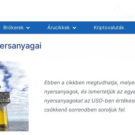
Brókerek
Árucikkek
Kriptovaluták
yersanyagai
Ebben a cikkben megtudhatja, melyek
nyersanyagok, és ismertetjük az egye
nyersanyagokat az USD-ben értékesít
csökkenő sorrendben soroljuk fel.