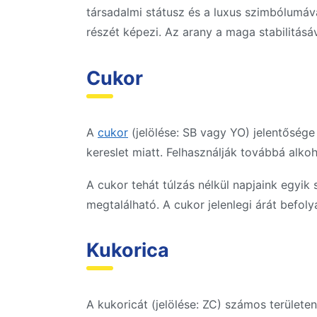
társadalmi státusz és a luxus szimbólumáv
részét képezi. Az arany a maga stabilitásáv
Cukor
A
cukor
(jelölése: SB vagy YO) jelentősége
kereslet miatt. Felhasználják továbbá alkoh
A cukor tehát túlzás nélkül napjaink egyi
megtalálható. A cukor jelenlegi árát befol
Kukorica
A kukoricát (jelölése: ZC) számos területe