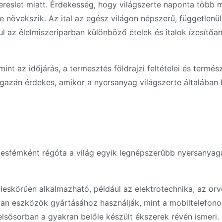
reslet miatt. Érdekesség, hogy világszerte naponta több mi
e növekszik. Az ital az egész világon népszerű, függetlenül
ul az élelmiszeriparban különböző ételek és italok ízesít
int az időjárás, a termesztés földrajzi feltételei és termész
azán érdekes, amikor a nyersanyag világszerte általában h
mesfémként régóta a világ egyik legnépszerűbb nyersanyaga
leskörűen alkalmazható, például az elektrotechnika, az or
lyan eszközök gyártásához használják, mint a mobiltelefono
lsősorban a gyakran belőle készült ékszerek révén ismeri