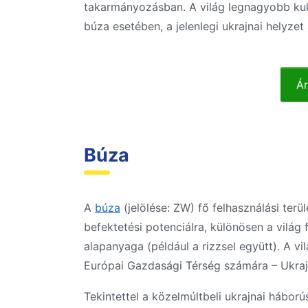
takarmányozásban. A világ legnagyobb kukor
búza esetében, a jelenlegi ukrajnai helyzet a
Ár
Búza
A
búza
(jelölése: ZW) fő felhasználási terü
befektetési potenciálra, különösen a világ
alapanyaga (például a rizzsel együtt). A vi
Európai Gazdasági Térség számára – Ukra
Tekintettel a közelmúltbeli ukrajnai hábor