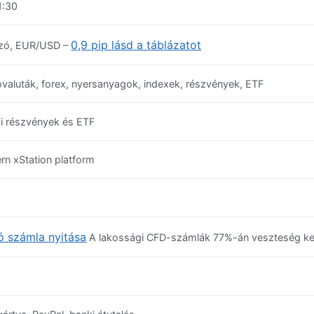
1:30
0,9 pip lásd a táblázatot
ozó, EUR/USD –
ovaluták, forex, nyersanyagok, indexek, részvények, ETF
i részvények és ETF
n xStation platform
 számla nyitása
A lakossági CFD-számlák 77%-án veszteség kel