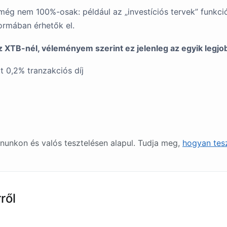
ég nem 100%-osak: például az „investíciós tervek” funkci
formában érhetők el.
 XTB-nél, véleményem szerint ez jelenleg az egyik legj
t 0,2% tranzakciós díj
nunkon és valós tesztelésen alapul. Tudja meg,
hogyan tesz
ről