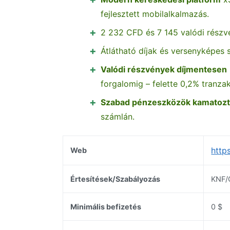
fejlesztett mobilalkalmazás.
2 232 CFD és 7 145 valódi részv
Átlátható díjak és versenyképes 
Valódi részvények díjmentesen
forgalomig – felette 0,2% tranzak
Szabad pénzeszközök kamatozt
számlán.
http
Web
Értesítések/Szabályozás
KNF/
Minimális befizetés
0 $