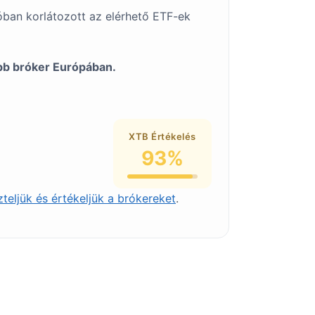
óban korlátozott az elérhető ETF-ek
obb bróker Európában.
XTB Értékelés
93%
teljük és értékeljük a brókereket
.