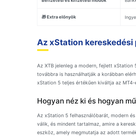
Befizetési és kifizetési módok
Bankk
🎁 Extra előnyök
Ingye
Az xStation kereskedési 
Az XTB jelenleg a modern, fejlett xStation
továbbra is használhatják a korábban elé
xStation 5 teljes értékűen kiváltja az MT4-
Hogyan néz ki és hogyan műk
Az xStation 5 felhasználóbarát, modern és 
válik, és mindent tartalmaz, amire a keres
eszköz, amely megmutatja az adott termék