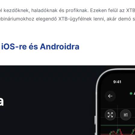
el kezdőknek, haladóknak és profiknak. Ezeken felül az XT
webináriumokhoz elegendő XTB-ügyfélnek lenni, akár demó s
iOS-re és Androidra