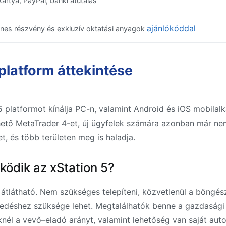
ártya, PayPal, banki átutalás
ajánlókóddal
nes részvény és exkluzív oktatási anyagok
platform áttekintése
 5 platformot kínálja PC-n, valamint Android és iOS mobila
rhető MetaTrader 4-et, új ügyfelek számára azonban már n
et, és több területen meg is haladja.
ödik az xStation 5?
átlátható. Nem szükséges telepíteni, közvetlenül a böngés
kedéshez szüksége lehet. Megtalálhatók benne a gazdasági 
nél a vevő–eladó arányt, valamint lehetőség van saját aut