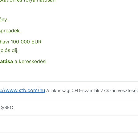
ény.
spreadek.
havi 100 000 EUR
ciós díj.
atása
a kereskedési
s://www.xtb.com/hu
A lakossági CFD-számlák 77%-án veszteség 
CySEC