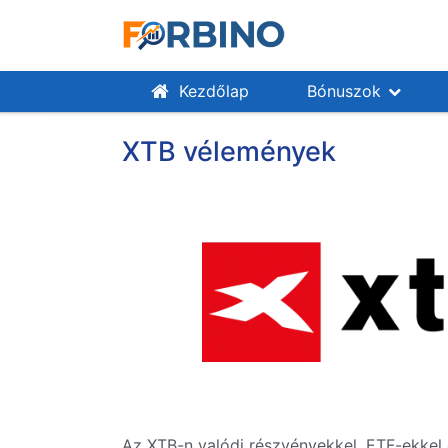
Kezdőlap
Bónuszok
XTB vélemények
Az XTB-n valódi részvényekkel, ETF-ekkel é