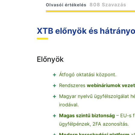
808 Szavazás
Olvasói értékelés
XTB előnyök és hátrány
Előnyök
Átfogó oktatási központ.
Rendszeres
webináriumok vezet
Magyar nyelvű ügyfélszolgálat hé
irodával.
Magas szintű biztonság
– EU-s fe
ügyfélpénzek, 2FA azonosítás.
Modern kereskedési platform
xS