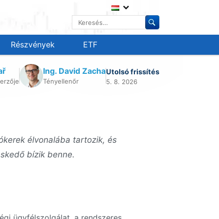
Keresés:
Részvények
ETF
ař
Ing. David Zacha
Utolsó frissítés
erzője
Tényellenőr
5. 8. 2026
kerek élvonalába tartozik, és
eskedő bízik benne.
égi ügyfélszolgálat, a rendszeres