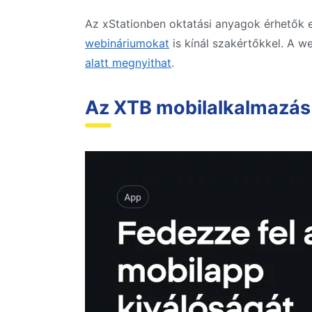
Az xStationben oktatási anyagok érhetők 
webináriumokat
is kínál szakértőkkel. A 
alatt megnyithat
.
Az XTB mobilalkalmazás 