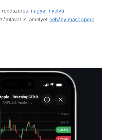
B rendszeres
magyar nyelvű
zámlával is, amelyet
néhány másodperc