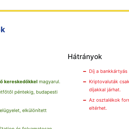
ok
Hátrányok
Díj a bankkártyás 
ő kereskedőkkel
magyarul.
Kriptovaluták csa
díjakkal járhat.
tfőtől péntekig, budapesti
Az osztalékok for
eltérhet.
lügyelet, elkülönített
tation és folyamatosan