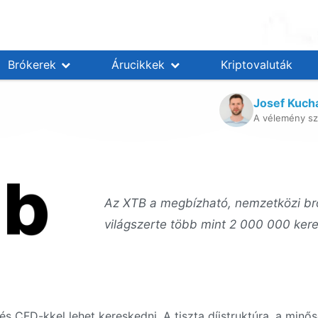
Brókerek
Árucikkek
Kriptovaluták
Josef Kuch
A vélemény sz
Az XTB a megbízható, nemzetközi bró
világszerte több mint 2 000 000 ker
s CFD-kkel lehet kereskedni. A tiszta díjstruktúra, a minős