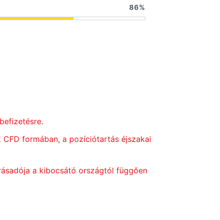
86
befizetésre.
k CFD formában, a pozíciótartás éjszakai
rásadója a kibocsátó országtól függően