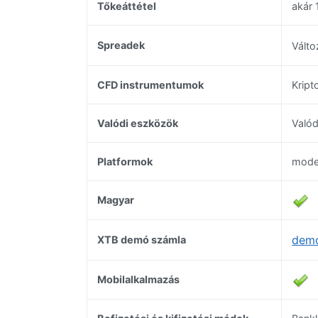
Tőkeáttétel
akár 
Spreadek
Vált
CFD instrumentumok
Kript
Valódi eszközök
Valód
Platformok
moder
Magyar
demó
XTB demó számla
Mobilalkalmazás