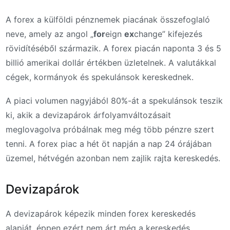
A forex a külföldi pénznemek piacának összefoglaló
neve, amely az angol „
for
eign
ex
change” kifejezés
rövidítéséből származik. A forex piacán naponta 3 és 5
billió amerikai dollár értékben üzletelnek. A valutákkal
cégek, kormányok és spekulánsok kereskednek.
A piaci volumen nagyjából 80%-át a spekulánsok teszik
ki, akik a devizapárok árfolyamváltozásait
meglovagolva próbálnak meg még több pénzre szert
tenni. A forex piac a hét öt napján a nap 24 órájában
üzemel, hétvégén azonban nem zajlik rajta kereskedés.
Devizapárok
A devizapárok képezik minden forex kereskedés
alapját, éppen ezért nem árt még a kereskedés