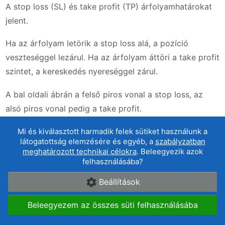
A stop loss (SL) és take profit (TP) árfolyamhatárokat
jelent.
Ha az árfolyam letörik a stop loss alá, a pozíció
veszteséggel lezárul. Ha az árfolyam áttöri a take profit
szintet, a kereskedés nyereséggel zárul.
A bal oldali ábrán a felső piros vonal a stop loss, az
alsó piros vonal pedig a take profit.
Mi és kiválasztott harmadik felek sütiket használunk a
6. Margin
látogatottság elemzésére és egyéb, a
szabályzatban
meghatározott technikai célokra
. Beleegyezik azok
felhasználásába?
A margin az a letét, amelyet a bróker zárol a számláján
a kereskedésből származó esetleges veszteségek
Beállítások
fedezésére. A margin nagysága a tőkeáttételtől,
Beleegyezem az összes süti felhasználásába
valamint az ön által kereskedett devizapár árfolyamától
függ.