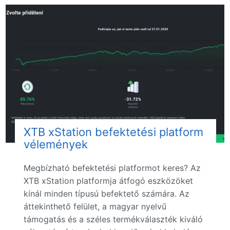
XTB xStation befektetési platform
vélemények
Megbízható befektetési platformot keres? Az
XTB xStation platformja átfogó eszközöket
kínál minden típusú befektető számára. Az
áttekinthető felület, a magyar nyelvű
támogatás és a széles termékválaszték kiváló