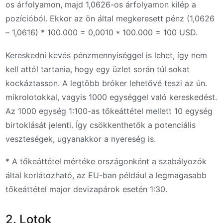
os árfolyamon, majd 1,0626-os árfolyamon kilép a
pozícióból. Ekkor az ön által megkeresett pénz (1,0626
– 1,0616) * 100.000 = 0,0010 * 100.000 = 100 USD.
Kereskedni kevés pénzmennyiséggel is lehet, így nem
kell attól tartania, hogy egy üzlet során túl sokat
kockáztasson. A legtöbb bróker lehetővé teszi az ún.
mikrolotokkal, vagyis 1000 egységgel való kereskedést.
Az 1000 egység 1:100-as tőkeáttétel mellett 10 egység
birtoklását jelenti. Így csökkenthetők a potenciális
veszteségek, ugyanakkor a nyereség is.
* A tőkeáttétel mértéke országonként a szabályozók
által korlátozható, az EU-ban például a legmagasabb
tőkeáttétel major devizapárok esetén 1:30.
2. Lotok