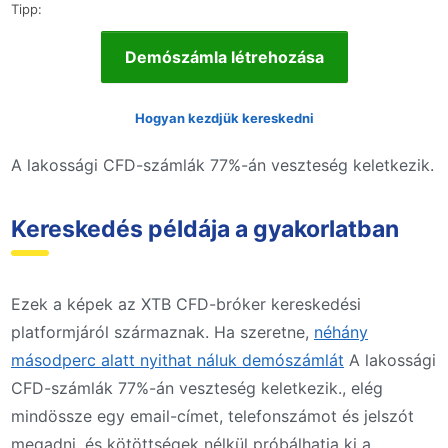
Tipp:
Demószámla létrehozása
Hogyan kezdjük kereskedni
A lakossági CFD-számlák 77%-án veszteség keletkezik.
Kereskedés példája a gyakorlatban
Ezek a képek az XTB CFD-bróker kereskedési
platformjáról származnak. Ha szeretne,
néhány
másodperc alatt nyithat náluk demószámlát
A lakossági
CFD-számlák 77%-án veszteség keletkezik., elég
mindössze egy email-címet, telefonszámot és jelszót
megadni, és kötöttségek nélkül próbálhatja ki a