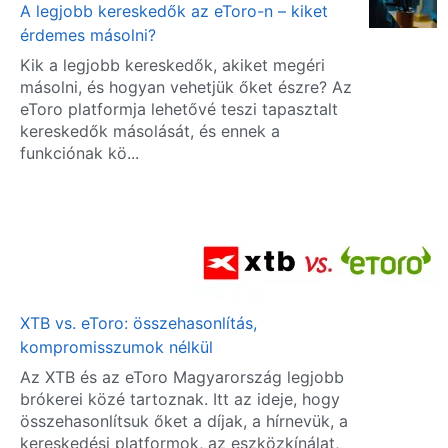
A legjobb kereskedők az eToro-n – kiket
érdemes másolni?
Kik a legjobb kereskedők, akiket megéri
másolni, és hogyan vehetjük őket észre? Az
eToro platformja lehetővé teszi tapasztalt
kereskedők másolását, és ennek a
funkciónak kö...
XTB vs. eToro: összehasonlítás,
kompromisszumok nélkül
Az XTB és az eToro Magyarország legjobb
brókerei közé tartoznak. Itt az ideje, hogy
összehasonlítsuk őket a díjak, a hírnevük, a
kereskedési platformok, az eszközkínálat,