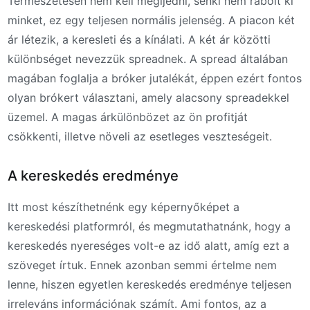
Természetesen nem kell megijedni, senki nem rabolt ki
minket, ez egy teljesen normális jelenség. A piacon két
ár létezik, a keresleti és a kínálati. A két ár közötti
különbséget nevezzük spreadnek. A spread általában
magában foglalja a bróker jutalékát, éppen ezért fontos
olyan brókert választani, amely alacsony spreadekkel
üzemel. A magas árkülönbözet az ön profitját
csökkenti, illetve növeli az esetleges veszteségeit.
A kereskedés eredménye
Itt most készíthetnénk egy képernyőképet a
kereskedési platformról, és megmutathatnánk, hogy a
kereskedés nyereséges volt-e az idő alatt, amíg ezt a
szöveget írtuk. Ennek azonban semmi értelme nem
lenne, hiszen egyetlen kereskedés eredménye teljesen
irreleváns információnak számít. Ami fontos, az a