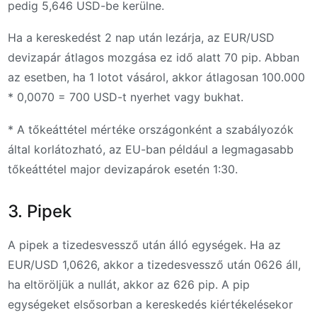
pedig 5,646 USD-be kerülne.
Ha a kereskedést 2 nap után lezárja, az EUR/USD
devizapár átlagos mozgása ez idő alatt 70 pip. Abban
az esetben, ha 1 lotot vásárol, akkor átlagosan 100.000
* 0,0070 = 700 USD-t nyerhet vagy bukhat.
* A tőkeáttétel mértéke országonként a szabályozók
által korlátozható, az EU-ban például a legmagasabb
tőkeáttétel major devizapárok esetén 1:30.
3. Pipek
A pipek a tizedesvessző után álló egységek. Ha az
EUR/USD 1,0626, akkor a tizedesvessző után 0626 áll,
ha eltöröljük a nullát, akkor az 626 pip. A pip
egységeket elsősorban a kereskedés kiértékelésekor