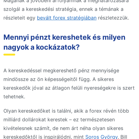
Magának a jövőbeni árfolyamnak a meghatározására
szolgál a kereskedési stratégia, ennek a témának a
részleteit egy
bevált forex stratégiában
részletezzük.
Mennyi pénzt kereshetek és milyen
nagyok a kockázatok?
A kereskedéssel megkereshető pénz mennyisége
mindössze az ön képességeitől függ. A sikeres
kereskedők jóval az átlagon felüli nyereségekre is szert
tehetnek.
Olyan kereskedőket is találni, akik a forex révén több
milliárd dollárokat kerestek – ez természetesen
kivételesnek számít, de nem árt néha olyan sikeres
kereskedőktől is inspirálódni, mint
Soros György
, Bill