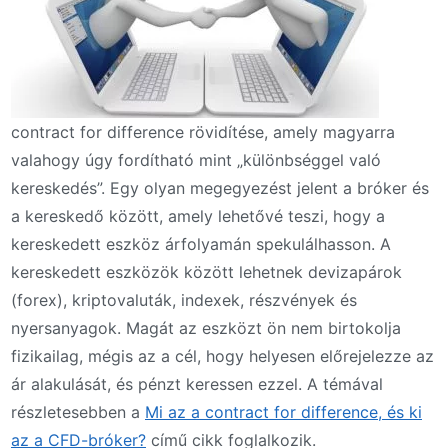
contract for difference rövidítése, amely magyarra
valahogy úgy fordítható mint „különbséggel való
kereskedés”. Egy olyan megegyezést jelent a bróker és
a kereskedő között, amely lehetővé teszi, hogy a
kereskedett eszköz árfolyamán spekulálhasson. A
kereskedett eszközök között lehetnek devizapárok
(forex), kriptovaluták, indexek, részvények és
nyersanyagok. Magát az eszközt ön nem birtokolja
fizikailag, mégis az a cél, hogy helyesen előrejelezze az
ár alakulását, és pénzt keressen ezzel. A témával
részletesebben a
Mi az a contract for difference, és ki
az a CFD-bróker?
című cikk foglalkozik.