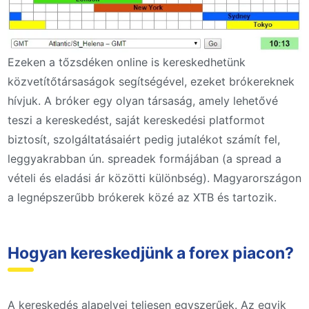
Ezeken a tőzsdéken online is kereskedhetünk
közvetítőtársaságok segítségével, ezeket brókereknek
hívjuk. A bróker egy olyan társaság, amely lehetővé
teszi a kereskedést, saját kereskedési platformot
biztosít, szolgáltatásaiért pedig jutalékot számít fel,
leggyakrabban ún. spreadek formájában (a spread a
vételi és eladási ár közötti különbség). Magyarországon
a legnépszerűbb brókerek közé az XTB és tartozik.
Hogyan kereskedjünk a forex piacon?
A kereskedés alapelvei teljesen egyszerűek. Az egyik