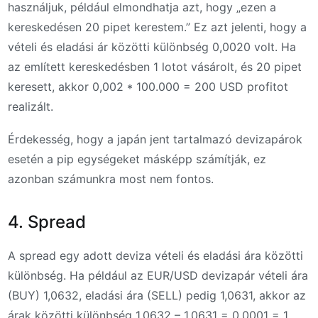
használjuk, például elmondhatja azt, hogy „ezen a
kereskedésen 20 pipet kerestem.” Ez azt jelenti, hogy a
vételi és eladási ár közötti különbség 0,0020 volt. Ha
az említett kereskedésben 1 lotot vásárolt, és 20 pipet
keresett, akkor 0,002 * 100.000 = 200 USD profitot
realizált.
Érdekesség, hogy a japán jent tartalmazó devizapárok
esetén a pip egységeket másképp számítják, ez
azonban számunkra most nem fontos.
4. Spread
A spread egy adott deviza vételi és eladási ára közötti
különbség. Ha például az EUR/USD devizapár vételi ára
(BUY) 1,0632, eladási ára (SELL) pedig 1,0631, akkor az
árak közötti különbség 1,0632 – 1,0631 = 0,0001 = 1