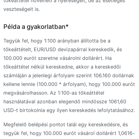
tőkeáttétel növelheti a nyereségeit, de az esetleges
veszteségeit is.
Példa a gyakorlatban*
Tegyük fel, hogy 1:100 arányban állította be a
tőkeáttételt, EUR/USD devizapárral kereskedik, és
100.000 eurót szeretne vásárolni dollárért. Ha
tőkeáttétel nélkül kereskedne, akkor a kereskedői
számláján a jelenlegi árfolyam szerint 106.160 dollárnak
kellene lennie (100.000 * árfolyam), hogy 100.000 eurót
megvásárolhasson. Az 1:100-as tőkeáttétel
használatával azonban elegendő mindössze 1061,60
USD-t birtokolnia egy ilyen kereskedés lefolytatásához.
Megfelelő belépési pontot talál egy kereskedésre, és
tegyük fel, hogy 100.000 eurót vásárol dollárért 1,0616-