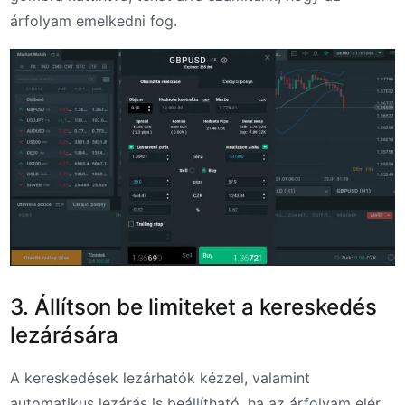
árfolyam emelkedni fog.
3. Állítson be limiteket a kereskedés
lezárására
A kereskedések lezárhatók kézzel, valamint
automatikus lezárás is beállítható, ha az árfolyam elér