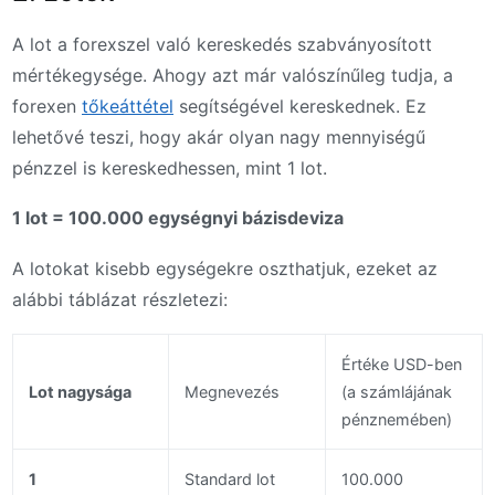
A lot a forexszel való kereskedés szabványosított
mértékegysége. Ahogy azt már valószínűleg tudja, a
forexen
tőkeáttétel
segítségével kereskednek. Ez
lehetővé teszi, hogy akár olyan nagy mennyiségű
pénzzel is kereskedhessen, mint 1 lot.
1 lot = 100.000 egységnyi bázisdeviza
A lotokat kisebb egységekre oszthatjuk, ezeket az
alábbi táblázat részletezi:
Értéke USD-ben
Lot nagysága
Megnevezés
(a számlájának
pénznemében)
1
Standard lot
100.000