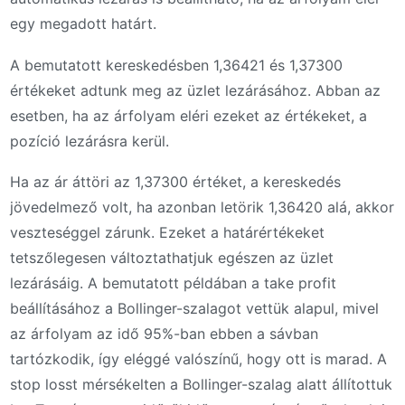
egy megadott határt.
A bemutatott kereskedésben 1,36421 és 1,37300
értékeket adtunk meg az üzlet lezárásához. Abban az
esetben, ha az árfolyam eléri ezeket az értékeket, a
pozíció lezárásra kerül.
Ha az ár áttöri az 1,37300 értéket, a kereskedés
jövedelmező volt, ha azonban letörik 1,36420 alá, akkor
veszteséggel zárunk. Ezeket a határértékeket
tetszőlegesen változtathatjuk egészen az üzlet
lezárásáig. A bemutatott példában a take profit
beállításához a Bollinger-szalagot vettük alapul, mivel
az árfolyam az idő 95%-ban ebben a sávban
tartózkodik, így eléggé valószínű, hogy ott is marad. A
stop losst mérsékelten a Bollinger-szalag alatt állítottuk