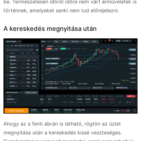
be. Természetesen időről időre nem várt árműveletek is
történnek, amelyeket senki nem tud előrejelezni.
A kereskedés megnyitása után
Ahogy az a fenti ábrán is látható, rögtön az üzlet
megnyitása után a kereskedés kissé veszteséges.