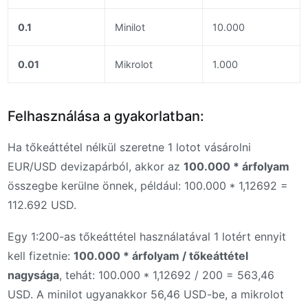
0.1
Minilot
10.000
0.01
Mikrolot
1.000
Felhasználása a gyakorlatban:
Ha tőkeáttétel nélkül szeretne 1 lotot vásárolni
EUR/USD devizapárból, akkor az
100.000 * árfolyam
összegbe kerülne önnek, például: 100.000 * 1,12692 =
112.692 USD.
Egy 1:200-as tőkeáttétel használatával 1 lotért ennyit
kell fizetnie:
100.000 * árfolyam / tőkeáttétel
nagysága
, tehát: 100.000 * 1,12692 / 200 = 563,46
USD. A minilot ugyanakkor 56,46 USD-be, a mikrolot