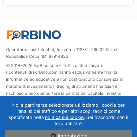
Operatore: Josef Kuchař, 5. května 1125/2, 280 02 Kolín II,
Repubblica Ceca, ID: 87914832
© 2014–2026 ForBino.com – Tutti i diritti riservati.
I contenuti di ForBino.com hanno esclusivamente finalità
informative ed educative e non costituiscono consulenza in
materia di investimenti. Il trading di strumenti finanziari è
rischioso e può comportare la perdita del capitale investito.
Questo sito contiene link di affiliazione. Se ti registri tramite
Noi e parti terze selezionate utilizziamo i cookie per
essi, riceviamo una commissione che ci permette di gestire e
l'analisi del traffico e per altri scopi tecnici come
sviluppare il sito. Ciò non influisce sul prezzo del servizio per te
specificato nella
politica sui cookie
. Sei d'accordo con il
e le collaborazioni di affiliazione non influenzano le nostre
loro utilizzo?
valutazioni dei broker
.
Impostazioni