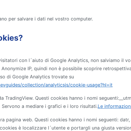
no per salvare i dati nel vostro computer.
okies?
sitatori con l´aiuto di Google Analytics, non salviamo il vo
 Anonymize IP, quindi non è possibile scoprire retrospettiv
uso di Google Analytics trovate su
evguides/collection/analyticsjs/cookie-usage?hl=it
i da TradingView. Questi cookies hanno i nomi seguenti:__ut
rvono a mediare i grafici e i loro risultati.
Le informazion
a pagina web. Questi cookies hanno i nomi seguenti: datr, f
okies è localizzare l´utente e portargli una giusta versione