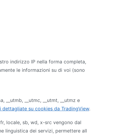
stro indirizzo IP nella forma completa,
amente le informazioni su di voi (sono
ma, __utmb, __utmc, __utmt, __utmz e
i dettagliate su cookies da TradingView
.
r, locale, sb, wd, x-src vengono dal
 linguistica dei servizi, permettere all