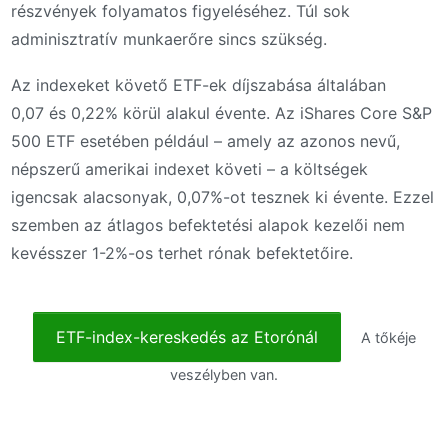
részvények folyamatos figyeléséhez. Túl sok
adminisztratív munkaerőre sincs szükség.
Az indexeket követő ETF-ek díjszabása általában
0,07 és 0,22% körül alakul évente. Az iShares Core S&P
500 ETF esetében például – amely az azonos nevű,
népszerű amerikai indexet követi – a költségek
igencsak alacsonyak, 0,07%-ot tesznek ki évente. Ezzel
szemben az átlagos befektetési alapok kezelői nem
kevésszer 1-2%-os terhet rónak befektetőire.
ETF-index-kereskedés az Etorónál
A tőkéje
veszélyben van.