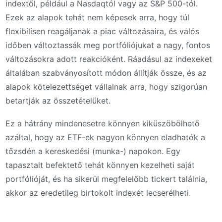
indextől, például a Nasdaqtól vagy az S&P 500-tól.
Ezek az alapok tehát nem képesek arra, hogy túl
flexibilisen reagáljanak a piac változásaira, és valós
időben változtassák meg portfóliójukat a nagy, fontos
változásokra adott reakcióként. Ráadásul az indexeket
általában szabványosított módon állítják össze, és az
alapok kötelezettséget vállalnak arra, hogy szigorúan
betartják az összetételüket.
Ez a hátrány mindenesetre könnyen kiküszöbölhető
azáltal, hogy az ETF-ek nagyon könnyen eladhatók a
tőzsdén a kereskedési (munka-) napokon. Egy
tapasztalt befektető tehát könnyen kezelheti saját
portfólióját, és ha sikerül megfelelőbb tickert találnia,
akkor az eredetileg birtokolt indexét lecserélheti.