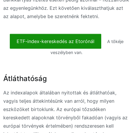
az egyenlegünkhöz. Ezt követően kiválaszthatjuk azt
az alapot, amelybe be szeretnénk fektetni.
ETF-index-kereskedés az Etorónál
A tőkéje
veszélyben van.
Átláthatóság
Az indexalapok általában nyitottak és átláthatóak,
vagyis teljes áttekintésünk van arról, hogy milyen
eszközöket birtoklunk. Az európai tőzsdéken
kereskedett alapoknak törvényből fakadóan (vagyis az
európai törvények értelmében) rendszeresen kell