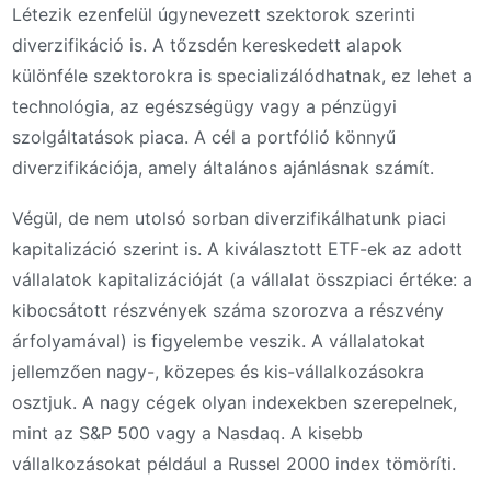
Létezik ezenfelül úgynevezett szektorok szerinti
diverzifikáció is. A tőzsdén kereskedett alapok
különféle szektorokra is specializálódhatnak, ez lehet a
technológia, az egészségügy vagy a pénzügyi
szolgáltatások piaca. A cél a portfólió könnyű
diverzifikációja, amely általános ajánlásnak számít.
Végül, de nem utolsó sorban diverzifikálhatunk piaci
kapitalizáció szerint is. A kiválasztott ETF-ek az adott
vállalatok kapitalizációját (a vállalat összpiaci értéke: a
kibocsátott részvények száma szorozva a részvény
árfolyamával) is figyelembe veszik. A vállalatokat
jellemzően nagy-, közepes és kis-vállalkozásokra
osztjuk. A nagy cégek olyan indexekben szerepelnek,
mint az S&P 500 vagy a Nasdaq. A kisebb
vállalkozásokat például a Russel 2000 index tömöríti.