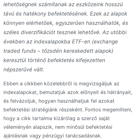
lehetőségnek számítanak az eszközeink hosszú
távú és hatékony befektetésének. Ezek az alapok
könnyen elérhetőek, egyszerűen használhatók, és
széles diverzifikációt tesznek lehetővé. Az utóbbi
években az indexalapokba ETF-en (exchange
traded funds – tőzsdén kereskedett alapok)
keresztül történő befektetés kifejezetten
népszerűvé vált.
Ebben a cikkben közelebbről is megvizsgáljuk az
indexalapokat, bemutatjuk azok előnyeit és hátrányait,
és felvázoljuk, hogyan használhatjuk fel azokat
befektetési stratégiánk részeként. Fontos megemlíteni,
hogy a cikk tartalma kizárólag a szerző saját
véleményén alapszik, nem minősül befektetési
ajánlásnak vagy pénzügyi tanácsadásnak.