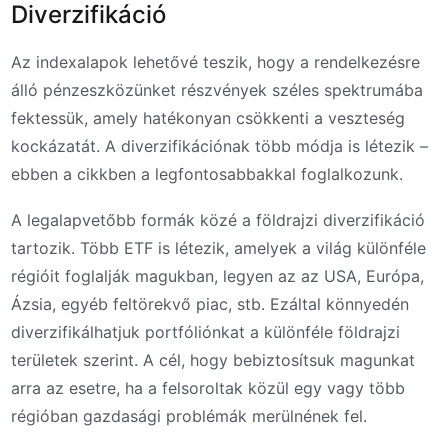
Diverzifikáció
Az indexalapok lehetővé teszik, hogy a rendelkezésre
álló pénzeszközünket részvények széles spektrumába
fektessük, amely hatékonyan csökkenti a veszteség
kockázatát. A diverzifikációnak több módja is létezik –
ebben a cikkben a legfontosabbakkal foglalkozunk.
A legalapvetőbb formák közé a földrajzi diverzifikáció
tartozik. Több ETF is létezik, amelyek a világ különféle
régióit foglalják magukban, legyen az az USA, Európa,
Ázsia, egyéb feltörekvő piac, stb. Ezáltal könnyedén
diverzifikálhatjuk portfóliónkat a különféle földrajzi
területek szerint. A cél, hogy bebiztosítsuk magunkat
arra az esetre, ha a felsoroltak közül egy vagy több
régióban gazdasági problémák merülnének fel.