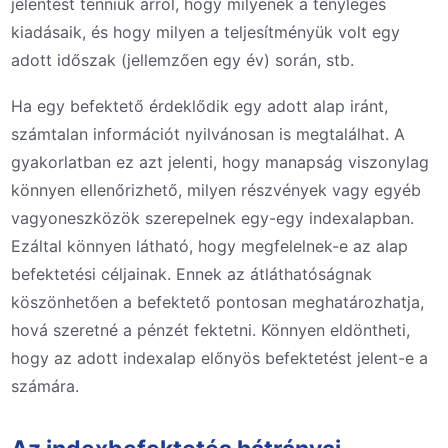
jelentést tenniük arról, hogy milyenek a tényleges
kiadásaik, és hogy milyen a teljesítményük volt egy
adott időszak (jellemzően egy év) során, stb.
Ha egy befektető érdeklődik egy adott alap iránt,
számtalan információt nyilvánosan is megtalálhat. A
gyakorlatban ez azt jelenti, hogy manapság viszonylag
könnyen ellenőrizhető, milyen részvények vagy egyéb
vagyoneszközök szerepelnek egy-egy indexalapban.
Ezáltal könnyen látható, hogy megfelelnek-e az alap
befektetési céljainak. Ennek az átláthatóságnak
köszönhetően a befektető pontosan meghatározhatja,
hová szeretné a pénzét fektetni. Könnyen eldöntheti,
hogy az adott indexalap előnyös befektetést jelent-e a
számára.