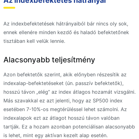
Az indexbefektetés hátrányai
Az indexbefektetések hátrányaiból bár nincs oly sok,
ennek ellenére minden kezdő és haladó befektetőnek
tisztában kell velük lennie.
Alacsonyabb teljesítmény
Azon befektetők szerint, akik előnyben részesítik az
indexalap-befektetéseket (ún. passzív befektetők),
hosszú távon „elég” az index átlagos hozamát vizsgálni.
Más szavakkal ez azt jelenti, hogy az SP500 index
esetében 7-10%-os megtérüléssel lehet számolni. Az
indexalapok ezt az átlagot hosszú távon valóban
tartják. Ez a hozam azonban potenciálisan alacsonyabb
is lehet, mint egy aktívan kezelt alap esetén.