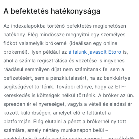
A befektetés hatékonysága
Az indexalapokba történő befektetés meglehetősen
hatékony. Elég mindössze megnyitni egy személyes
fiókot valamelyik brókernél (ideálisan egy online
brókernél). Ilyen például az
általunk javasolt Etoro
is,
ahol a számla regisztrálása és vezetése is ingyenes,
ráadásul semmilyen díjat nem számítanak fel sem a
befizetésért, sem a pénzkiutalásért, ha az bankkártya
segítségével történik. További előnye, hogy az ETF-
kereskedés is költségek nélkül történik. A bróker az ún.
spreaden ér el nyereséget, vagyis a vételi és eladási ár
között különbségen, amelyet előre feltüntet a
platformján. Elég elutalni a pénzt a brókernél nyitott
számlára, amely néhány munkanapon belül –
bankkártyás fizetés esetén pedig azonnal – hozzáíródik