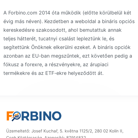
A Forbino.com 2014 óta működik (előtte körülbelül két
évig más néven). Kezdetben a weboldal a bináris opciós
kereskedésre szakosodott, ahol bemutattuk annak
teljes hátterét, tucatnyi csalást lepleztünk le, és
segítettünk Önöknek elkerülni ezeket. A bináris opciók
azonban az EU-ban megszűntek, ezt követően pedig a
fókusz a forexre, a részvényekre, az árupiaci
termékekre és az ETF-ekre helyeződött át.
Üzemeltető: Josef Kuchař, 5. května 1125/2, 280 02 Kolín II,
Cseh Köztársaság, Azonosító: 87914832