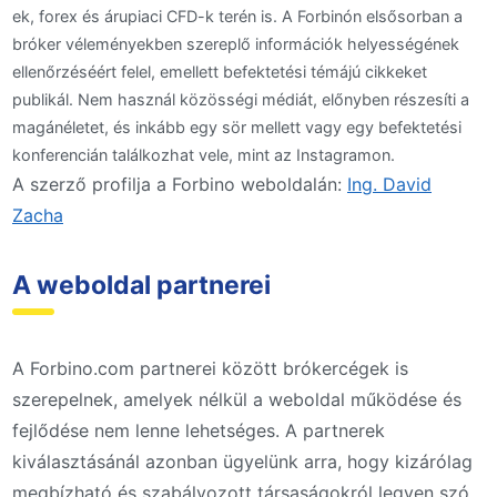
ek, forex és árupiaci CFD-k terén is. A Forbinón elsősorban a
bróker véleményekben szereplő információk helyességének
ellenőrzéséért felel, emellett befektetési témájú cikkeket
publikál. Nem használ közösségi médiát, előnyben részesíti a
magánéletet, és inkább egy sör mellett vagy egy befektetési
konferencián találkozhat vele, mint az Instagramon.
A szerző profilja a Forbino weboldalán:
Ing. David
Zacha
A weboldal partnerei
A Forbino.com partnerei között brókercégek is
szerepelnek, amelyek nélkül a weboldal működése és
fejlődése nem lenne lehetséges. A partnerek
kiválasztásánál azonban ügyelünk arra, hogy kizárólag
megbízható és szabályozott társaságokról legyen szó,