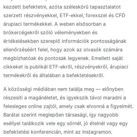
kezdett befektetni, azóta széleskörű tapasztalatot
szerzett részvényekkel, ETF-ekkel, forexszel és CFD
árupiaci termékekkel. A weben elsősorban a
brókercégekről szóló véleményekben és
értékelésekben szereplő információk pontosságának
ellenőrzéséért felel, hogy azok az olvasók számára
megbízhatóak és pontosak legyenek. Emellett saját
cikkeket is publikál ETF-ekről, részvényekről, árupiaci
termékekről és általában a befektetésekről.
A közösségi médiában nem találja meg — előnyben
részesíti a magánéletet, és igyekszik távol maradni a
felesleges online zajtól, amely csak elvonná a figyelmét.
Barátai szerint meglepően társasági, így nagyobb
eséllyel találkozik vele egy sörnél, jó ételnél vagy egy
befektetési konferencián, mint az Instagramon.