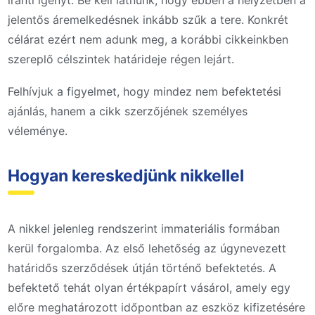
iránti igényt. Be kell látnunk, hogy ebben a helyzetben a
jelentős áremelkedésnek inkább szűk a tere. Konkrét
célárat ezért nem adunk meg, a korábbi cikkeinkben
szereplő célszintek határideje régen lejárt.
Felhívjuk a figyelmet, hogy mindez nem befektetési
ajánlás, hanem a cikk szerzőjének személyes
véleménye.
Hogyan kereskedjünk nikkellel
A nikkel jelenleg rendszerint immateriális formában
kerül forgalomba. Az első lehetőség az úgynevezett
határidős szerződések útján történő befektetés. A
befektető tehát olyan értékpapírt vásárol, amely egy
előre meghatározott időpontban az eszköz kifizetésére