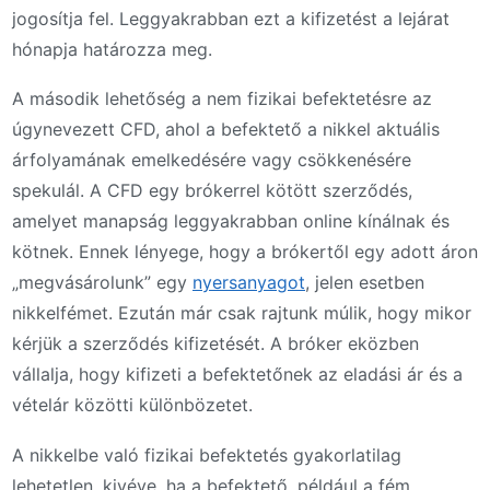
jogosítja fel. Leggyakrabban ezt a kifizetést a lejárat
hónapja határozza meg.
A második lehetőség a nem fizikai befektetésre az
úgynevezett CFD, ahol a befektető a nikkel aktuális
árfolyamának emelkedésére vagy csökkenésére
spekulál. A CFD egy brókerrel kötött szerződés,
amelyet manapság leggyakrabban online kínálnak és
kötnek. Ennek lényege, hogy a brókertől egy adott áron
„megvásárolunk” egy
nyersanyagot
, jelen esetben
nikkelfémet. Ezután már csak rajtunk múlik, hogy mikor
kérjük a szerződés kifizetését. A bróker eközben
vállalja, hogy kifizeti a befektetőnek az eladási ár és a
vételár közötti különbözetet.
A nikkelbe való fizikai befektetés gyakorlatilag
lehetetlen, kivéve, ha a befektető, például a fém