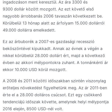
ingadozáson ment keresztül. Az ára 3300 és
9300 dollár között mozgott. Az ezt követő első
nagyobb árrobbanás 2006 tavaszán következett be.
Körülbelül 13 hónap alatt az árfolyam 15.000 dollárról
49.000 dollárra emelkedett.
Ez az árbuborék a 2007-es gazdasági recesszió
beköszöntével kipukkadt. Annak az évnek a végén a
nikkel körülbelül 28.000 dollárt ért, majd a következő
évben az akkori mélypontokra zuhant. A tonnánkénti ár
ekkor 10.000 USD körül mozgott.
A 2008 és 2011 közötti időszakban szintén viszonylag
erőteljes növekedést figyelhetünk meg. Az ár 2011-ben
érte el a 28.000 dolláros csúcsot. Ezt egy csökkenő
tendenciájú időszak követte, amelynek helyi mélypontja
2016 elején, 8500 USD-nél volt.