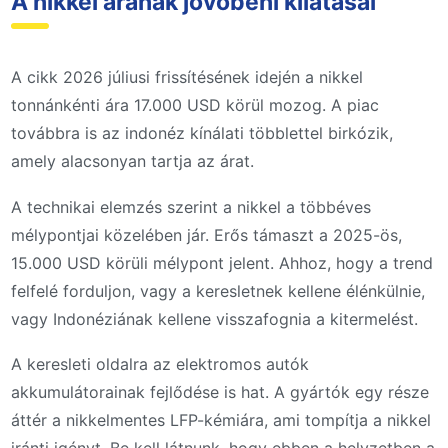
A nikkel árának jövőbeni kilátásai
A cikk 2026 júliusi frissítésének idején a nikkel
tonnánkénti ára 17.000 USD körül mozog. A piac
továbbra is az indonéz kínálati többlettel birkózik,
amely alacsonyan tartja az árat.
A technikai elemzés szerint a nikkel a többéves
mélypontjai közelében jár. Erős támaszt a 2025-ös,
15.000 USD körüli mélypont jelent. Ahhoz, hogy a trend
felfelé forduljon, vagy a keresletnek kellene élénkülnie,
vagy Indonéziának kellene visszafognia a kitermelést.
A keresleti oldalra az elektromos autók
akkumulátorainak fejlődése is hat. A gyártók egy része
áttér a nikkelmentes LFP-kémiára, ami tompítja a nikkel