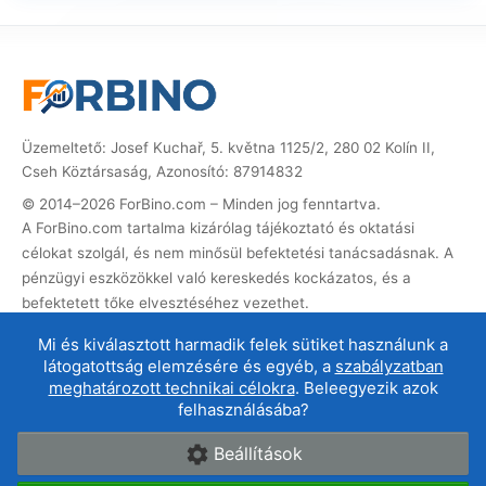
Üzemeltető: Josef Kuchař, 5. května 1125/2, 280 02 Kolín II,
Cseh Köztársaság, Azonosító: 87914832
© 2014–2026 ForBino.com – Minden jog fenntartva.
A ForBino.com tartalma kizárólag tájékoztató és oktatási
célokat szolgál, és nem minősül befektetési tanácsadásnak. A
pénzügyi eszközökkel való kereskedés kockázatos, és a
befektetett tőke elvesztéséhez vezethet.
Ez a weboldal partner (affiliate) hivatkozásokat tartalmaz. Ha
Mi és kiválasztott harmadik felek sütiket használunk a
ezeken keresztül regisztrál, jutalékot kapunk, amellyel a
látogatottság elemzésére és egyéb, a
szabályzatban
weboldalt üzemeltethetjük és fejleszthetjük. Ez nem
meghatározott technikai célokra
. Beleegyezik azok
befolyásolja az Ön számára a szolgáltatás árát, és az affiliate
felhasználásába?
együttműködés nem befolyásolja a
brókerértékeléseinket
.
Beállítások
Rólunk
|
Kapcsolat
|
Felhasználási feltételek
|