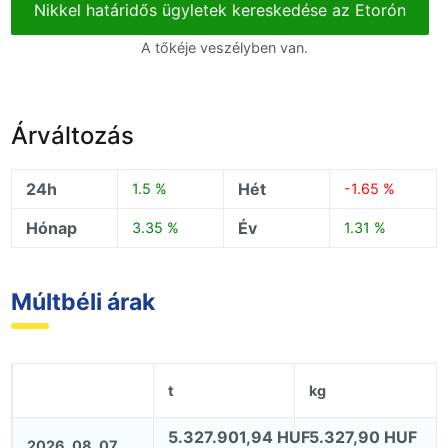
Nikkel határidős ügyletek kereskedése az Etorón
A tőkéje veszélyben van.
Árváltozás
24h
Hét
1.5 %
-1.65 %
Hónap
Év
3.35 %
1.31 %
Múltbéli árak
t
kg
5.327.901,94 HUF
5.327,90 HUF
2026. 08. 07.