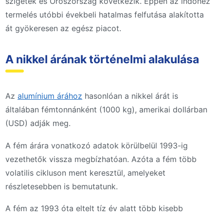
szigetek és Oroszország következik. Éppen az indonéz
termelés utóbbi évekbeli hatalmas felfutása alakította
át gyökeresen az egész piacot.
A nikkel árának történelmi alakulása
Az
alumínium árához
hasonlóan a nikkel árát is
általában fémtonnánként (1000 kg), amerikai dollárban
(USD) adják meg.
A fém árára vonatkozó adatok körülbelül 1993-ig
vezethetők vissza megbízhatóan. Azóta a fém több
volatilis cikluson ment keresztül, amelyeket
részletesebben is bemutatunk.
A fém az 1993 óta eltelt tíz év alatt több kisebb