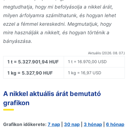
megtudhatja, hogy mi befolyásolja a nikkel árát,
milyen árfolyamra számíthatunk, és hogyan lehet
ezzel a fémmel kereskedni. Megmutatjuk, hogy
mire használják a nikkelt, és hogyan történik a
bányászása.
Aktuális (2026. 08. 07.)
1 t = 5.327.901,94 HUF
1 t = 16.970,00 USD
1 kg = 5.327,90 HUF
1 kg = 16,97 USD
A nikkel aktuális árát bemutató
grafikon
Grafikon időkerete:
7 nap
|
30 nap
|
3 hónap
|
6 hónap