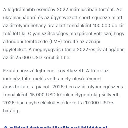
A legdrámaibb esemény 2022 márciusában történt. Az
ukrajnai háború és az úgynevezett short squeeze miatt
az árfolyam néhány óra alatt tonnánként 100.000 dollár
fölé lőtt ki. Olyan szélsőséges mozgásról volt szó, hogy
a londoni fémtőzsde (LME) törölte az aznapi
ügyleteket. A megnyugvás után a 2022-es év átlagában
az ár 25.000 USD körül állt be.
Ezután hosszú lejtmenet következett. A fő ok az
indonéz túltermelés volt, amely olcsó fémmel
árasztotta el a piacot. 2025-ben az árfolyam egészen a
tonnánkénti 15.000 USD körüli mélypontokig süllyedt.
2026-ban enyhe élénkülés érkezett a 17.000 USD-s
határig.