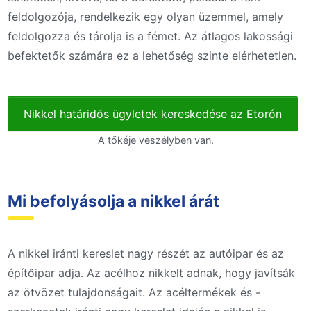
feldolgozója, rendelkezik egy olyan üzemmel, amely
feldolgozza és tárolja is a fémet. Az átlagos lakossági
befektetők számára ez a lehetőség szinte elérhetetlen.
Nikkel határidős ügyletek kereskedése az Etorón
A tőkéje veszélyben van.
Mi befolyásolja a nikkel árát
A nikkel iránti kereslet nagy részét az autóipar és az
építőipar adja. Az acélhoz nikkelt adnak, hogy javítsák
az ötvözet tulajdonságait. Az acéltermékek és -