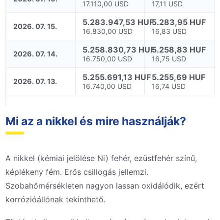
17.110,00 USD
17,11 USD
5.283.947,53 HUF
5.283,95 HUF
2026. 07. 15.
16.830,00 USD
16,83 USD
5.258.830,73 HUF
5.258,83 HUF
2026. 07. 14.
16.750,00 USD
16,75 USD
5.255.691,13 HUF
5.255,69 HUF
2026. 07. 13.
16.740,00 USD
16,74 USD
Mi az a nikkel és mire használják?
A nikkel (kémiai jelölése Ni) fehér, ezüstfehér színű,
képlékeny fém. Erős csillogás jellemzi.
Szobahőmérsékleten nagyon lassan oxidálódik, ezért
korrózióállónak tekinthető.