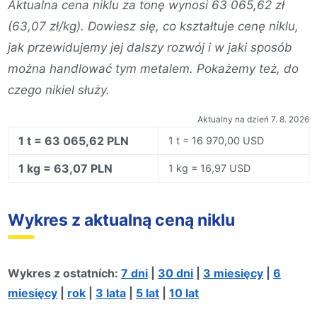
Aktualna cena niklu za tonę wynosi 63 065,62 zł
(63,07 zł/kg). Dowiesz się, co kształtuje cenę niklu,
jak przewidujemy jej dalszy rozwój i w jaki sposób
można handlować tym metalem. Pokażemy też, do
czego nikiel służy.
Aktualny na dzień 7. 8. 2026
1 t = 63 065,62 PLN
1 t = 16 970,00 USD
1 kg = 63,07 PLN
1 kg = 16,97 USD
Wykres z aktualną ceną niklu
Wykres z ostatních:
7 dni
|
30 dni
|
3 miesięcy
|
6
miesięcy
|
rok
|
3 lata
|
5 lat
|
10 lat