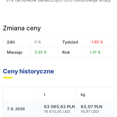
51% rachunków detalicznych CFD odnotowuje straty.
Zmiana ceny
24h
Tydzień
0 %
-1.65 %
Miesiąc
Rok
3.35 %
1.31 %
Ceny historyczne
t
kg
63 065,62 PLN
63,07 PLN
7. 8. 2026
16 970,00 USD
16,97 USD