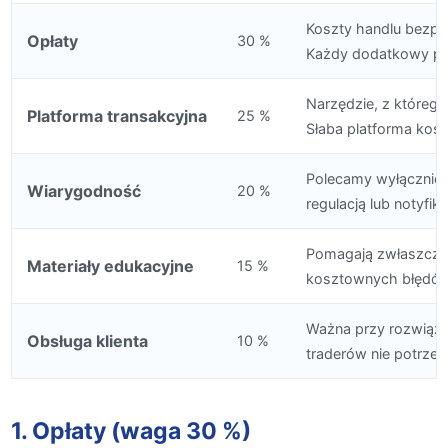
Koszty handlu bezpo
Opłaty
30 %
Każdy dodatkowy pip
Narzędzie, z którego
Platforma transakcyjna
25 %
Słaba platforma kosz
Polecamy wyłącznie 
Wiarygodność
20 %
regulacją lub notyfik
Pomagają zwłaszcza
Materiały edukacyjne
15 %
kosztownych błędów 
Ważna przy rozwiązy
Obsługa klienta
10 %
traderów nie potrzebu
1. Opłaty (waga 30 %)