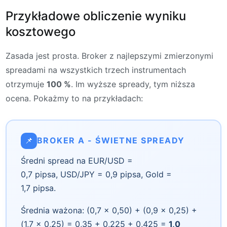
Przykładowe obliczenie wyniku
kosztowego
Zasada jest prosta. Broker z najlepszymi zmierzonymi
spreadami na wszystkich trzech instrumentach
otrzymuje
100 %
. Im wyższe spready, tym niższa
ocena. Pokażmy to na przykładach:
📌
BROKER A - ŚWIETNE SPREADY
Średni spread na EUR/USD =
0,7 pipsa, USD/JPY = 0,9 pipsa, Gold =
1,7 pipsa.
Średnia ważona: (0,7 × 0,50) + (0,9 × 0,25) +
(1,7 × 0,25) = 0,35 + 0,225 + 0,425 =
1,0