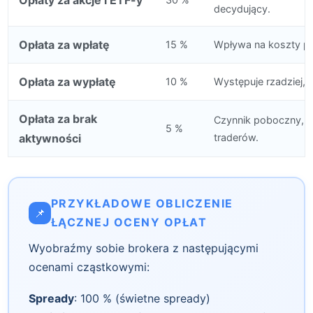
decydujący.
Opłata za wpłatę
15 %
Wpływa na koszty pr
Opłata za wypłatę
10 %
Występuje rzadziej, 
Opłata za brak
Czynnik poboczny, al
5 %
aktywności
traderów.
PRZYKŁADOWE OBLICZENIE
📌
ŁĄCZNEJ OCENY OPŁAT
Wyobraźmy sobie brokera z następującymi
ocenami cząstkowymi:
Spready
: 100 % (świetne spready)