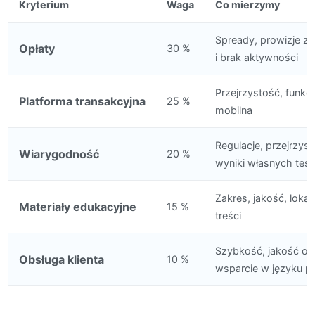
Kryterium
Waga
Co mierzymy
Spready, prowizje za
Opłaty
30 %
i brak aktywności
Przejrzystość, funkcj
Platforma transakcyjna
25 %
mobilna
Regulacje, przejrzys
Wiarygodność
20 %
wyniki własnych tes
Zakres, jakość, lokal
Materiały edukacyjne
15 %
treści
Szybkość, jakość odp
Obsługa klienta
10 %
wsparcie w języku p