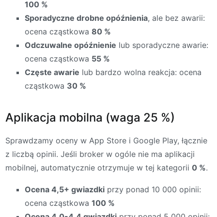
100 %
Sporadyczne drobne opóźnienia
, ale bez awarii:
ocena cząstkowa
80 %
Odczuwalne opóźnienie
lub sporadyczne awarie:
ocena cząstkowa
55 %
Częste awarie
lub bardzo wolna reakcja: ocena
cząstkowa
30 %
Aplikacja mobilna (waga 25 %)
Sprawdzamy oceny w App Store i Google Play, łącznie
z liczbą opinii. Jeśli broker w ogóle nie ma aplikacji
mobilnej, automatycznie otrzymuje w tej kategorii
0 %
.
Ocena 4,5+ gwiazdki
przy ponad 10 000 opinii:
ocena cząstkowa
100 %
Ocena 4,0-4,4 gwiazdki
przy ponad 5 000 opinii: