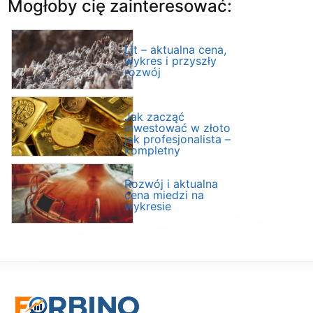
Mogłoby cię zainteresować:
Lit – aktualna cena,
wykres i przyszły
rozwój
Jak zacząć
inwestować w złoto
jak profesjonalista –
kompletny
przewodnik
Rozwój i aktualna
cena miedzi na
wykresie