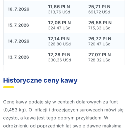
11,66 PLN
25,71 PLN
16. 7. 2026
313,76 USd
691,72 USd
12,06 PLN
26,58 PLN
15. 7. 2026
324,47 USd
715,33 USd
12,14 PLN
26,77 PLN
14. 7. 2026
326,80 USd
720,47 USd
12,28 PLN
27,07 PLN
13. 7. 2026
330,36 USd
728,32 USd
Historyczne ceny kawy
Cenę kawy podaje się w centach dolarowych za funt
(0,453 kg). O inflacji i drożejących surowcach mówi się
często, a kawa jest tego dobrym przykładem. W
odróżnieniu od poprzednich lat swoje dawne maksima