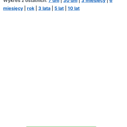
Wykres z ostatních:
7 dni
|
30 dni
|
3 miesięcy
|
6
miesięcy
|
rok
|
3 lata
|
5 lat
|
10 lat