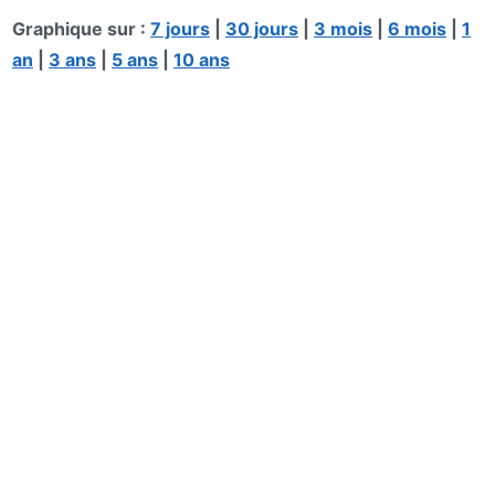
Graphique sur :
7 jours
|
30 jours
|
3 mois
|
6 mois
|
1
an
|
3 ans
|
5 ans
|
10 ans