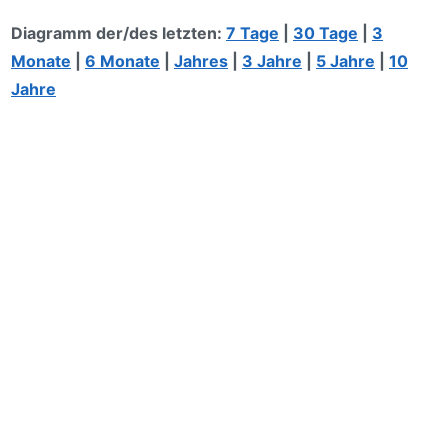
Diagramm der/des letzten:
7 Tage
|
30 Tage
|
3
Monate
|
6 Monate
|
Jahres
|
3 Jahre
|
5 Jahre
|
10
Jahre