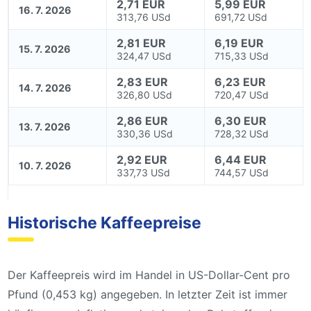
2,71 EUR
5,99 EUR
16. 7. 2026
313,76 USd
691,72 USd
2,81 EUR
6,19 EUR
15. 7. 2026
324,47 USd
715,33 USd
2,83 EUR
6,23 EUR
14. 7. 2026
326,80 USd
720,47 USd
2,86 EUR
6,30 EUR
13. 7. 2026
330,36 USd
728,32 USd
2,92 EUR
6,44 EUR
10. 7. 2026
337,73 USd
744,57 USd
Historische Kaffeepreise
Der Kaffeepreis wird im Handel in US-Dollar-Cent pro
Pfund (0,453 kg) angegeben. In letzter Zeit ist immer