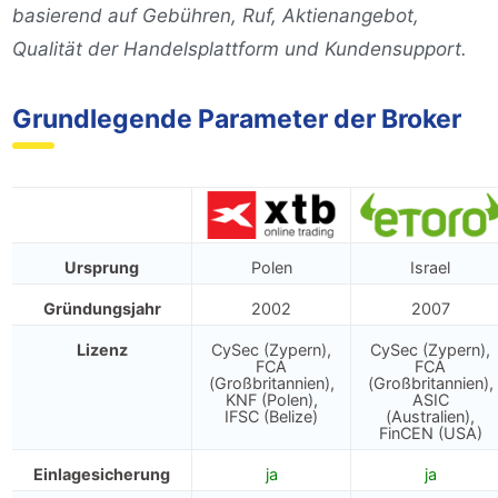
basierend auf Gebühren, Ruf, Aktienangebot,
Qualität der Handelsplattform und Kundensupport.
Grundlegende Parameter der Broker
Ursprung
Polen
Israel
Gründungsjahr
2002
2007
Lizenz
CySec (Zypern),
CySec (Zypern),
FCA
FCA
(Großbritannien),
(Großbritannien),
KNF (Polen),
ASIC
IFSC (Belize)
(Australien),
FinCEN (USA)
Einlagesicherung
ja️
ja️