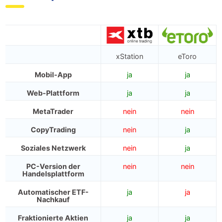
xStation
eToro
Mobil-App
ja️
ja️
Web-Plattform
ja️
ja️
MetaTrader
nein
nein
CopyTrading
nein
ja️
Soziales Netzwerk
nein
ja️
PC-Version der
nein
nein
Handelsplattform
Automatischer ETF-
ja️
ja
Nachkauf
Fraktionierte Aktien
ja️
ja️