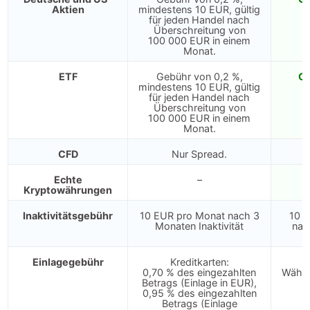
Aktien
mindestens 10 EUR, gültig
für jeden Handel nach
Überschreitung von
100 000 EUR in einem
Monat.
ETF
Gebühr von 0,2 %,
Oh
mindestens 10 EUR, gültig
für jeden Handel nach
Überschreitung von
100 000 EUR in einem
Monat.
CFD
Nur Spread.
N
Echte
–
N
Kryptowährungen
Inaktivitätsgebühr
10 EUR pro Monat nach 3
10 
Monaten Inaktivität
nac
Einlagegebühr
Kreditkarten:
0,70 % des eingezahlten
Währu
Betrags (Einlage in EUR),
0,95 % des eingezahlten
Betrags (Einlage