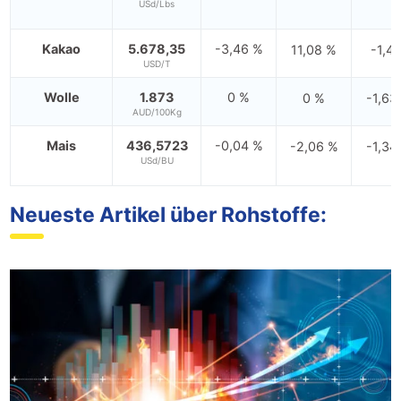
USd/Lbs
Kakao
5.678,35
-3,46 %
11,08 %
-1,4
USD/T
Wolle
1.873
0 %
0 %
-1,63
AUD/100Kg
Mais
436,5723
-0,04 %
-2,06 %
-1,34
USd/BU
Neueste Artikel über Rohstoffe: