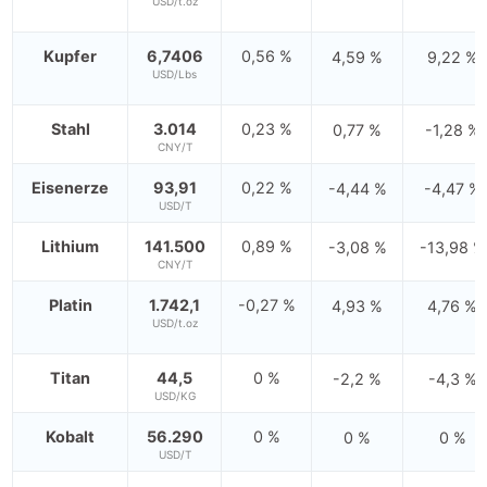
USD/t.oz
Kupfer
6,7406
0,56 %
4,59 %
9,22 %
USD/Lbs
Stahl
3.014
0,23 %
0,77 %
-1,28 %
CNY/T
Eisenerze
93,91
0,22 %
-4,44 %
-4,47 %
USD/T
Lithium
141.500
0,89 %
-3,08 %
-13,98 %
CNY/T
Platin
1.742,1
-0,27 %
4,93 %
4,76 %
USD/t.oz
Titan
44,5
0 %
-2,2 %
-4,3 %
USD/KG
Kobalt
56.290
0 %
0 %
0 %
USD/T