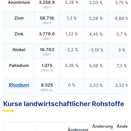
Aluminium
3.258,9
0,28 %
2,03 %
3,75 %
USD/T
Zinn
56.718
1,3 %
5,26 %
6,89 %
USD/T
Zink
3.778,6
1,33 %
4,45 %
5,7 %
USD/T
Nickel
16.763
-2,2 %
-3,19 %
3 %
USD/T
Palladium
1.375
0,36 %
5,08 %
7,3 %
USD/t.oz
Rhodium
8.525
0 %
3,33 %
3,33 %
USD/t oz.
Kurse landwirtschaftlicher Rohstoffe
Änderung
Änder
Änderung