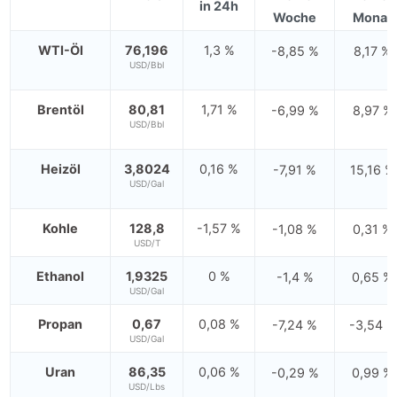
in 24h
Woche
Monat
WTI-Öl
76,196
1,3 %
-8,85 %
8,17 %
USD/Bbl
Brentöl
80,81
1,71 %
-6,99 %
8,97 %
USD/Bbl
Heizöl
3,8024
0,16 %
-7,91 %
15,16 %
USD/Gal
Kohle
128,8
-1,57 %
-1,08 %
0,31 %
USD/T
Ethanol
1,9325
0 %
-1,4 %
0,65 %
USD/Gal
Propan
0,67
0,08 %
-7,24 %
-3,54 %
USD/Gal
Uran
86,35
0,06 %
-0,29 %
0,99 %
USD/Lbs