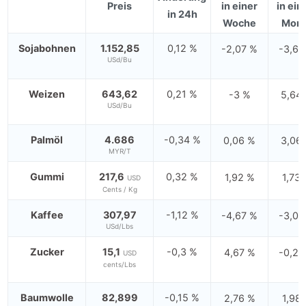
Preis
in einer
in ei
in 24h
Woche
Mona
Sojabohnen
1.152,85
0,12 %
-2,07 %
-3,67
USd/Bu
Weizen
643,62
0,21 %
-3 %
5,64
USd/Bu
Palmöl
4.686
-0,34 %
0,06 %
3,06
MYR/T
Gummi
217,6
0,32 %
1,92 %
1,73
USD
Cents / Kg
Kaffee
307,97
-1,12 %
-4,67 %
-3,03
USd/Lbs
Zucker
15,1
-0,3 %
4,67 %
-0,24
USD
cents/Lbs
Baumwolle
82,899
-0,15 %
2,76 %
1,98