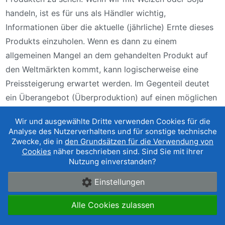
handeln, ist es für uns als Händler wichtig,
Informationen über die aktuelle (jährliche) Ernte dieses
Produkts einzuholen. Wenn es dann zu einem
allgemeinen Mangel an dem gehandelten Produkt auf
den Weltmärkten kommt, kann logischerweise eine
Preissteigerung erwartet werden. Im Gegenteil deutet
ein Überangebot (Überproduktion) auf einen möglichen
Preisrückgang hin. Dies betrifft den ganzjährigen Trend.
Wir und ausgewählte Dritte verwenden Cookies für die
Analyse des Nutzerverhaltens und für sonstige technische
Wenn wir über Veränderungen innerhalb eines Jahres
Zwecke, die in
den Grundsätzen für die Verwendung von
sprechen würden, treten die größten Veränderungen
Cookies
näher beschrieben sind. Sind Sie mit ihrer
Nutzung einverstanden?
zwischen Winter und Sommer auf. Hier bieten sich
Schwankungen zwischen der Erntezeit und dem Winter
Einstellungen
an. Der Anschein kann jedoch trügen, wie wir im Fall
Alle Cookies zulassen
von Futures-Kontrakten auf Weizen sehen. Aus der
Fünfjahresperspektive ist ersichtlich, dass der Preis im