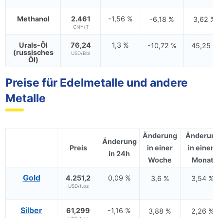
Methanol
2.461
-1,56 %
-6,18 %
3,62 %
CNY/T
Urals-Öl
76,24
1,3 %
-10,72 %
45,25 
(russisches
USD/Bbl
Öl)
Preise für Edelmetalle und andere
Metalle
Änderung
Änderun
Änderung
Preis
in einer
in einem
in 24h
Woche
Monat
Gold
4.251,2
0,09 %
3,6 %
3,54 %
USD/t.oz
Silber
61,299
-1,16 %
3,88 %
2,26 %