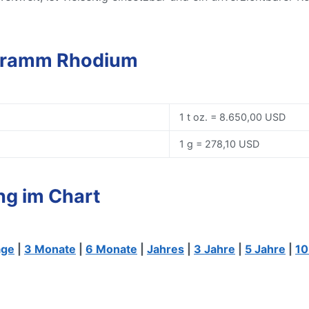
 Gramm Rhodium
1 t oz. = 8.650,00 USD
1 g = 278,10 USD
ng im Chart
age
|
3 Monate
|
6 Monate
|
Jahres
|
3 Jahre
|
5 Jahre
|
10