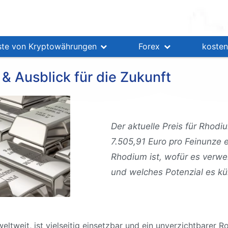
ste von Kryptowährungen
Forex
kosten
 & Ausblick für die Zukunft
Der aktuelle Preis für Rhod
7.505,91 Euro pro Feinunze e
Rhodium ist, wofür es verwen
und welches Potenzial es kün
eltweit, ist vielseitig einsetzbar und ein unverzichtbarer R