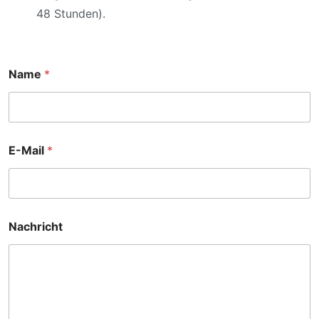
48 Stunden).
Name
*
E-Mail
*
Z
Nachricht
p
r
á
v
a
N
a