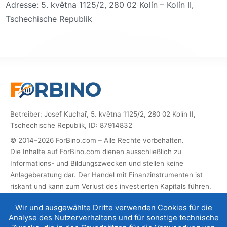
Adresse: 5. května 1125/2, 280 02 Kolín – Kolín II,
Tschechische Republik
Betreiber: Josef Kuchař, 5. května 1125/2, 280 02 Kolín II,
Tschechische Republik, ID: 87914832
© 2014–2026 ForBino.com – Alle Rechte vorbehalten.
Die Inhalte auf ForBino.com dienen ausschließlich zu
Informations- und Bildungszwecken und stellen keine
Anlageberatung dar. Der Handel mit Finanzinstrumenten ist
riskant und kann zum Verlust des investierten Kapitals führen.
Diese Website enthält Partner-Links (Affiliate). Wenn Sie sich
Wir und ausgewählte Dritte verwenden Cookies für die
über diese registrieren, erhalten wir eine Provision, mit der wir
Analyse des Nutzerverhaltens und für sonstige technische
die Website betreiben und weiterentwickeln können. Dies hat