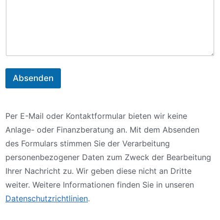
c
h
r
i
c
h
t
E
m
Absenden
a
i
l
Per E-Mail oder Kontaktformular bieten wir keine
Anlage- oder Finanzberatung an. Mit dem Absenden
des Formulars stimmen Sie der Verarbeitung
personenbezogener Daten zum Zweck der Bearbeitung
Ihrer Nachricht zu. Wir geben diese nicht an Dritte
weiter. Weitere Informationen finden Sie in unseren
Datenschutzrichtlinien
.