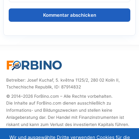
Betreiber: Josef Kuchař, 5. května 1125/2, 280 02 Kolín II,
Tschechische Republik, ID: 87914832
© 2014–2026 ForBino.com – Alle Rechte vorbehalten.
Die Inhalte auf ForBino.com dienen ausschließlich zu
Informations- und Bildungszwecken und stellen keine
Anlageberatung dar. Der Handel mit Finanzinstrumenten ist
riskant und kann zum Verlust des investierten Kapitals führen.
Diese Website enthält Partner-Links (Affiliate). Wenn Sie sich
Wir und ausgewählte Dritte verwenden Cookies für die
über diese registrieren, erhalten wir eine Provision, mit der wir