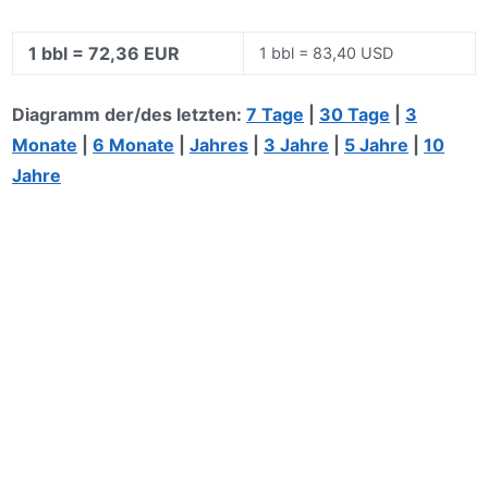
1 bbl = 72,36 EUR
1 bbl = 83,40 USD
Diagramm der/des letzten:
7 Tage
|
30 Tage
|
3
Monate
|
6 Monate
|
Jahres
|
3 Jahre
|
5 Jahre
|
10
Jahre