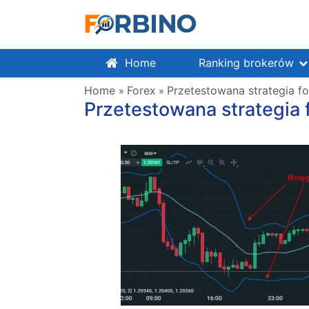
Home
Ranking brokerów
Home
Forex
Przetestowana strategia fo
»
»
Przetestowana strategia f