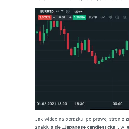
Jak widać na obrazku, po prawej stronie z
znajdują się „
Japanese candlesticks
”, w j