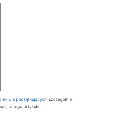
orex dla początkujących
, szczególnie
macji z tego artykułu.