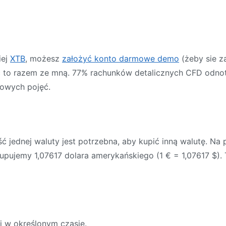
iej
XTB
, możesz
założyć konto darmowe demo
(żeby sie z
ać to razem ze mną. 77% rachunków detalicznych CFD odno
wowych pojęć.
ć jednej waluty jest potrzebna, aby kupić inną walutę. Na
kupujemy 1,07617 dolara amerykańskiego (1 € = 1,07617 $).
j w określonym czasie.