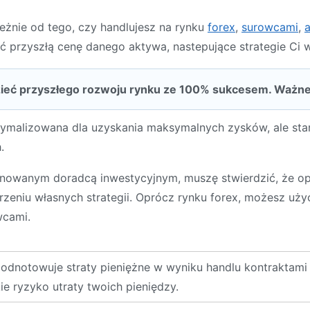
eżnie od tego, czy handlujesz na rynku
forex
,
surowcami
,
ć przyszłą cenę danego aktywa, nastepujące strategie Ci
dzieć przyszłego rozwoju rynku ze 100% sukcesem. Ważn
zoptymalizowana dla uzyskania maksymalnych zysków, ale st
.
onowanym doradcą inwestycyjnym, muszę stwierdzić, że opi
iu własnych strategii. Oprócz rynku forex, możesz użyć t
wcami.
odnotowuje straty pieniężne w wyniku handlu kontraktami
e ryzyko utraty twoich pieniędzy.