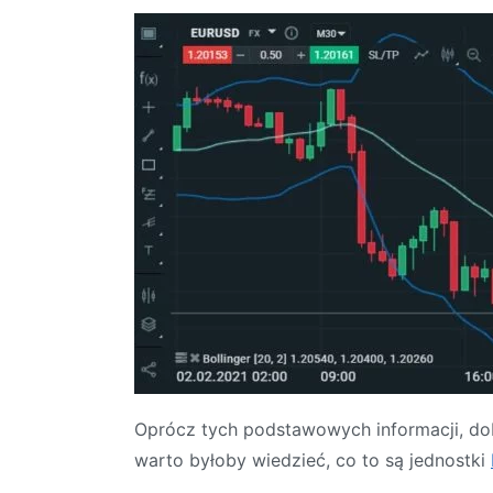
Oprócz tych podstawowych informacji, dob
warto byłoby wiedzieć, co to są jednostki