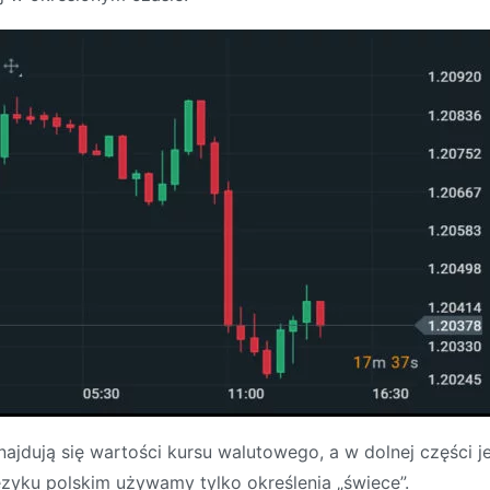
najdują się wartości kursu walutowego, a w dolnej części 
ęzyku polskim używamy tylko określenia „świece”.