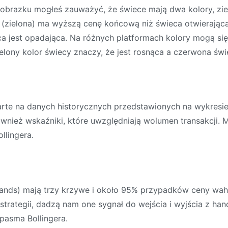
obrazku mogłeś zauważyć, że świece mają dwa kolory, ziel
(zielona) ma wyższą cenę końcową niż świeca otwierająca, 
 jest opadająca. Na różnych platformach kolory mogą się 
ielony kolor świecy znaczy, że jest rosnąca a czerwona św
arte na danych historycznych przedstawionych na wykresi
 również wskaźniki, które uwzględniają wolumen transakcji
llingera.
 Bands) mają trzy krzywe i około 95% przypadków ceny wah
strategii, dadzą nam one sygnał do wejścia i wyjścia z h
 pasma Bollingera.