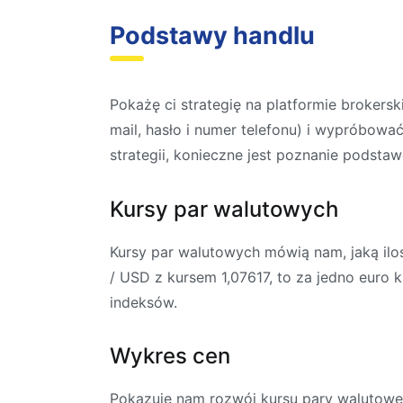
Podstawy handlu
Pokażę ci strategię na platformie brokersk
mail, hasło i numer telefonu) i wypróbow
strategii, konieczne jest poznanie podsta
Kursy par walutowych
Kursy par walutowych mówią nam, jaką iloś
/ USD z kursem 1,07617, to za jedno euro 
indeksów.
Wykres cen
Pokazuje nam rozwój kursu pary walutowe