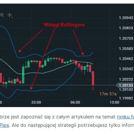
rze jest zapoznać się z całym artykułem na temat
rynku f
Pips
. Ale do następującej strategii potrzebujesz tylko infor