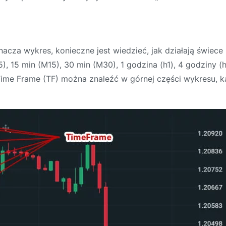
acza wykres, konieczne jest wiedzieć, jak działają świece
, 15 min (M15), 30 min (M30), 1 godzina (h1), 4 godziny (h
Time Frame (TF) można znaleźć w górnej części wykresu, ka