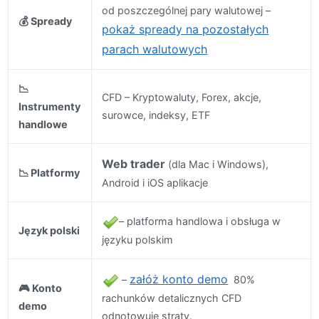
od poszczególnej pary walutowej –
💰 Spready
pokaż spready na pozostałych
parach walutowych
📉
CFD – K
ryptowaluty,
Forex, akcje,
Instrumenty
surowce, indeksy, ETF
handlowe
Web trader
(dla Mac i Windows),
📉 Platformy
Android i iOS aplikacje
– platforma handlowa i obsługa w
Język polski
języku polskim
załóż konto demo
–
80%
🎮 Konto
rachunków detalicznych CFD
demo
odnotowuje straty.