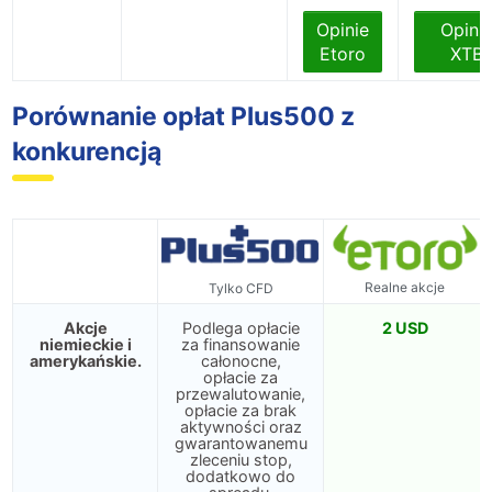
Opinie
Opini
Etoro
XTB
Porównanie opłat Plus500 z
konkurencją
Realne akcje
Tylko CFD
Akcje
Podlega opłacie
2 USD
niemieckie i
za finansowanie
amerykańskie.
całonocne,
opłacie za
przewalutowanie,
opłacie za brak
aktywności oraz
gwarantowanemu
zleceniu stop,
dodatkowo do