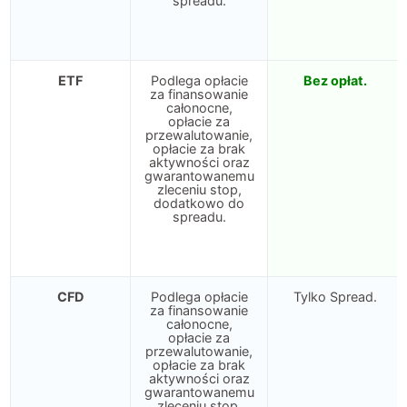
spreadu.
ETF
Podlega opłacie
Bez opłat.
za finansowanie
całonocne,
opłacie za
przewalutowanie,
opłacie za brak
aktywności oraz
gwarantowanemu
zleceniu stop,
dodatkowo do
spreadu.
CFD
Podlega opłacie
Tylko Spread.
za finansowanie
całonocne,
opłacie za
przewalutowanie,
opłacie za brak
aktywności oraz
gwarantowanemu
zleceniu stop,