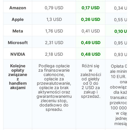
Amazon
0,79 USD
0,17 USD
0,34 U
Apple
1,3 USD
0,26 USD
0,55 U
Meta
1,76 USD
0,41 USD
0,10 U
Microsoft
2,31 USD
0,49 USD
0,95 U
NVIDIA
2,18 USD
0,48 USD
0,93 U
Kolejne
Podlega opłacie
Różni się
Opłata 0,
opłaty
za finansowanie
w
ale minima
związane
całonocne,
zależności
10 EUR. J
z
opłacie za
od giełdy
ona
handlem
przewalutowanie,
od 0 do
obowiązu
akcjami
opłacie za brak
2 USD za
aktywności oraz
zakup i
dla każd
gwarantowanemu
sprzedaż.
transakcji
zleceniu stop,
przekrocz
dodatkowo do
100 000 
spreadu.
w ciąg
jedneg
miesiąc