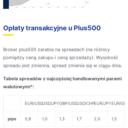
Opłaty transakcyjne u Plus500
Broker plus500 zarabia na spreadach (na różnicy
pomiędzy ceną zakupu i ceną sprzedaży). Wysokość
spreadu jest zmienna, spread zmienia się w ciągu dnia.
Tabela spreadów z najczęściej handlowanymi parami
walutowymi*:
EUR/USD
USD/JPY
GBP/USD
USD/CHF
EUR/JPY
EUR/GB
pips
0,8
1,0
1,3
1,7
2,0
1,5