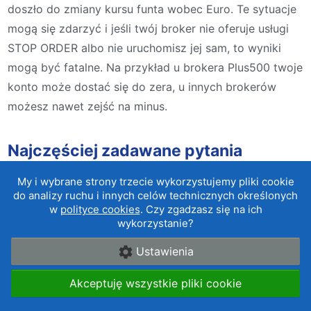
doszło do zmiany kursu funta wobec Euro. Te sytuacje
mogą się zdarzyć i jeśli twój broker nie oferuje usługi
STOP ORDER albo nie uruchomisz jej sam, to wyniki
mogą być fatalne. Na przykład u brokera Plus500 twoje
konto może dostać się do zera, u innych brokerów
możesz nawet zejść na minus.
Najczęściej zadawane pytania
dotyczące Plus500
My i wybrane strony trzecie wykorzystujemy pliki cookie
do analizy ruchu i innych celów technicznych określonych
w
polityce cookies
. Czy zgadzasz się na ich
wykorzystanie?
Czy można się zadłużyć?
Ustawienia
Jakie są opinie traderów o Plus500?
Akceptuję wszystkie pliki cookie
Z jakiego powodu moje konto może