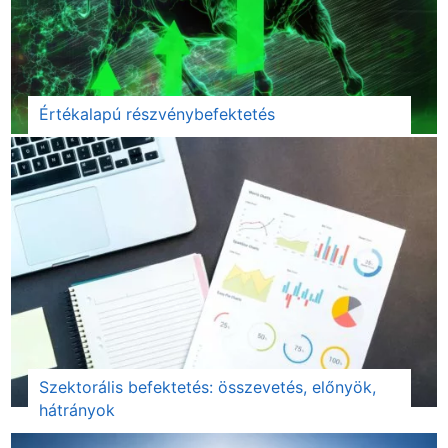
Értékalapú részvénybefektetés
Szektorális befektetés: összevetés, előnyök,
hátrányok