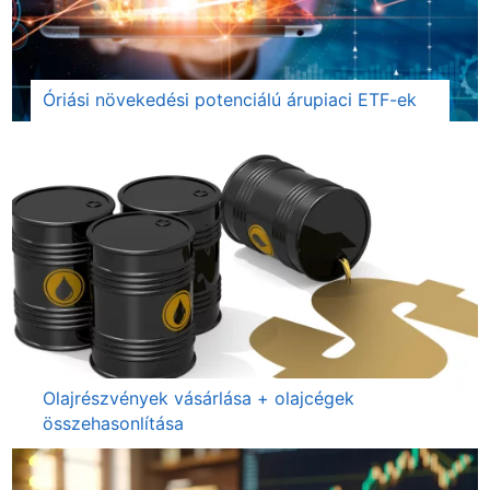
Óriási növekedési potenciálú árupiaci ETF-ek
Olajrészvények vásárlása + olajcégek
összehasonlítása