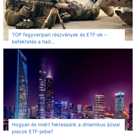
TOP fegyveripari részvények és ETF-ek –
befektetés a had...
Hogyan és miért fektessünk a dinamikus ázsiai
piacok ETF-jeibe?