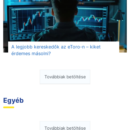
A legjobb kereskedők az eToro-n – kiket
érdemes másolni?
Továbbiak betöltése
Egyéb
Továbbiak betöltése