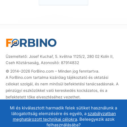
Üzemeltető: Josef Kuchař, 5. května 1125/2, 280 02 Kolín II,
Cseh Köztársaság, Azonosító: 87914832
© 2014–2026 ForBino.com – Minden jog fenntartva.
A ForBino.com tartalma kizárólag tájékoztató és oktatási
célokat szolgál, és nem minősül befektetési tanácsadásnak. A
pénzügyi eszközökkel való kereskedés kockázatos, és a
befektetett tőke elvesztéséhez vezethet.
Ez a weboldal partner (affiliate) hivatkozásokat tartalmaz. Ha
Mi és kiválasztott harmadik felek sütiket használunk a
ezeken keresztül regisztrál, jutalékot kapunk, amellyel a
látogatottság elemzésére és egyéb, a
szabályzatban
weboldalt üzemeltethetjük és fejleszthetjük. Ez nem
meghatározott technikai célokra
. Beleegyezik azok
befolyásolja az Ön számára a szolgáltatás árát, és az affiliate
felhasználásába?