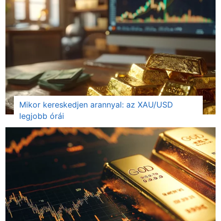
Mikor kereskedjen arannyal: az XAU/USD
legjobb órái