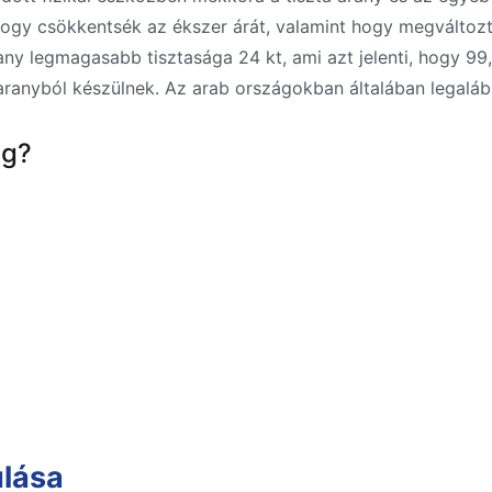
ogy csökkentsék az ékszer árát, valamint hogy megváltozt
any legmagasabb tisztasága 24 kt, ami azt jelenti, hogy 99,
ranyból készülnek. Az arab országokban általában legalább
ég?
ulása