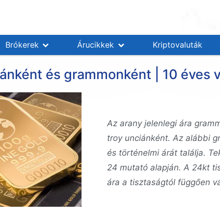
Brókerek
Árucikkek
Kriptovaluták
ciánként és grammonként | 10 éves v
Az arany jelenlegi ára gram
troy unciánként. Az alábbi g
és történelmi árát találja. T
24 mutató alapján. A 24kt t
ára a tisztaságtól függően vá