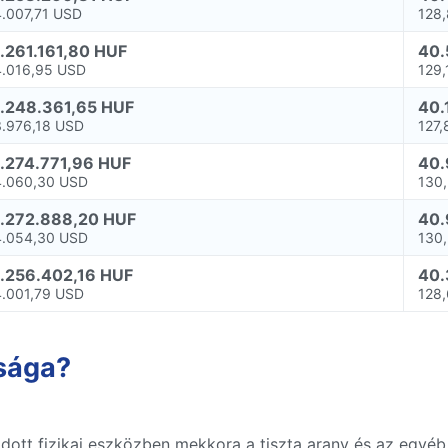
4.007,71 USD
128
1.261.161,80 HUF
40.
4.016,95 USD
129
1.248.361,65 HUF
40.
3.976,18 USD
127
1.274.771,96 HUF
40.
4.060,30 USD
130
1.272.888,20 HUF
40.
4.054,30 USD
130
1.256.402,16 HUF
40.
4.001,79 USD
128
asága?
 adott fizikai eszközben mekkora a tiszta arany és az egyé