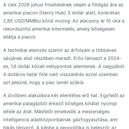
A cikk 2026 júliusi frissítésének idején a földgáz ára az
amerikai piacon (Henry Hub) 3 dollár alatt, konkrétan
2,85 USD/MMBtu körül mozog. Az alacsony ár fő oka a
rekordszintű amerikai kitermelés, amely bőségesen
ellátja a piacot.
A technikai elemzés szerint az árfolyam a többéves
sávjának alsó részében maradt. Erős támaszt a 2024-
es, 1,6 dollár közeli mélypontok jelentenek. A nagyjából
4 dolláros határ fölé való visszatérés ezzel szemben
azt jelezné, hogy a piac ismét szűkül.
A jövőbeni alakulásra két ellentétes erő hat. Egyfelől az
amerikai palagázból érkező bőséges kínálat nyomja
lefelé az árat. Másfelől emelkedik a mesterséges
intelligencia adatközpontjainak gázfogyasztása, ami
bikás tényező. A képbe a geopolitika is beleszól: az