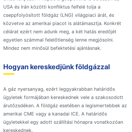
USA és Irán közötti konfliktus felfelé tolja a
cseppfolyósított földgáz (LNG) világpiaci árát, és
közvetve az amerikai piacot is alátámasztja. Konkrét
célárat ezért nem adunk meg, a két hatás eredőjét
egyetlen számmal felelőtlenség lenne megjósolni.
Mindez nem minősül befektetési ajánlásnak.
Hogyan kereskedjünk földgázzal
A gáz nyersanyag, ezért leggyakrabban határidős
ügyletek formájában kereskednek vele a szakosodott
árutőzsdéken. A földgáz esetében a legismertebbek az
amerikai CME vagy a kanadai ICE. A határidős
ügyletekkel egy adott szállítási hónapra vonatkozóan
kereskednek.