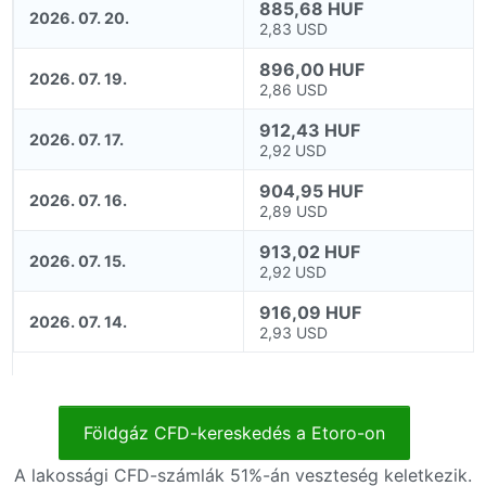
885,68 HUF
2026. 07. 20.
2,83 USD
896,00 HUF
2026. 07. 19.
2,86 USD
912,43 HUF
2026. 07. 17.
2,92 USD
904,95 HUF
2026. 07. 16.
2,89 USD
913,02 HUF
2026. 07. 15.
2,92 USD
916,09 HUF
2026. 07. 14.
2,93 USD
Földgáz CFD-kereskedés a Etoro-on
A lakossági CFD-számlák 51%-án veszteség keletkezik.