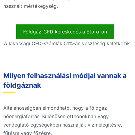
használt mértékegység.
Földgáz-CFD kereskedés a Etoro-on
A lakossági CFD-számlák 51%-án veszteség keletkezik.
Milyen felhasználási módjai vannak a
földgáznak
Általánosságban elmondható, hogy a földgáz
hőenergiaforrás. Különösen otthonokban vagy
vendéglátó egységekben használják vízmelegítésre,
fűtésre vagy főzésre.