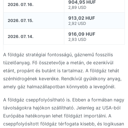
904,95 HUF
2026. 07. 16.
2,89 USD
913,02 HUF
2026. 07. 15.
2,92 USD
916,09 HUF
2026. 07. 14.
2,93 USD
A földgáz stratégiai fontosságú, gáznemű fosszilis
tüzelőanyag. Fő összetevője a metán, de ezenkívül
etánt, propánt és butánt is tartalmaz. A földgáz tehát
szénhidrogének keveréke. Rendkívül gyúlékony anyag,
amely gáz halmazállapotban könnyebb a levegőnél.
A földgáz cseppfolyósítható is. Ebben a formában nagy
távolságokra hajókon szállítható. Jelenleg az USA-ból
Európába hatékonyan lehet földgázt importálni. A
cseppfolyósított földgáz térfogata kisebb, és logikusan