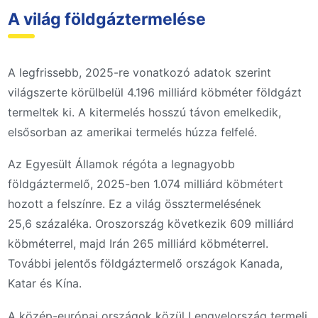
A világ földgáztermelése
A legfrissebb, 2025-re vonatkozó adatok szerint
világszerte körülbelül 4.196 milliárd köbméter földgázt
termeltek ki. A kitermelés hosszú távon emelkedik,
elsősorban az amerikai termelés húzza felfelé.
Az Egyesült Államok régóta a legnagyobb
földgáztermelő, 2025-ben 1.074 milliárd köbmétert
hozott a felszínre. Ez a világ össztermelésének
25,6 százaléka. Oroszország következik 609 milliárd
köbméterrel, majd Irán 265 milliárd köbméterrel.
További jelentős földgáztermelő országok Kanada,
Katar és Kína.
A közép-európai országok közül Lengyelország termeli