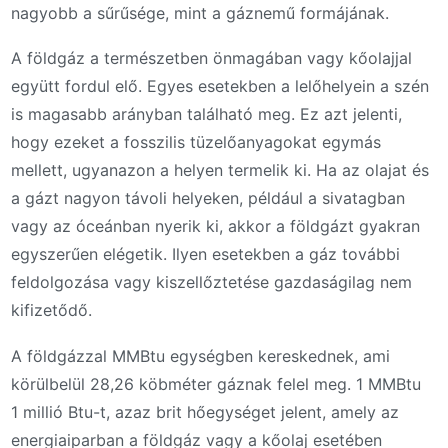
nagyobb a sűrűsége, mint a gáznemű formájának.
A földgáz a természetben önmagában vagy kőolajjal
együtt fordul elő. Egyes esetekben a lelőhelyein a szén
is magasabb arányban található meg. Ez azt jelenti,
hogy ezeket a fosszilis tüzelőanyagokat egymás
mellett, ugyanazon a helyen termelik ki. Ha az olajat és
a gázt nagyon távoli helyeken, például a sivatagban
vagy az óceánban nyerik ki, akkor a földgázt gyakran
egyszerűen elégetik. Ilyen esetekben a gáz további
feldolgozása vagy kiszellőztetése gazdaságilag nem
kifizetődő.
A földgázzal MMBtu egységben kereskednek, ami
körülbelül 28,26 köbméter gáznak felel meg. 1 MMBtu
1 millió Btu-t, azaz brit hőegységet jelent, amely az
energiaiparban a földgáz vagy a kőolaj esetében