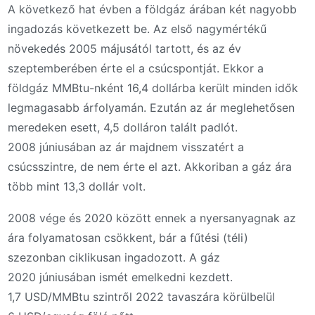
A következő hat évben a földgáz árában két nagyobb
ingadozás következett be. Az első nagymértékű
növekedés 2005 májusától tartott, és az év
szeptemberében érte el a csúcspontját. Ekkor a
földgáz MMBtu-nként 16,4 dollárba került minden idők
legmagasabb árfolyamán. Ezután az ár meglehetősen
meredeken esett, 4,5 dolláron talált padlót.
2008 júniusában az ár majdnem visszatért a
csúcsszintre, de nem érte el azt. Akkoriban a gáz ára
több mint 13,3 dollár volt.
2008 vége és 2020 között ennek a nyersanyagnak az
ára folyamatosan csökkent, bár a fűtési (téli)
szezonban ciklikusan ingadozott. A gáz
2020 júniusában ismét emelkedni kezdett.
1,7 USD/MMBtu szintről 2022 tavaszára körülbelül