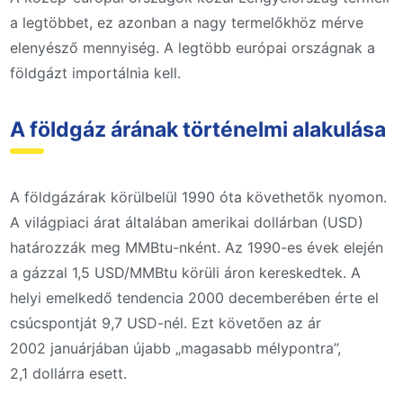
a legtöbbet, ez azonban a nagy termelőkhöz mérve
elenyésző mennyiség. A legtöbb európai országnak a
földgázt importálnia kell.
A földgáz árának történelmi alakulása
A földgázárak körülbelül 1990 óta követhetők nyomon.
A világpiaci árat általában amerikai dollárban (USD)
határozzák meg MMBtu-nként. Az 1990-es évek elején
a gázzal 1,5 USD/MMBtu körüli áron kereskedtek. A
helyi emelkedő tendencia 2000 decemberében érte el
csúcspontját 9,7 USD-nél. Ezt követően az ár
2002 januárjában újabb „magasabb mélypontra”,
2,1 dollárra esett.