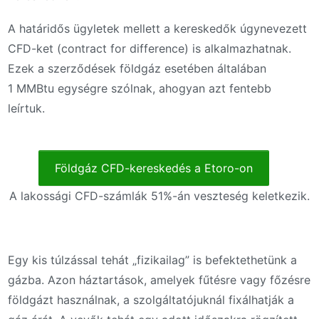
A határidős ügyletek mellett a kereskedők úgynevezett
CFD-ket (contract for difference) is alkalmazhatnak.
Ezek a szerződések földgáz esetében általában
1 MMBtu egységre szólnak, ahogyan azt fentebb
leírtuk.
Földgáz CFD-kereskedés a Etoro-on
A lakossági CFD-számlák 51%-án veszteség keletkezik.
Egy kis túlzással tehát „fizikailag” is befektethetünk a
gázba. Azon háztartások, amelyek fűtésre vagy főzésre
földgázt használnak, a szolgáltatójuknál fixálhatják a