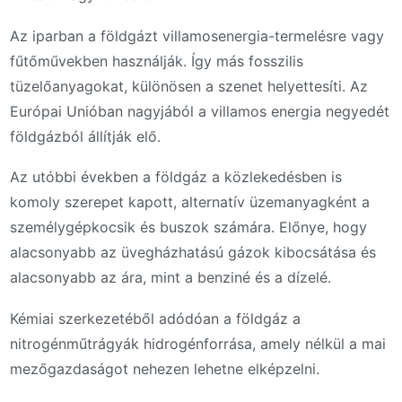
Az iparban a földgázt villamosenergia-termelésre vagy
fűtőművekben használják. Így más fosszilis
tüzelőanyagokat, különösen a szenet helyettesíti. Az
Európai Unióban nagyjából a villamos energia negyedét
földgázból állítják elő.
Az utóbbi években a földgáz a közlekedésben is
komoly szerepet kapott, alternatív üzemanyagként a
személygépkocsik és buszok számára. Előnye, hogy
alacsonyabb az üvegházhatású gázok kibocsátása és
alacsonyabb az ára, mint a benziné és a dízelé.
Kémiai szerkezetéből adódóan a földgáz a
nitrogénműtrágyák hidrogénforrása, amely nélkül a mai
mezőgazdaságot nehezen lehetne elképzelni.