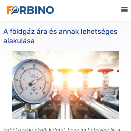
A földgáz ára és annak lehetséges
alakulása
Ebből a cikkünkből kiderül, hogy mi befolyásolja a