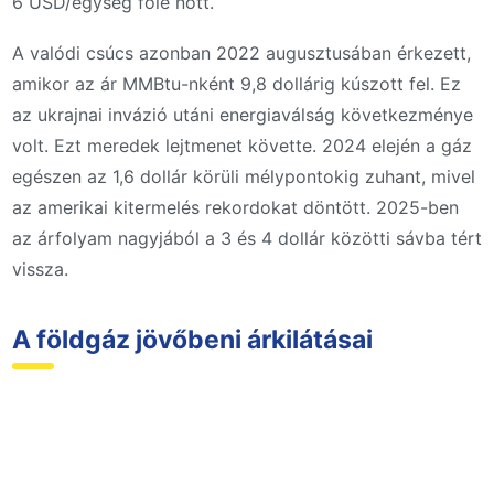
6 USD/egység fölé nőtt.
A valódi csúcs azonban 2022 augusztusában érkezett,
amikor az ár MMBtu-nként 9,8 dollárig kúszott fel. Ez
az ukrajnai invázió utáni energiaválság következménye
volt. Ezt meredek lejtmenet követte. 2024 elején a gáz
egészen az 1,6 dollár körüli mélypontokig zuhant, mivel
az amerikai kitermelés rekordokat döntött. 2025-ben
az árfolyam nagyjából a 3 és 4 dollár közötti sávba tért
vissza.
A földgáz jövőbeni árkilátásai