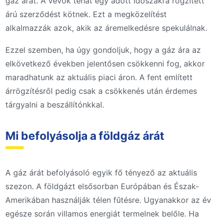
gáz árát. A vevők tehát egy adott időszakra rögzített
árú szerződést kötnek. Ezt a megközelítést
alkalmazzák azok, akik az áremelkedésre spekulálnak.
Ezzel szemben, ha úgy gondoljuk, hogy a gáz ára az
elkövetkező években jelentősen csökkenni fog, akkor
maradhatunk az aktuális piaci áron. A fent említett
árrögzítésről pedig csak a csökkenés után érdemes
tárgyalni a beszállítónkkal.
Mi befolyásolja a földgáz árát
A gáz árát befolyásoló egyik fő tényező az aktuális
szezon. A földgázt elsősorban Európában és Észak-
Amerikában használják télen fűtésre. Ugyanakkor az év
egésze során villamos energiát termelnek belőle. Ha