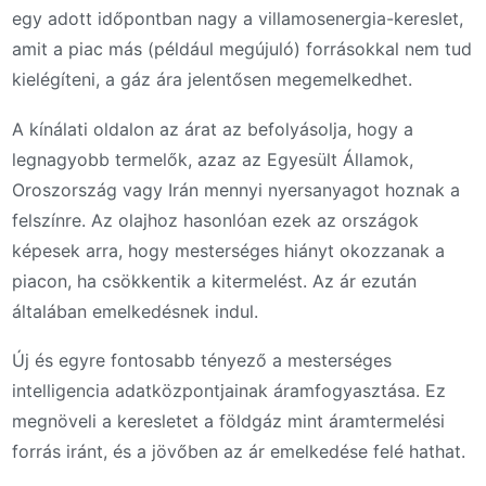
egy adott időpontban nagy a villamosenergia-kereslet,
amit a piac más (például megújuló) forrásokkal nem tud
kielégíteni, a gáz ára jelentősen megemelkedhet.
A kínálati oldalon az árat az befolyásolja, hogy a
legnagyobb termelők, azaz az Egyesült Államok,
Oroszország vagy Irán mennyi nyersanyagot hoznak a
felszínre. Az olajhoz hasonlóan ezek az országok
képesek arra, hogy mesterséges hiányt okozzanak a
piacon, ha csökkentik a kitermelést. Az ár ezután
általában emelkedésnek indul.
Új és egyre fontosabb tényező a mesterséges
intelligencia adatközpontjainak áramfogyasztása. Ez
megnöveli a keresletet a földgáz mint áramtermelési
forrás iránt, és a jövőben az ár emelkedése felé hathat.