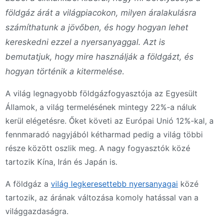
földgáz árát a világpiacokon, milyen áralakulásra
számíthatunk a jövőben, és hogy hogyan lehet
kereskedni ezzel a nyersanyaggal. Azt is
bemutatjuk, hogy mire használják a földgázt, és
hogyan történik a kitermelése.
A világ legnagyobb földgázfogyasztója az Egyesült
Államok, a világ termelésének mintegy 22%-a náluk
kerül elégetésre. Őket követi az Európai Unió 12%-kal, a
fennmaradó nagyjából kétharmad pedig a világ többi
része között oszlik meg. A nagy fogyasztók közé
tartozik Kína, Irán és Japán is.
A földgáz a
világ legkeresettebb nyersanyagai
közé
tartozik, az árának változása komoly hatással van a
világgazdaságra.