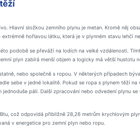
těží
alivo. Hlavní složkou zemního plynu je metan. Kromě něj obs
 extrémně hořlavou látku, která je v plynném stavu lehčí n
 této podobě se převáží na lodích na velké vzdálenosti. T
mní plyn zabírá menší objem a logicky má větší hustotu n
tatně, nebo společně s ropou. V některých případech bývaj
vedle sebe v jedné lokalitě. Pokud se ropa s plynem těží na 
yn jednoduše pálí. Další zpracování nebo odvedení plynu s
tu, což odpovídá přibližně 28,26 metrům krychlovým plyn
ívaná v energetice pro zemní plyn nebo ropu.