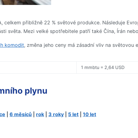
, celkem přibližně 22 % světové produkce. Následuje Evro
ásti světa. Mezi velké spotřebitele patří také Čína, Írán ne
ch komodit
, změna jeho ceny má zásadní vliv na světovou 
1 mmbtu = 2,64 USD
emního plynu
ce
|
6 měsíců
|
rok
|
3 roky
|
5 let
|
10 let