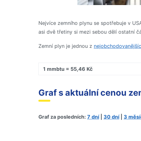
Nejvíce zemního plynu se spotřebuje v USA
asi dvě třetiny si mezi sebou dělí ostatní č
Zemní plyn je jednou z
nejobchodovanější
1 mmbtu = 55,46 Kč
Graf s aktuální cenou z
Graf za posledních:
7 dní
|
30 dní
|
3 měsí