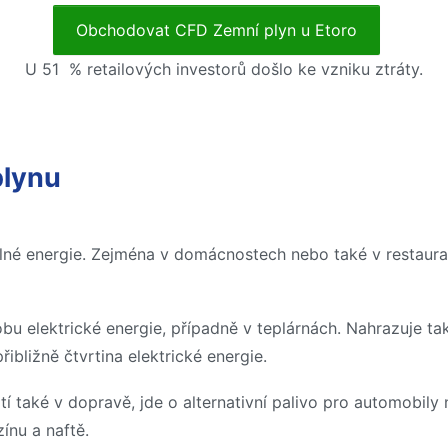
Obchodovat CFD Zemní plyn u Etoro
U 51 % retailových investorů došlo ke vzniku ztráty.
plynu
lné energie. Zejména v domácnostech nebo také v restaur
 elektrické energie, případně v teplárnách. Nahrazuje tak j
ibližně čtvrtina elektrické energie.
tí také v dopravě, jde o alternativní palivo pro automobil
ínu a naftě.