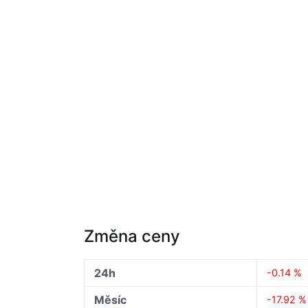
Změna ceny
24h
-0.14 %
Měsíc
-17.92 %