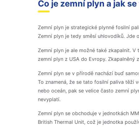
Co je zemní plyn a jak se 
Zemní plyn je strategické plynné fosilní p
Zemní plyn je tedy směsí uhlovodíků. Jde o
Zemní plyn je ale možné také zkapalnit. V
zemní plyn z USA do Evropy. Zkapalněný ze
Zemní plyn se v přírodě nachází buď samos
To znamená, že se tato fosilní paliva těží 
nebo oceán, pak se velice často zemní pl
nevyplatí.
Zemní plyn se obchoduje v jednotkách MMB
British Thermal Unit, což je jednotka použ