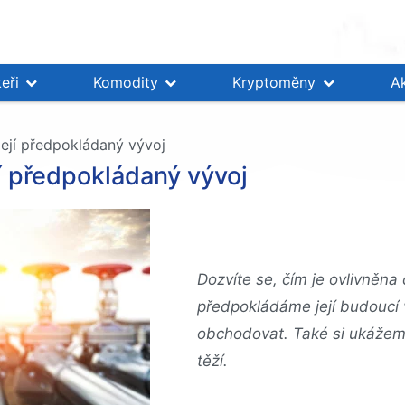
eři
Komodity
Kryptoměny
A
ejí předpokládaný vývoj
í předpokládaný vývoj
Dozvíte se, čím je ovlivněna
předpokládáme její budoucí v
obchodovat. Také si ukážeme
těží.