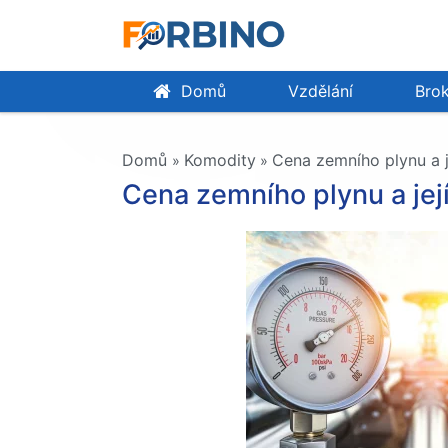
Domů
Vzdělání
Brok
Domů
Komodity
Cena zemního plynu a j
»
»
Cena zemního plynu a jej