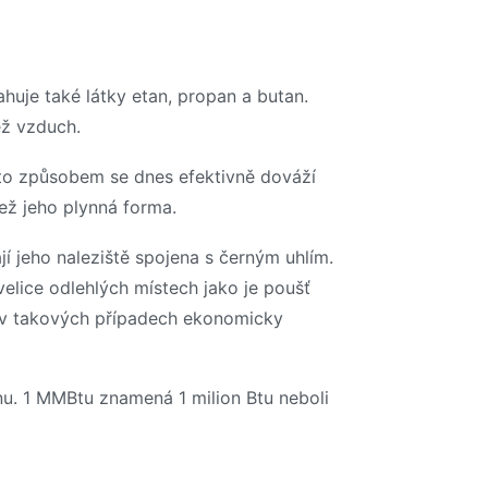
ahuje také látky etan, propan a butan.
ež vzduch.
ímto způsobem se dnes efektivně dováží
ež jeho plynná forma.
í jeho naleziště spojena s černým uhlím.
velice odlehlých místech jako je poušť
e v takových případech ekonomicky
u. 1 MMBtu znamená 1 milion Btu neboli