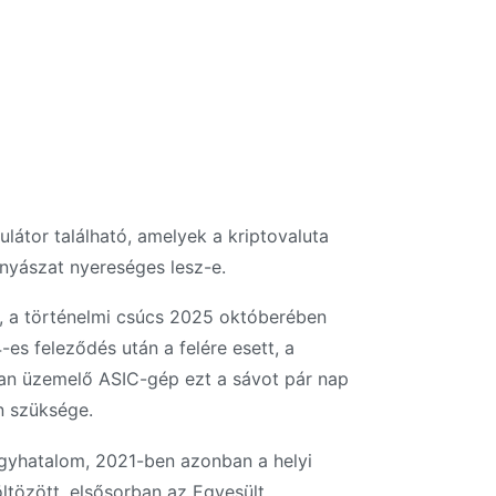
látor található, amelyek a kriptovaluta
ányászat nyereséges lesz-e.
, a történelmi csúcs 2025 októberében
-es feleződés után a felére esett, a
san üzemelő ASIC-gép ezt a sávot pár nap
n szüksége.
agyhatalom, 2021-ben azonban a helyi
ltözött, elsősorban az Egyesült