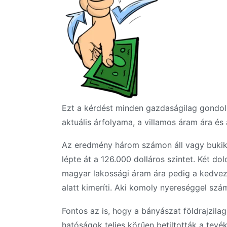
Ezt a kérdést minden gazdaságilag gondolko
aktuális árfolyama, a villamos áram ára és
Az eredmény három számon áll vagy bukik.
lépte át a 126.000 dolláros szintet. Két do
magyar lakossági áram ára pedig a kedvez
alatt kimeríti. Aki komoly nyereséggel szá
Fontos az is, hogy a bányászat földrajzil
hatóságok teljes körűen betiltották a tev