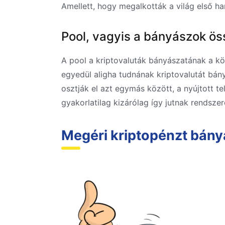
Amellett, hogy megalkották a világ első ha
Pool, vagyis a bányászok ö
A pool a kriptovaluták bányászatának a k
egyedül aligha tudnának kriptovalutát bán
osztják el azt egymás között, a nyújtott 
gyakorlatilag kizárólag így jutnak rendsze
Megéri kriptopénzt bány