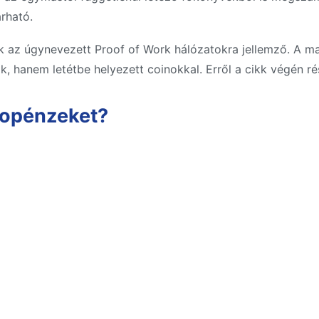
rható.
k az úgynevezett Proof of Work hálózatokra jellemző. A mai
 hanem letétbe helyezett coinokkal. Erről a cikk végén rés
topénzeket?