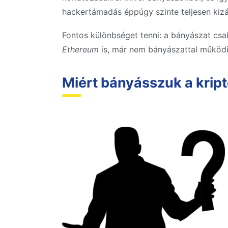
hackertámadás éppúgy szinte teljesen kizá
Fontos különbséget tenni: a bányászat csa
Ethereum
is, már nem bányászattal működik,
Miért bányásszuk a krip