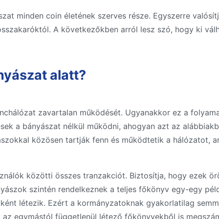
zat minden coin életének szerves része. Egyszerre valósí
rosszakaróktól. A következőkben arról lesz szó, hogy ki válh
yászat alatt?
ánchálózat zavartalan működését. Ugyanakkor ez a folyamat 
sek a bányászat nélkül működni, ahogyan azt az alábbiakb
yászokkal közösen tartják fenn és működtetik a hálózatot, 
sználók közötti összes tranzakciót. Biztosítja, hogy ezek ör
yászok szintén rendelkeznek a teljes főkönyv egy-egy pél
tként létezik. Ezért a kormányzatoknak gyakorlatilag semm
y az egymástól függetlenül létező főkönyvekből is megszáml