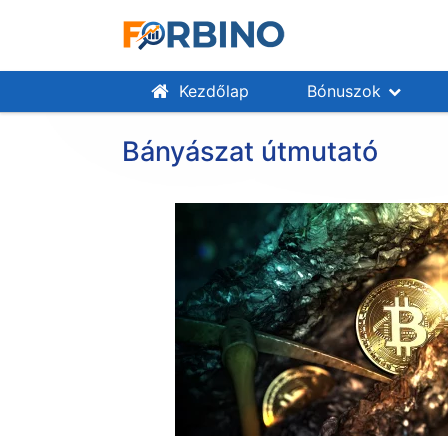
Kezdőlap
Bónuszok
Bányászat útmutató