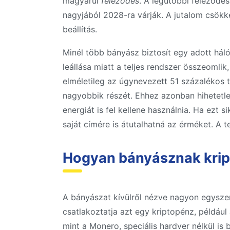
magyarul
feleződés
. A legutóbbi feleződés
nagyjából 2028-ra várják. A jutalom csökke
beállítás.
Minél több bányász biztosít egy adott háló
leállása miatt a teljes rendszer összeomlik
elméletileg az úgynevezett 51 százalékos
nagyobbik részét. Ehhez azonban hihetetle
energiát is fel kellene használnia. Ha ezt s
saját címére is átutalhatná az érméket. A 
Hogyan bányásznak krip
A bányászat kívülről nézve nagyon egyszer
csatlakoztatja azt egy kriptopénz, például 
mint a Monero, speciális hardver nélkül i