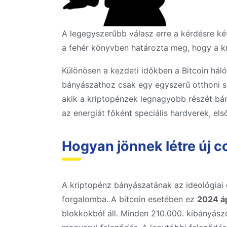
A legegyszerűbb válasz erre a kérdésre ké
a fehér könyvben határozta meg, hogy a kri
Különösen a kezdeti időkben a Bitcoin hál
bányászathoz csak egy egyszerű otthoni sz
akik a kriptopénzek legnagyobb részét bá
az energiát főként speciális hardverek, e
Hogyan jönnek létre új c
A kriptopénz bányászatának az ideológiai o
forgalomba. A bitcoin esetében ez
2024 áp
blokkokból áll. Minden 210.000. kibányász