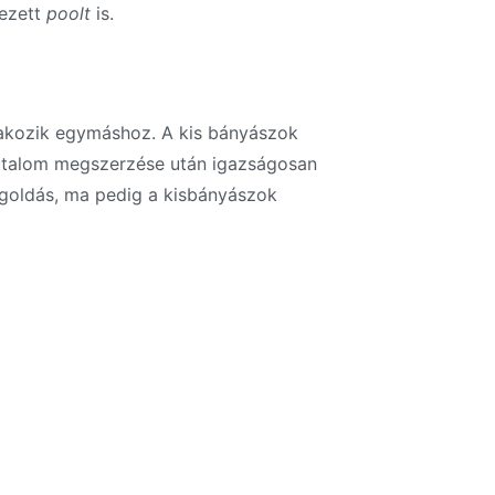
vezett
poolt
is.
lakozik egymáshoz. A kis bányászok
 jutalom megszerzése után igazságosan
egoldás, ma pedig a kisbányászok