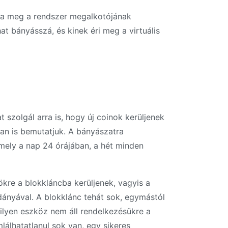
tja meg a rendszer megalkotójának
at bányásszá, és kinek éri meg a virtuális
szolgál arra is, hogy új coinok kerüljenek
an is bemutatjuk. A bányászatra
amely a nap 24 órájában, a hét minden
ökre a blokkláncba kerüljenek, vagyis a
dányával. A blokklánc tehát sok, egymástól
ilyen eszköz nem áll rendelkezésükre a
álhatatlanul sok van, egy sikeres