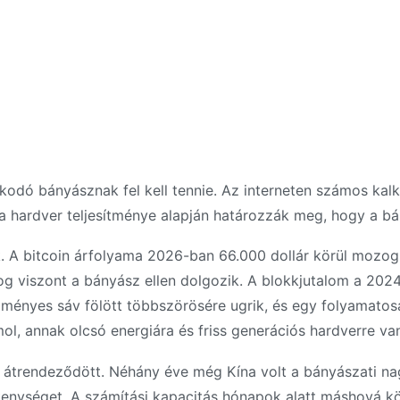
dó bányásznak fel kell tennie. Az interneten számos kalku
 a hardver teljesítménye alapján határozzák meg, hogy a b
 A bitcoin árfolyama 2026-ban 66.000 dollár körül mozog
log viszont a bányász ellen dolgozik. A blokkjutalom a 2024
ményes sáv fölött többszörösére ugrik, és egy folyamato
mol, annak olcsó energiára és friss generációs hardverre va
ag átrendeződött. Néhány éve még Kína volt a bányászati n
ékenységet. A számítási kapacitás hónapok alatt máshová kö