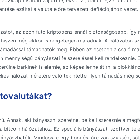
 2024 áprilisában zajlott le, ekkor a jutalom 6,25 bitcoinról
ntése ezáltal a valuta előre tervezett deflációjához vezet.
zatot, az azon futó kriptopénz annál biztonságosabb. Így n
, hiszen még ekkor is rengetegen maradnak. A hálózaton szin
 támadással támadhatók meg. Ebben az esetben a csaló ma
n mennyiségű bányászati felszereléssel kell rendelkeznie. 
ikerülne bárkinek is elérnie, az képes lenne átírni a blokklá
teljes hálózat méretére való tekintettel ilyen támadás még 
tovalutákat?
ű. Annak, aki bányászni szeretne, be kell szereznie a megf
a bitcoin hálózatához. Ez speciális bányászati szoftver tele
s bányászhatók. Mindössze egy böngészőre van szükség, sőt