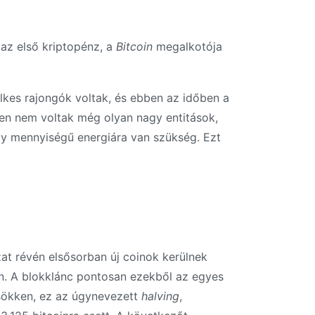
 az első kriptopénz, a
Bitcoin
megalkotója
lkes rajongók voltak, és ebben az időben a
ően nem voltak még olyan nagy entitások,
y mennyiségű energiára van szükség. Ezt
zat révén elsősorban új coinok kerülnek
n. A blokklánc pontosan ezekből az egyes
csökken, ez az úgynevezett
halving
,