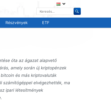
Keresés:
Részvények
ETF
etése óta az ágazat alapvető
árás, amely során új kriptopénzek
 bitcoin és más kriptovaluták
li számítógéppel elvégezhették, ma
sz ipari létesítmények
.