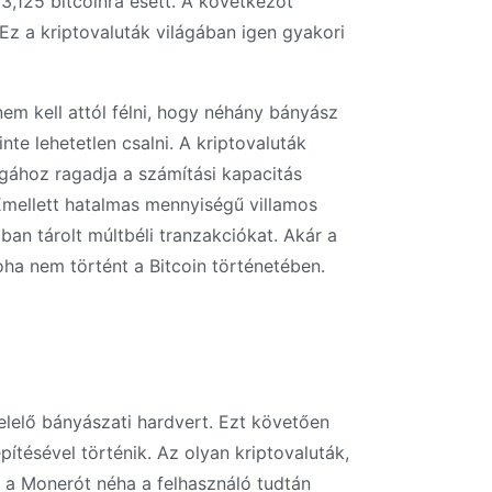
 3,125 bitcoinra esett. A következőt
 Ez a kriptovaluták világában igen gyakori
em kell attól félni, hogy néhány bányász
te lehetetlen csalni. A kriptovaluták
gához ragadja a számítási kapacitás
Emellett hatalmas mennyiségű villamos
ncban tárolt múltbéli tranzakciókat. Akár a
soha nem történt a Bitcoin történetében.
elelő bányászati hardvert. Ezt követően
pítésével történik. Az olyan kriptovaluták,
 a Monerót néha a felhasználó tudtán