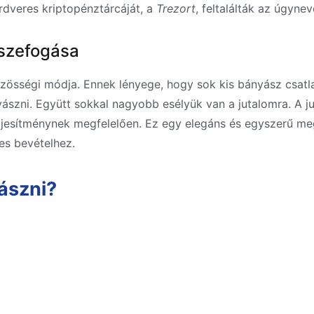
rdveres kriptopénztárcáját, a
Trezort
, feltalálták az úgyne
sszefogása
özösségi módja. Ennek lényege, hogy sok kis bányász csat
yászni. Együtt sokkal nagyobb esélyük van a jutalomra. A
teljesítménynek megfelelően. Ez egy elegáns és egyszerű m
res bevételhez.
ászni?