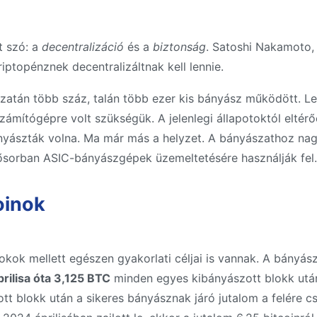
t szó: a
decentralizáció
és a
biztonság
. Satoshi Nakamoto,
ptopénznek decentralizáltnak kell lennie.
ózatán több száz, talán több ezer kis bányász működött. Le
ámítógépre volt szükségük. A jelenlegi állapotoktól eltér
nyászták volna. Ma már más a helyzet. A bányászathoz nag
lsősorban ASIC-bányászgépek üzemeltetésére használják fel.
oinok
kok mellett egészen gyakorlati céljai is vannak. A bányás
rilisa óta 3,125 BTC
minden egyes kibányászott blokk utá
ott blokk után a sikeres bányásznak járó jutalom a felére 