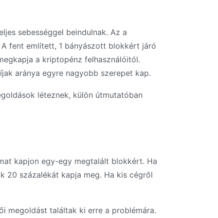
eljes sebességgel beindulnak. Az a
A fent említett, 1 bányászott blokkért járó
 megkapja a kriptopénz felhasználóitól.
íjak aránya egyre nagyobb szerepet kap.
egoldások léteznek, külön útmutatóban
lmat kapjon egy-egy megtalált blokkért. Ha
ok 20 százalékát kapja meg. Ha kis cégről
ői megoldást találtak ki erre a problémára.