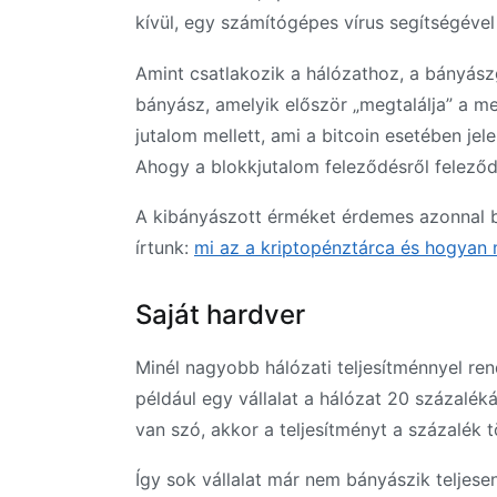
kívül, egy számítógépes vírus segítségéve
Amint csatlakozik a hálózathoz, a bányász
bányász, amelyik először „megtalálja” a me
jutalom mellett, ami a bitcoin esetében jel
Ahogy a blokkjutalom feleződésről felező
A kibányászott érméket érdemes azonnal b
írtunk:
mi az a kriptopénztárca és hogyan
Saját hardver
Minél nagyobb hálózati teljesítménnyel re
például egy vállalat a hálózat 20 százalék
van szó, akkor a teljesítményt a százalék 
Így sok vállalat már nem bányászik teljesen