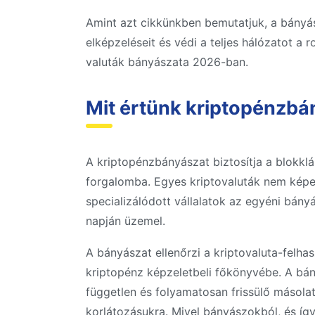
Amint azt cikkünkben bemutatjuk, a bányás
elképzeléseit és védi a teljes hálózatot a 
valuták bányászata 2026-ban.
Mit értünk kriptopénzbán
A kriptopénzbányászat biztosítja a blokkl
forgalomba. Egyes kriptovaluták nem képe
specializálódott vállalatok az egyéni bán
napján üzemel.
A bányászat ellenőrzi a kriptovaluta-felha
kriptopénz képzeletbeli főkönyvébe. A bán
független és folyamatosan frissülő másola
korlátozásukra. Mivel bányászokból, és íg