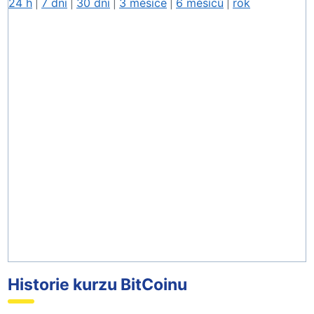
24 h
7 dní
30 dní
3 měsíce
6 měsíců
rok
|
|
|
|
|
Historie kurzu BitCoinu