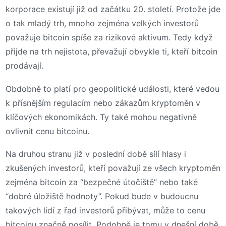
korporace existují již od začátku 20. století. Protože jde
o tak mladý trh, mnoho zejména velkých investorů
považuje bitcoin spíše za rizikové aktivum. Tedy když
přijde na trh nejistota, převažují obvykle ti, kteří bitcoin
prodávají.
Obdobně to platí pro geopolitické události, které vedou
k přísnějším regulacím nebo zákazům kryptoměn v
klíčových ekonomikách. Ty také mohou negativně
ovlivnit cenu bitcoinu.
Na druhou stranu již v poslední době sílí hlasy i
zkušených investorů, kteří považují ze všech kryptoměn
zejména bitcoin za “bezpečné útočiště” nebo také
“dobré úložiště hodnoty”. Pokud bude v budoucnu
takových lidí z řad investorů přibývat, může to cenu
bitcoinu značně posílit. Podobně je tomu v dnešní době