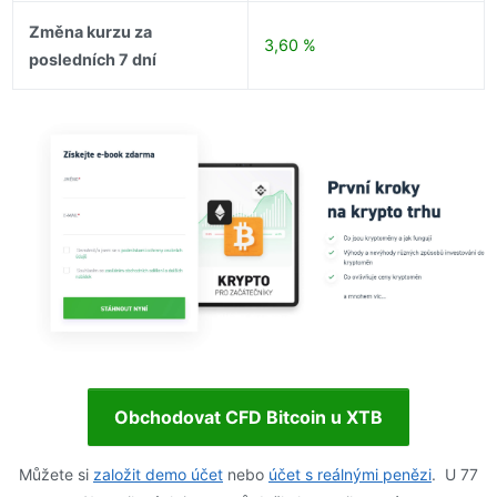
Změna kurzu za
3,60 %
posledních 7 dní
Obchodovat CFD Bitcoin u XTB
Můžete si
založit demo účet
nebo
účet s reálnými penězi
. U 77