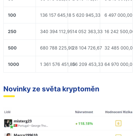
100
136 157 645,18
5 620 945,33
6 497 000,00
250
340 394 112,95
14 052 363,33
16 242 500,00
500
680 788 225,90
28 104 726,67
32 485 000,00
1000
1 361 576 451,80
56 209 453,33
64 970 000,00
Novinky ze světa kryptoměn