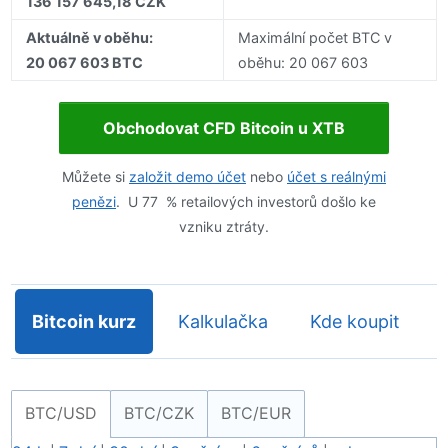
136 157 645,18 CZK
Aktuálně v oběhu:
Maximální počet BTC v
20 067 603 BTC
oběhu: 20 067 603
Obchodovat CFD Bitcoin u XTB
Můžete si
založit demo účet
nebo
účet s reálnými
penězi
. U 77 % retailových investorů došlo ke
vzniku ztráty.
Bitcoin kurz
Kalkulačka
Kde koupit
BTC/USD
BTC/CZK
BTC/EUR