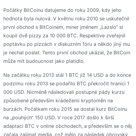
Počátky BitCoinu datujeme do roku 2009, kdy jeho
hodnota byla nulová. V květnu roku 2010 se uskutečnil
první obchod s BitCoinem, miner jménem „Lazslo“ si
koupil dvě pizzy za 10 000 BTC. Respektive zveřejnil
poptávku po pizzách v diskuzním fóru a někdo jiný mu
je nechal poslat. Tento první obchod ukázal, že BitCoin
může mít budoucnost jako platidlo.
Na začátku roku 2013 stál 1 BTC již 14 USD a do konce
podzimu roku 2013 se podařilo BTC překročit hranici 1
000 USD. Nicméně následovali postupné pády kurzu
způsobené především krádežemi kryptoměn na
burzách. Počátkem roku 2015 se dostal kurz BitCoinu
na „pouhých“ 150 USD. V roce 2017 došlo k širší
adaptaci BTC v online obchodech, a především se o něj
začala zajímat media, což mělo za následek obrovský