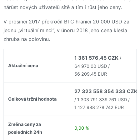
nárůst nových uživatelů sítě a tím i růst jeho ceny.
V prosinci 2017 překročil BTC hranici 20 000 USD za
jednu „virtuální minci“, v únoru 2018 jeho cena klesla
zhruba na polovinu.
1 361 576,45 CZK
/
Aktuální cena
64 970,00 USD /
56 209,45 EUR
27 323 558 354 333 CZK
Celková tržní hodnota
/ 1 303 791 339 761 USD /
1 127 988 278 742 EUR
Změna ceny za
0,00 %
posledních 24h