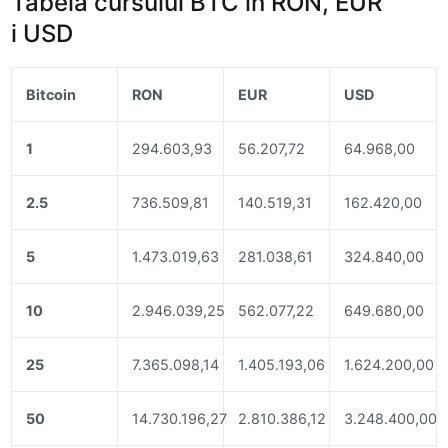
Tabela cursului BTC în RON, EUR
i USD
Bitcoin
RON
EUR
USD
1
294.603,93
56.207,72
64.968,00
2.5
736.509,81
140.519,31
162.420,00
5
1.473.019,63
281.038,61
324.840,00
10
2.946.039,25
562.077,22
649.680,00
25
7.365.098,14
1.405.193,06
1.624.200,00
50
14.730.196,27
2.810.386,12
3.248.400,00