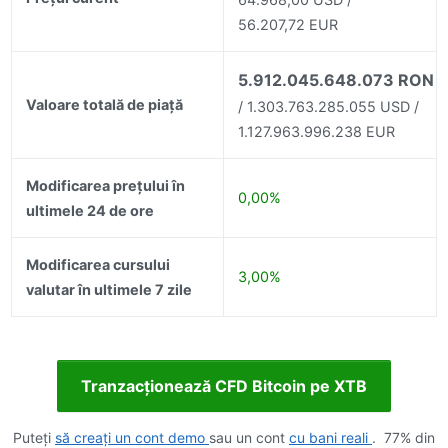
56.207,72 EUR
5.912.045.648.073 RON
Valoare totală de piață
/ 1.303.763.285.055 USD /
1.127.963.996.238 EUR
Modificarea prețului în
0,00%
ultimele 24 de ore
Modificarea cursului
3,00%
valutar în ultimele 7 zile
Tranzacționează CFD Bitcoin pe XTB
Puteți
să creați un cont demo
sau un cont
cu bani reali
. 77% din