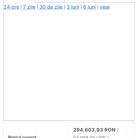
24 ore
7 zile
30 de zile
3 luni
6 luni
year
|
|
|
|
|
294.603,93 RON
/
Prețul curent
64.968,00 USD /