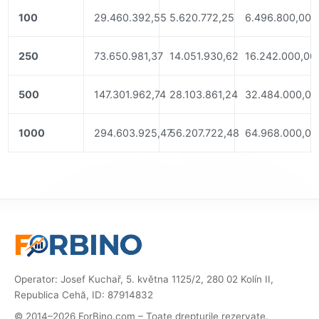
100
29.460.392,55
5.620.772,25
6.496.800,00
250
73.650.981,37
14.051.930,62
16.242.000,00
500
147.301.962,74
28.103.861,24
32.484.000,00
1000
294.603.925,47
56.207.722,48
64.968.000,00
Operator: Josef Kuchař, 5. května 1125/2, 280 02 Kolín II,
Republica Cehă, ID: 87914832
© 2014–2026 ForBino.com – Toate drepturile rezervate.