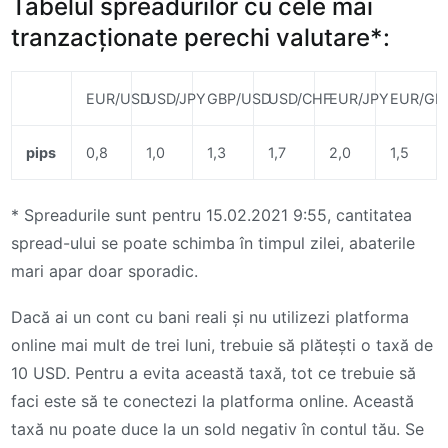
Tabelul spreadurilor cu cele mai
tranzacționate perechi valutare*:
EUR/USD
USD/JPY
GBP/USD
USD/CHF
EUR/JPY
EUR/GB
pips
0,8
1,0
1,3
1,7
2,0
1,5
* Spreadurile sunt pentru 15.02.2021 9:55, cantitatea
spread-ului se poate schimba în timpul zilei, abaterile
mari apar doar sporadic.
Dacă ai un cont cu bani reali și nu utilizezi platforma
online mai mult de trei luni, trebuie să plătești o taxă de
10 USD. Pentru a evita această taxă, tot ce trebuie să
faci este să te conectezi la platforma online. Această
taxă nu poate duce la un sold negativ în contul tău. Se