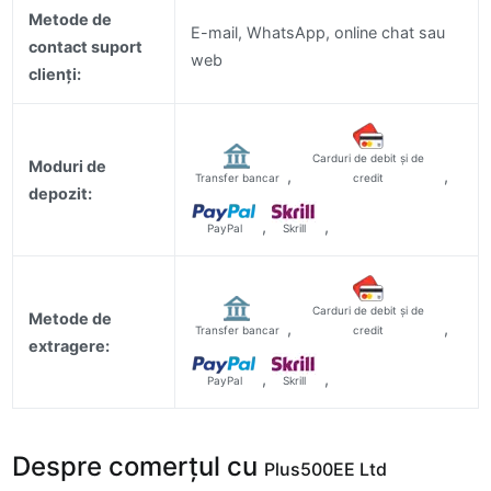
Metode de
E-mail, WhatsApp, online chat sau
contact suport
web
clienți:
Carduri de debit și de
Moduri de
,
,
Transfer bancar
credit
depozit:
,
,
PayPal
Skrill
Carduri de debit și de
Metode de
,
,
Transfer bancar
credit
extragere:
,
,
PayPal
Skrill
Despre comerțul cu
Plus500EE Ltd