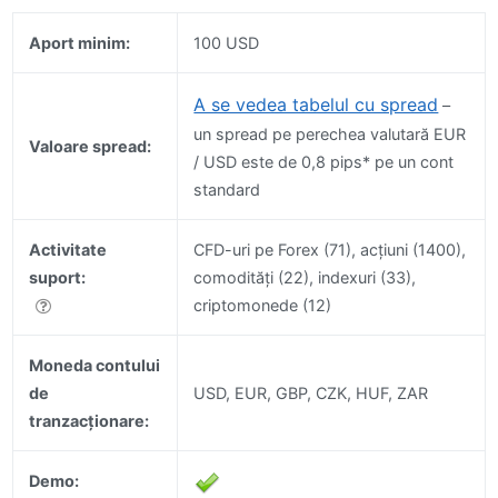
Aport minim:
100 USD
A se vedea tabelul cu spread
–
un spread pe perechea valutară EUR
Valoare spread:
/ USD este de 0,8 pips* pe un cont
standard
Activitate
CFD-uri pe Forex (71), acțiuni (1400),
suport:
comodități (22), indexuri (33),
criptomonede (12)
Moneda contului
de
USD, EUR, GBP, CZK, HUF, ZAR
tranzacționare:
Demo: