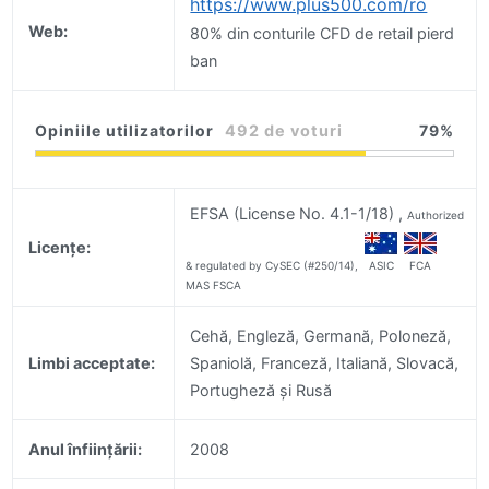
https://www.plus500.com/ro
Web:
80% din conturile CFD de retail pierd
ban
Opiniile utilizatorilor
492 de voturi
79
EFSA (License No. 4.1-1/18) ,
Authorized
Licențe:
& regulated by CySEC (#250/14),
ASIC
FCA
MAS FSCA
Cehă, Engleză, Germană, Poloneză,
Limbi acceptate:
Spaniolă, Franceză, Italiană, Slovacă,
Portugheză și Rusă
Anul înființării:
2008