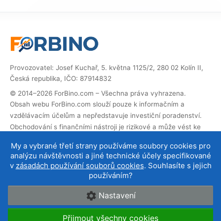
Provozovatel: Josef Kuchař, 5. května 1125/2, 280 02 Kolín II,
Česká republika, IČO: 87914832
© 2014–2026 ForBino.com – Všechna práva vyhrazena.
Obsah webu ForBino.com slouží pouze k informačním a
vzdělávacím účelům a nepředstavuje investiční poradenství.
Obchodování s finančními nástroji je rizikové a může vést ke
ztrátě investovaných prostředků.
My a vybrané třetí strany používáme soubory cookies pro
Web obsahuje partnerské (affiliate) odkazy. Pokud přes ně
analýzu návštěvnosti a jiné technické účely specifikované
provedete registraci, obdržíme provizi, díky které můžeme web
v
zásadách používání souborů cookies
. Souhlasíte s jejich
provozovat a dále rozvíjet. Na cenu služby pro vás to nemá
používáním?
vliv a affiliate spolupráce neovlivňují naše
hodnocení brokerů
.
Nastavení
O nás
|
Kontakt
|
Podmínky používání
|
Cookies a
Přijmout všechny cookies
ochrana údajů