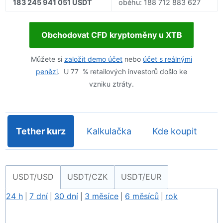
183 245 941 051 USDT
oběhu: 188 712 883 627
Obchodovat CFD kryptoměny u XTB
Můžete si
založit demo účet
nebo
účet s reálnými
penězi
. U 77 % retailových investorů došlo ke
vzniku ztráty.
Tether kurz
Kalkulačka
Kde koupit
USDT/USD
USDT/CZK
USDT/EUR
24 h
7 dní
30 dní
3 měsíce
6 měsíců
rok
|
|
|
|
|