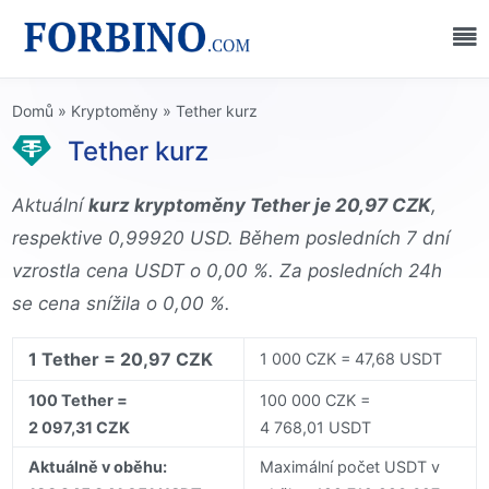
Domů
»
Kryptoměny
»
Tether kurz
Tether kurz
Aktuální
kurz kryptoměny Tether je 20,97 CZK
,
respektive 0,99920 USD. Během posledních 7 dní
vzrostla cena USDT o 0,00 %. Za posledních 24h
se cena snížila o 0,00 %.
1 Tether = 20,97 CZK
1 000 CZK = 47,68 USDT
100 Tether =
100 000 CZK =
2 097,31 CZK
4 768,01 USDT
Aktuálně v oběhu:
Maximální počet USDT v