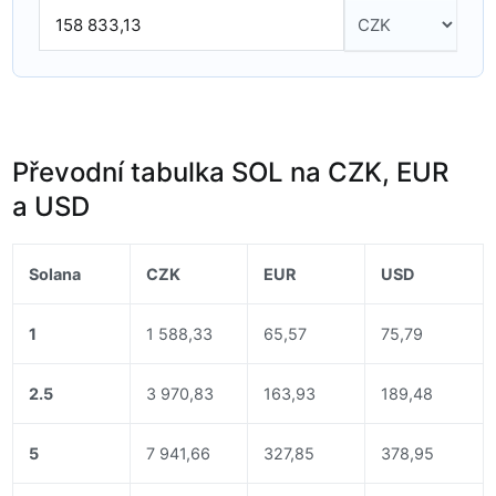
Převodní tabulka SOL na CZK, EUR
a USD
Solana
CZK
EUR
USD
1
1 588,33
65,57
75,79
2.5
3 970,83
163,93
189,48
5
7 941,66
327,85
378,95