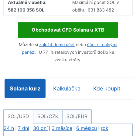
Aktuálně v oběhu:
Maximální počet SOL v
582 166 358 SOL
oběhu: 631 883 482
Obchodovat CFD Solana u XTB
Můžete si
založit demo účet
nebo
účet s reálnými
penězi
. U 77 % retailových investorů došlo ke
vzniku ztráty.
Solana kurz
Kalkulačka
Kde koupit
SOL/USD
SOL/CZK
SOL/EUR
24 h
7 dní
30 dní
3 měsíce
6 měsíců
rok
|
|
|
|
|