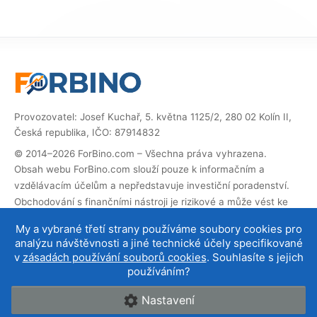
Provozovatel: Josef Kuchař, 5. května 1125/2, 280 02 Kolín II,
Česká republika, IČO: 87914832
© 2014–2026 ForBino.com – Všechna práva vyhrazena.
Obsah webu ForBino.com slouží pouze k informačním a
vzdělávacím účelům a nepředstavuje investiční poradenství.
Obchodování s finančními nástroji je rizikové a může vést ke
ztrátě investovaných prostředků.
My a vybrané třetí strany používáme soubory cookies pro
Web obsahuje partnerské (affiliate) odkazy. Pokud přes ně
analýzu návštěvnosti a jiné technické účely specifikované
provedete registraci, obdržíme provizi, díky které můžeme web
v
zásadách používání souborů cookies
. Souhlasíte s jejich
provozovat a dále rozvíjet. Na cenu služby pro vás to nemá
používáním?
vliv a affiliate spolupráce neovlivňují naše
hodnocení brokerů
.
Nastavení
O nás
|
Kontakt
|
Podmínky používání
|
Cookies a