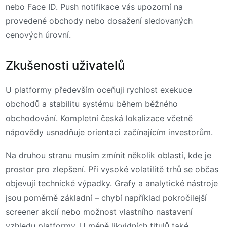
nebo Face ID. Push notifikace vás upozorní na
provedené obchody nebo dosažení sledovaných
cenových úrovní.
Zkušenosti uživatelů
U platformy především oceňuji rychlost exekuce
obchodů a stabilitu systému během běžného
obchodování. Kompletní česká lokalizace včetně
nápovědy usnadňuje orientaci začínajícím investorům.
Na druhou stranu musím zmínit několik oblastí, kde je
prostor pro zlepšení. Při vysoké volatilitě trhů se občas
objevují technické výpadky. Grafy a analytické nástroje
jsou poměrně základní – chybí například pokročilejší
screener akcií nebo možnost vlastního nastavení
vzhledu platformy. U méně likvidních titulů také