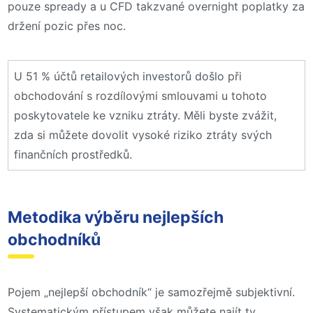
pouze spready a u CFD takzvané overnight poplatky za
držení pozic přes noc.
U 51 % účtů retailových investorů došlo při
obchodování s rozdílovými smlouvami u tohoto
poskytovatele ke vzniku ztráty. Měli byste zvážit,
zda si můžete dovolit vysoké riziko ztráty svých
finančních prostředků.
Metodika výběru nejlepších
obchodníků
Pojem „nejlepší obchodník“ je samozřejmě subjektivní.
Systematickým přístupem však můžete najít ty