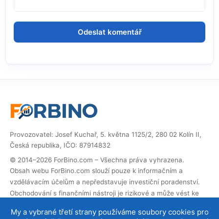
Provozovatel: Josef Kuchař, 5. května 1125/2, 280 02 Kolín II,
Česká republika, IČO: 87914832
© 2014–2026 ForBino.com – Všechna práva vyhrazena.
Obsah webu ForBino.com slouží pouze k informačním a
vzdělávacím účelům a nepředstavuje investiční poradenství.
Obchodování s finančními nástroji je rizikové a může vést ke
ztrátě investovaných prostředků.
My a vybrané třetí strany používáme soubory cookies pro
Web obsahuje partnerské (affiliate) odkazy. Pokud přes ně