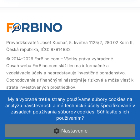
Prevádzkovateľ: Josef Kuchař, 5. května 1125/2, 280 02 Kolín II,
Česká republika, IČO: 87914832
© 2014–2026 ForBino.com – Všetky práva vyhradené.
Obsah webu ForBino.com slúži len na informačné a
vzdelávacie účely a nepredstavuje investičné poradenstvo.
Obchodovanie s finančnými nástrojmi je rizikové a môže viesť k
strate investovaných prostriedkov.
Web obsahuje partnerské (affiliate) odkazy. Ak cez ne
My a vybrané tretie strany používame súbory cookies na
vykonáte registráciu, dostaneme províziu, vďaka ktorej
analýzu návštevnosti a iné technické účely špecifikované v
môžeme web prevádzkovať a ďalej rozvíjať. Na cenu služby pre
zásadách používania súborov cookies
. Súhlasíte s ich
vás to nemá vplyv a affiliate spolupráce neovplyvňujú naše
používaním?
hodnotenie brokerov
.
Nastavenie
O nás
|
Kontakt
|
Podmienky používania
|
Cookies a